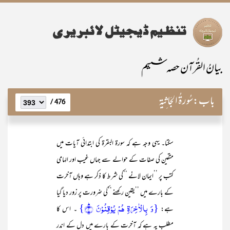
بیانُ القُرآن حصہ ششم
باب:
سُورۃُ الجَاثِیۃ
476 /
سکتا۔ یہی وجہ ہے کہ سورۃ البقرۃ کی ابتدائی آیات میں
متقین کی صفات کے حوالے سے جہاں غیب اور الہامی
کتب پر ’’ایمان لانے ‘‘کی شرط کا ذکر ہے وہاں آخرت
کے بارے میں ’’یقین رکھنے ‘‘کی ضرورت پر زور دیا گیا
{وَ بِالۡاٰخِرَۃِ ہُمۡ یُوۡقِنُوۡنَ ؕ﴿۴﴾}
ہے:
۔ اس کا
مطلب یہ ہے کہ آخرت کے بارے میں دل کے اندر