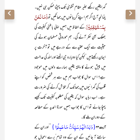
گہرایقین رکھے بغیر مقامِ تقویٰ تک پہنچنا ممکن ہی نہیں۔
وَّمَا نَحْنُ
چنانچہ آج اگر ہم اپنے گریبانوں میں جھانکیں تو
بِمُسْتَیْقِنِیْنَ
کے الفاظ میں ہمیں اپنی باطنی کیفیت کی
جھلک بھی نظر آئے گی۔ ہم موروثی مسلمان ہونے کی
حیثیت سے ایک عقیدے کے درجے میں تو آخرت پر
ایمان رکھتے ہیں‘ لیکن کیا دوبارہ جی اٹھنے اور اللہ کی عدالت
میں پیش ہونے کا پختہ یقین ہمارے دلوں میں موجود
ہے؟ اس سوال کا جواب ہم میں سے ہر شخص کو اپنے
قلب کی گہرائیوں میں جھانک کر تلاش کرنے کی ضرورت
ہے۔ اب رہا یہ سوال کہ یقین کی مطلوبہ کیفیت تک کیسے
پہنچا جائے تو اس کا جواب ہمیں سورۃ الحدید کے مطالعہ
کے دوران ملے گا۔
{وَ بَدَا لَہُمۡ سَیِّاٰتُ مَا عَمِلُوۡا }
’’اور ان کے
آیت ۳۳
سامنے آ جائیں گے ان کے وہ تمام ُبرے اعمال جو