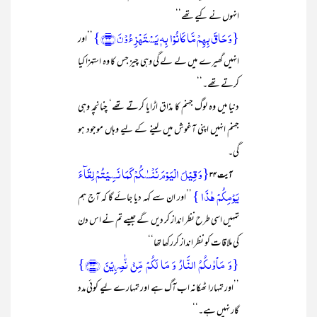
انہوں نے کیے تھے‘‘
{وَ حَاقَ بِہِمۡ مَّا کَانُوۡا بِہٖ یَسۡتَہۡزِءُوۡنَ ﴿۳۳﴾}
’’اور
انہیں گھیرے میں لے لے گی وہی چیز جس کا وہ استہزا کیا
کرتے تھے۔‘‘
دنیا میں وہ لوگ جہنم کا مذاق اڑایا کرتے تھے‘ چنانچہ وہی
جہنم انہیں اپنی آغوش میں لینے کے لیے وہاں موجود ہو
گی۔
{وَ قِیۡلَ الۡیَوۡمَ نَنۡسٰکُمۡ کَمَا نَسِیۡتُمۡ لِقَآءَ
آیت ۳۴
یَوۡمِکُمۡ ہٰذَا }
’’اور ان سے کہہ دیا جائے گا کہ آج ہم
تمہیں اسی طرح نظر انداز کر دیں گے جیسے تم نے اس دن
کی ملاقات کو نظر انداز کررکھا تھا‘‘
{وَ مَاۡوٰىکُمُ النَّارُ وَ مَا لَکُمۡ مِّنۡ نّٰصِرِیۡنَ ﴿۳۴﴾}
’’اور تمہارا ٹھکانہ اب آگ ہے اور تمہارے لیے کوئی مدد
گار نہیں ہے۔‘‘