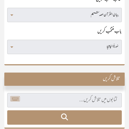
باب منتخب کریں
تلاش کریں