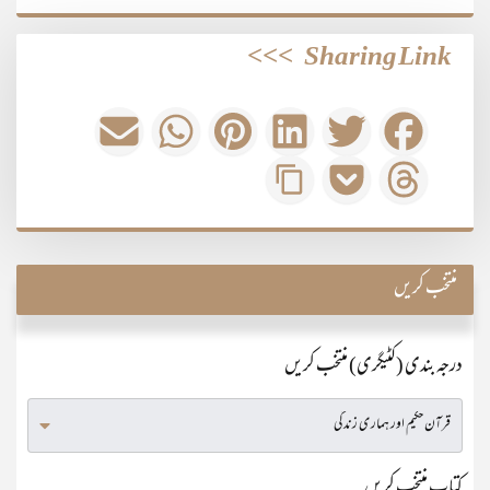
>>>
Sharing Link
منتخب کریں
درجہ بندی (کٹیگری) منتخب کریں
کتاب منتخب کریں