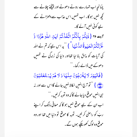
چنانچہ اب تمہارے رونے دھونے اور چیخنے چلانے سے
کچھ نہیں ہو گا۔ اب تمہیں اس عذاب سے چھڑانے کے
لیے کوئی نہیں آئے گا۔
{ذٰلِکُمۡ بِاَنَّکُمُ اتَّخَذۡتُمۡ اٰیٰتِ اللّٰہِ ہُزُوًا وَّ
آیت ۳۵
غَرَّتۡکُمُ الۡحَیٰوۃُ الدُّنۡیَا ۚ }
’’یہ اس لیے کہ تم نے اللہ
کی آیات کو مذاق بنا لیا تھااور دنیا کی زندگی نے تمہیں
دھوکے میں ڈالے رکھا۔‘‘
{فَالۡیَوۡمَ لَا یُخۡرَجُوۡنَ مِنۡہَا وَ لَا ہُمۡ یُسۡتَعۡتَبُوۡنَ
﴿۳۵﴾}
’’تو آج انہیں نکالا نہیں جائے گااس سے اور نہ
ہی انہیں موقع دیا جائے گا کہ وہ توبہ کر لیں۔‘‘
اب ان کے لیے موقع نہیں ہو گا کہ معافی مانگ کر اپنے
ربّ کو راضی کر لیں۔ توبہ کا موقع تو دنیا میں تھا اور وہ
موقع وہ لوگ کھو چکے ہوں گے۔