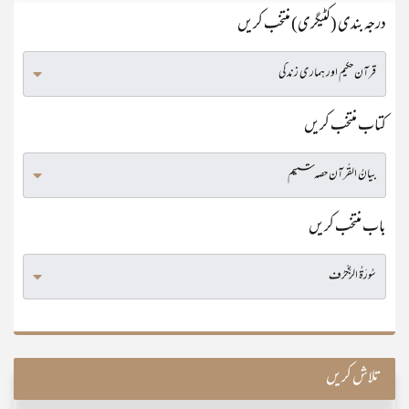
درجہ بندی (کٹیگری) منتخب کریں
کتاب منتخب کریں
باب منتخب کریں
تلاش کریں