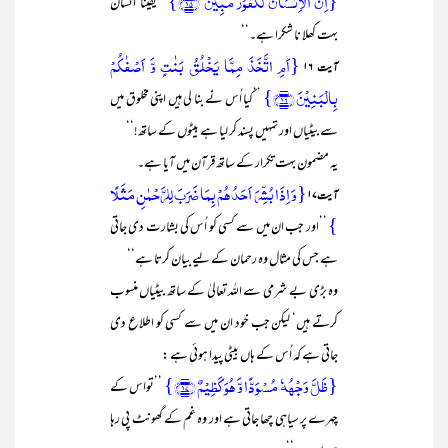
{اِنَّ الۡاِنۡسَانَ لَکَفُوۡرٌ مُّبِیۡنٌ ﴿ؕ٪۱۵﴾}
’’یقینا انسان
بہت کھلا نا شکرا ہے۔‘‘
{اَمِ اتَّخَذَ مِمَّا یَخۡلُقُ بَنٰتٍ وَّ اَصۡفٰکُمۡ
آیت ۱۶
بِالۡبَنِیۡنَ ﴿۱۶﴾}
’’کیا اُس نے بنا لی ہیں اپنی مخلوق میں
سے بیٹیاں اور تمہیں پسند کر لیا ہے بیٹوں کے ساتھ!‘‘
یہ مضمون بہت تکرار کے ساتھ قرآن میں آیا ہے۔
{وَ اِذَا بُشِّرَ اَحَدُہُمۡ بِمَا ضَرَبَ لِلرَّحۡمٰنِ مَثَلًا
آیت ۱۷
}
’’اور جب ان میں سے کسی کو اُس کی بشارت دی جاتی
ہے جس کی مثال وہ رحمان کے لیے بیان کرتا ہے‘‘
وہ بڑی بے شرمی سے اللہ تعالیٰ کے ساتھ بیٹیاں منسوب
کرتے ہیں‘ لیکن جب خود ان میں سے کسی کو اطلاع دی
جاتی ہے کہ اُس کے ہاں بیٹی پیدا ہوئی ہے :
{ظَلَّ وَجۡہُہٗ مُسۡوَدًّا وَّ ہُوَ کَظِیۡمٌ ﴿۱۷﴾}
’’تواس کے
چہرے پر سیاہی چھا جاتی ہے اور وہ غم کے گھونٹ پی رہا