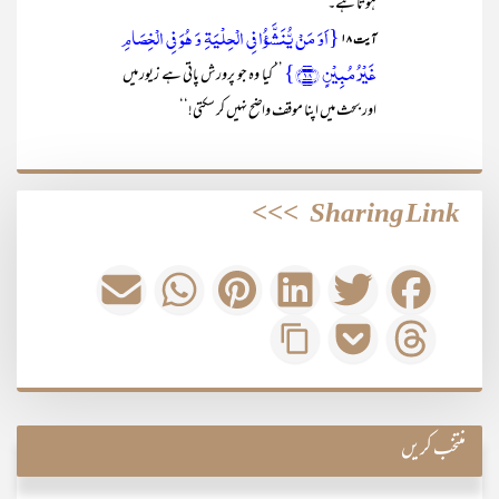
ہوتا ہے۔‘‘
{اَوَ مَنۡ یُّنَشَّؤُا فِی الۡحِلۡیَۃِ وَ ہُوَ فِی الۡخِصَامِ
آیت ۱۸
غَیۡرُ مُبِیۡنٍ ﴿۱۸﴾}
’’ کیا وہ جو پرورش پاتی ہے زیور میں
اور بحث میں اپنا موقف واضح نہیں کر سکتی!‘‘
>>>
Sharing Link
منتخب کریں