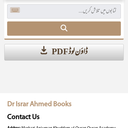
ڈاؤن لوڈ PDF
Dr Israr Ahmed Books
Contact Us