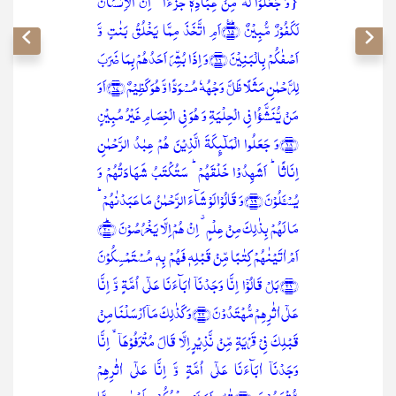
{وَ جَعَلُوۡا لَہٗ مِنۡ عِبَادِہٖ جُزۡءًا ؕ اِنَّ الۡاِنۡسَانَ
لَکَفُوۡرٌ مُّبِیۡنٌ ﴿ؕ٪۱۵﴾اَمِ اتَّخَذَ مِمَّا یَخۡلُقُ بَنٰتٍ وَّ
اَصۡفٰکُمۡ بِالۡبَنِیۡنَ ﴿۱۶﴾وَ اِذَا بُشِّرَ اَحَدُہُمۡ بِمَا ضَرَبَ
لِلرَّحۡمٰنِ مَثَلًا ظَلَّ وَجۡہُہٗ مُسۡوَدًّا وَّ ہُوَ کَظِیۡمٌ ﴿۱۷﴾اَوَ
مَنۡ یُّنَشَّؤُا فِی الۡحِلۡیَۃِ وَ ہُوَ فِی الۡخِصَامِ غَیۡرُ مُبِیۡنٍ
﴿۱۸﴾وَ جَعَلُوا الۡمَلٰٓئِکَۃَ الَّذِیۡنَ ہُمۡ عِبٰدُ الرَّحۡمٰنِ
اِنَاثًا ؕ اَشَہِدُوۡا خَلۡقَہُمۡ ؕ سَتُکۡتَبُ شَہَادَتُہُمۡ وَ
یُسۡـَٔلُوۡنَ ﴿۱۹﴾وَ قَالُوۡا لَوۡ شَآءَ الرَّحۡمٰنُ مَا عَبَدۡنٰہُمۡ ؕ
مَا لَہُمۡ بِذٰلِکَ مِنۡ عِلۡمٍ ٭ اِنۡ ہُمۡ اِلَّا یَخۡرُصُوۡنَ ﴿ؕ۲۰﴾
اَمۡ اٰتَیۡنٰہُمۡ کِتٰبًا مِّنۡ قَبۡلِہٖ فَہُمۡ بِہٖ مُسۡتَمۡسِکُوۡنَ
﴿۲۱﴾بَلۡ قَالُوۡۤا اِنَّا وَجَدۡنَاۤ اٰبَآءَنَا عَلٰۤی اُمَّۃٍ وَّ اِنَّا
عَلٰۤی اٰثٰرِہِمۡ مُّہۡتَدُوۡنَ ﴿۲۲﴾وَ کَذٰلِکَ مَاۤ اَرۡسَلۡنَا مِنۡ
قَبۡلِکَ فِیۡ قَرۡیَۃٍ مِّنۡ نَّذِیۡرٍ اِلَّا قَالَ مُتۡرَفُوۡہَاۤ ۙ اِنَّا
وَجَدۡنَاۤ اٰبَآءَنَا عَلٰۤی اُمَّۃٍ وَّ اِنَّا عَلٰۤی اٰثٰرِہِمۡ