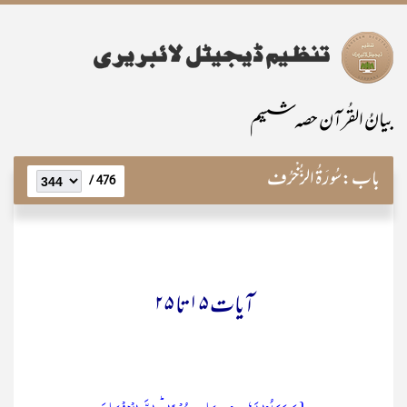
بیانُ القُرآن حصہ ششم
باب:
سُورَۃُ الزُّخْرُف
476 /
آیات ۱۵تا ۲۵