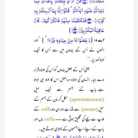
مُّقۡتَدُوۡنَ ﴿۲۳﴾قٰلَ اَوَ لَوۡ جِئۡتُکُمۡ بِاَہۡدٰی مِمَّا
وَجَدۡتُّمۡ عَلَیۡہِ اٰبَآءَکُمۡ ؕ قَالُوۡۤا اِنَّا بِمَاۤ اُرۡسِلۡتُمۡ بِہٖ
کٰفِرُوۡنَ ﴿۲۴﴾فَانۡتَقَمۡنَا مِنۡہُمۡ فَانۡظُرۡ کَیۡفَ کَانَ
عَاقِبَۃُ الۡمُکَذِّبِیۡنَ ﴿٪۲۵﴾}
{وَ جَعَلُوۡا لَہٗ مِنۡ عِبَادِہٖ جُزۡءًا ؕ }
’’اور
آیت ۱۵
انہوں نے اُس کے بندوں میں سے اُس کا ایک
ُجزوٹھہرایا۔‘‘
یعنی اُس کے بعض بندوں کو اُس کی اولاد قرار
دے دیا۔ انسان کی اولاد دراصل اس کا جزو ہی ہوتا
ہے۔باپ کے جسم سے ایک سیل
نکل کر ماں کے جسم کے
(spermatozone)
سیل
سے ملتا ہے اور ان دو
کے
cells
(ovum)
ملاپ سے بچے کی تخلیق ہوتی ہے ----
ماں اور
cells
باپ کے اپنے اپنے جسموں کے جزوہی ہوتے ہیں۔