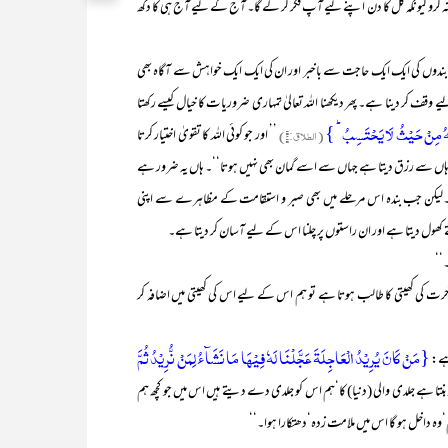
نہ کرو کیونکہ کل کا دن اپنے لیے آپ فکر کر لے گا۔ آج کے لیے آج ہی کا دکھ
ں کی ایک ایک حاجت سے باخبر اور ان کی ایک ایک خواہش سے آگاہ بھی
وقف کر دینا ہے۔ پھر دیکھنا اللہ تعالیٰ تمہاری ضروریات کا خیال کیسے رکھتا
(الطلاق:۳)
’’ اور جو کوئی اللہ کا تقویٰ اختیار کرتا
وہاں سے رزق دیتا ہے جہاں سے اسے گمان بھی نہیں ہوتا‘‘۔ ہاں یہ ضرور ہے
ا ہے۔لیکن جب بندہ اس مرحلے میں بھی صبر و استقامت کے مظاہرے سے اپنی
 کھول دیتا ہے اور ان راستوں پر چلنا اس کے لیے آسان کر دیتا ہے۔
‘‘
رت کی کھیتی کا طالب ہوتا ہے تو ہم اس کے لیے اس کی کھیتی میں اضافہ کر
{مَنۡ کَانَ یُرِیۡدُ الۡعَاجِلَۃَ عَجَّلۡنَا لَہٗ فِیۡہَا مَا نَشَآءُ لِمَنۡ نُّرِیۡدُ ثُمَّ
ہے:
 بنتا ہے جلدی والی (دنیا) کا‘ہم اس کو جلدی دے دیتے ہیں اس میں جو کچھ ہم
ہ داخل ہو گا اس میں ملامت زدہ‘دھتکارا ہوا۔‘‘