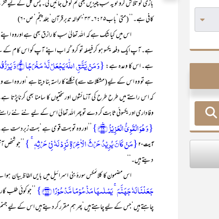
بازی کو تلاش کرو تو یہ سب چیزیں بھی تم کو مل جائیں گی۔ پس کل کے لیے فکر 
کافی ہے۔‘‘ (متی ‘باب۶:۲۵۔۳۴‘بحوالہ تدبر قرآن‘ جلد پنجم‘ ص۶۰)
اس میں کیا شک ہے کہ اللہ تعالیٰ سب کا رازق بھی ہے اوروہ اپنے بندو
ہے۔ آپ ایک دفعہ یکسو ہو کر فیصلہ تو کرو‘کہ اب اپنے آپ کو اس کام کے لیے 
{وَ مَنۡ یَّتَّقِ اللّٰہَ یَجۡعَلۡ لَّہٗ مَخۡرَجًا ۙ﴿۲﴾وَّ یَرۡزُقۡہُ مِنۡ حَیۡثُ لَا یَحۡتَسِبُ ؕ }
ہے۔ اس کا وعدہ ہے:
ہے تو وہ اس کے لیے (مشکلات سے) نکلنے کا راستہ بنا دیتا ہے ‘اور وہ اسے 
کہ اس راستے میں طرح طرح کی آزمائشوں اور سختیوں کا سامنا بھی کرناپڑت
وفاداری اور یکسوئی ثابت کر دے تو پھر اللہ تعالیٰ اس کے لیے نئے نئے راستے
{وَ ہُوَ الۡقَوِیُّ الۡعَزِیۡزُ ﴿٪۱۹﴾}
’’اور وہ تو بہت قو ی ہے ‘بہت زبردست ہے۔
{مَنۡ کَانَ یُرِیۡدُ حَرۡثَ الۡاٰخِرَۃِ نَزِدۡ لَہٗ فِیۡ حَرۡثِہٖ ۚ }
’’جو شخص آخ
آیت ۲۰
دیتے ہیں۔‘‘
اس مضمون کا کلائمکس سورۂ بنی اسرائیل میں بایں الفاظ بیان ہوا 
جَعَلۡنَا لَہٗ جَہَنَّمَ ۚ یَصۡلٰىہَا مَذۡمُوۡمًا مَّدۡحُوۡرًا ﴿۱۸﴾}
’’جو کوئی طلب گار
چاہتے ہیں‘جس کے لیے چاہتے ہیں‘پھر ہم مقرر کر دیتے ہیں اس کے لیے جہنم‘و