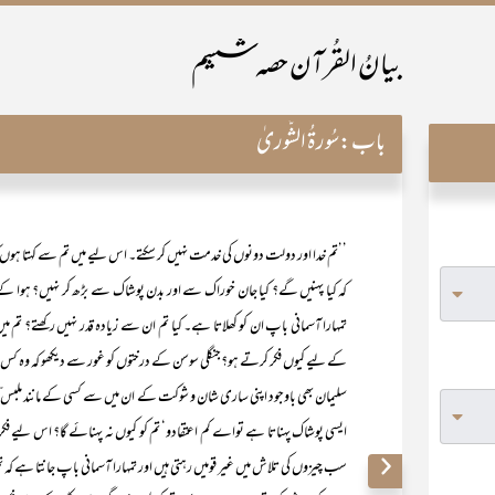
بیانُ القُرآن حصہ ششم
باب:
سُورۃُ الشُّوریٰ
’’تم خدا اور دولت دونوں کی خدمت نہیں کر سکتے۔ اس لیے میں تم سے کہتا ہوں کہ اپ
کہ کیا پہنیں گے؟ کیا جان خوراک سے اور بدن پوشاک سے بڑھ کر نہیں؟ ہوا کے پ
تمہارا آسمانی باپ ان کو کھلاتا ہے۔ کیا تم ان سے زیادہ قدر نہیں رکھتے؟ تم م
کے لیے کیوں فکر کرتے ہو؟جنگلی سوسن کے درختوں کو غور سے دیکھو کہ وہ کس طر
سلیمان بھی باوجود اپنی ساری شان و شوکت کے ان میں سے کسی کے مانند ملبس ّ
ایسی پوشاک پہناتا ہے تواے کم اعتقادو‘ تم کو کیوں نہ پہنائے گا؟ اس لیے فکر مند 
سب چیزوں کی تلاش میں غیر قومیں رہتی ہیں اور تمہارا آسمانی باپ جانتا ہے ک