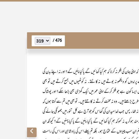
476 /
نی جان کی فکر نہ کرنا کہ ہم کیا کھائیں گے یا کیا پئیں گے؟ اور نہ اپنے بدن کی
رندوں کو دیکھو نہ بوتے ہیں نہ کاٹتے۔ نہ کوٹھیوں میں جمع کرتے ہیں تو بھی
یں ایسا کون ہے جو فکر کرکے اپنی عمر میں ایک گھڑی بھی بڑھا سکے؟ اور پوشاک
ح بڑھتے ہیں۔ وہ نہ محنت کرتے نہ کاتتے ہیں۔ تو بھی میں تم سے کہتا ہوں کہ
نہ تھا۔ پس جب خدا میدان کی گھاس کو جو آج ہے کل تنور میں جھونکی جائے گی
ہوکر یہ نہ کہو کہ ہم کیا کھائیں گے یا کیا پئیں گے یا کیا پہنیں گے؟ کیونکہ ان
ہ تم ان سب چیزوں کے محتاج ہو۔ بلکہ تم پہلے اس کی بادشاہی اور اس کی راست