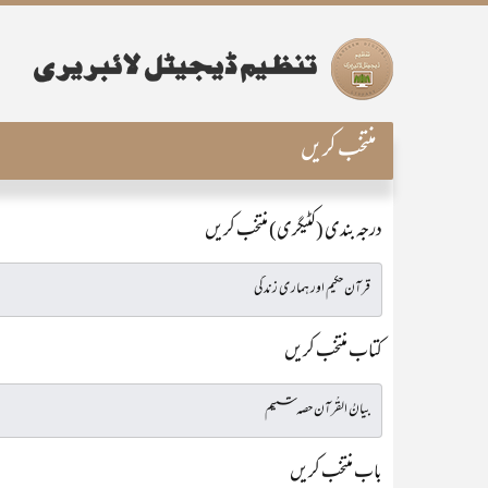
منتخب کریں
درجہ بندی (کٹیگری) منتخب کریں
کتاب منتخب کریں
باب منتخب کریں