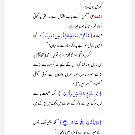
گھڑی ہوئی چیز۔‘‘
اختلاق
’’خلق‘‘ سے باب افتعال ہے ۔ یعنی یہ کوئی
خواہ مخواہ بنائی ہوئی چیز ہے۔
{ءَ اُنۡزِلَ عَلَیۡہِ الذِّکۡرُ مِنۡۢ بَیۡنِنَا ؕ}
’’کیا
آیت ۸
اسی پر نازل ہوا ہے یہ ذکر ہمارے درمیان؟‘‘
اگر یہ واقعی اللہ کا کلام ہے تو کیا یہ محمد (ﷺ) پر
ہی نازل ہونا تھا ‘کیا اس کے لیے اللہ کو ہمارے بڑے
بڑے سردار وں اور سرمایہ داروں سے کوئی ’’اعلیٰ
شخصیت ‘‘ نظر نہیں آئی؟
{ بَلۡ ہُمۡ فِیۡ شَکٍّ مِّنۡ ذِکۡرِیۡ ۚ }
’’بلکہ حقیقت یہ ہے
کہ یہ لوگ میرے ذکر کے معاملے میں شک میں پڑ گئے ہیں
۔‘‘
{بَلۡ لَّمَّا یَذُوۡقُوۡا عَذَابِ ؕ﴿۸﴾}
’’بلکہ ابھی تک انہوں
نے میرے عذاب کا مزہ نہیں چکھا۔‘‘