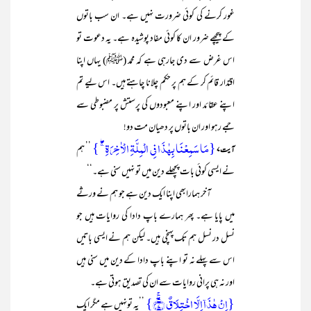
غور کرنے کی کوئی ضرورت نہیں ہے۔ ان سب باتوں
کے پیچھے ضرور ان کا کوئی مفاد پوشیدہ ہے۔ یہ دعوت تو
اس غرض سے دی جارہی ہے کہ محمد (ﷺ) یہاں اپنا
اقتدار قائم کر کے ہم پر حکم چلانا چاہتے ہیں۔ اس لیے تم
اپنے عقائد اور اپنے معبودوں کی پرستش پر مضبوطی سے
جمے رہو اور ان باتوں پر دھیان مت دو!
{مَا سَمِعۡنَا بِہٰذَا فِی الۡمِلَّۃِ الۡاٰخِرَۃِ ۚۖ }
’’ ہم
آیت ۷
نے ایسی کوئی بات پچھلے دین میں تو نہیں سنی ہے۔‘‘
آخر ہمارابھی اپنا ایک دین ہے جو ہم نے ورثے
میں پایا ہے۔ پھر ہمارے باپ دادا کی روایات ہیں جو
نسل در نسل ہم تک پہنچی ہیں۔ لیکن ہم نے ایسی باتیں
اس سے پہلے نہ تو اپنے باپ دادا کے دین میں سنی ہیں
اور نہ ہی پرانی روایات سے ان کی تصدیق ہوتی ہے۔
{اِنۡ ہٰذَاۤ اِلَّا اخۡتِلَاقٌ ۖ﴿ۚ۷﴾}
’’یہ تونہیں ہے مگر ایک