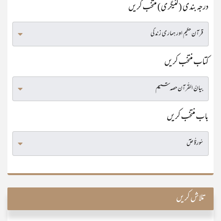
درجہ بندی (کٹیگری) منتخب کریں
کتاب منتخب کریں
باب منتخب کریں
تلاش کریں