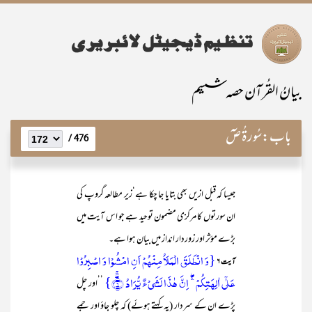
بیانُ القُرآن حصہ ششم
باب:
سُورۃُ صٓ
476 /
جیسا کہ قبل ازیں بھی بتایا جا چکا ہے‘زیر مطالعہ گروپ کی
ان سورتوں کا مرکزی مضمون توحید ہے جو اس آیت میں
بڑے مؤثر اور زوردار انداز میں بیان ہوا ہے۔
{وَ انۡطَلَقَ الۡمَلَاُ مِنۡہُمۡ اَنِ امۡشُوۡا وَ اصۡبِرُوۡا
آیت ۶
عَلٰۤی اٰلِہَتِکُمۡ ۚۖ اِنَّ ہٰذَا لَشَیۡءٌ یُّرَادُ ۖ﴿ۚ۶﴾}
’’اور چل
پڑے ان کے سردار (یہ کہتے ہوئے) کہ چلو جاؤ اور جمے