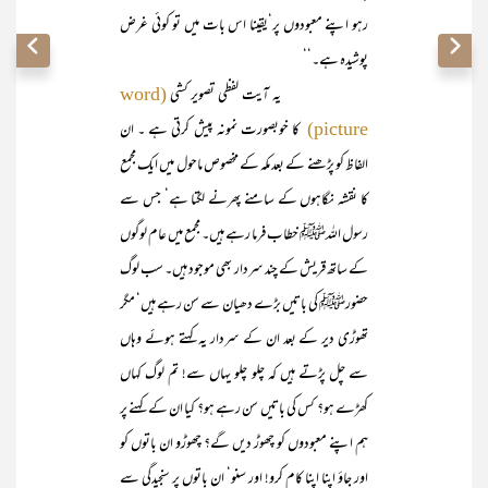
رہو اپنے معبودوں پر‘یقینا اس بات میں تو کوئی غرض
پوشیدہ ہے۔‘‘
یہ آیت لفظی تصویر کشی
(word
کا خوبصورت نمونہ پیش کرتی ہے ۔ ان
picture)
الفاظ کو پڑھنے کے بعد مکہ کے مخصوص ماحول میں ایک مجمع
کا نقشہ نگاہوں کے سامنے پھرنے لگتا ہے‘ جس سے
رسول اللہﷺ خطاب فرما رہے ہیں۔ مجمع میں عام لوگوں
کے ساتھ قریش کے چند سردار بھی موجود ہیں۔ سب لوگ
حضورﷺ کی باتیں بڑے دھیان سے سن رہے ہیں‘ مگر
تھوڑی دیر کے بعد ان کے سردار یہ کہتے ہوئے وہاں
سے چل پڑتے ہیں کہ چلو چلو یہاں سے! تم لوگ کہاں
کھڑے ہو؟ کس کی باتیں سن رہے ہو؟ کیا ان کے کہنے پر
ہم اپنے معبودوں کو چھوڑ دیں گے؟ چھوڑو ان باتوں کو
اور جاؤ اپنا اپنا کام کرو! اور سنو‘ ان باتوں پر سنجیدگی سے