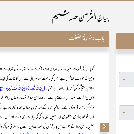
بیانُ القُرآن حصہ ششم
باب:
سُورۃُ الصّٰفّٰت
گویا اُس کی فطرتِ سلیمہ نے نہ صرف اسے آخرت کے احتساب کی ضرورت اور من
وہی اللہ جو ربّ العالمین ہے‘جس کی رحمت اور مہربانی سے اس کائنات کی ای
{اِیَّاکَ نَعۡبُدُ وَ اِیَّاکَ نَسۡتَعِیۡنُ ؕ﴿۴﴾}
مقام پر پہنچ کر گویااُس کی زبان بے اختیار
اس کی فطرتِ سلیمہ اس راستے پر اسے صرف اسی مقام تک راہنمائی فراہم کر س
وحی کی راہنمائی درکار ہے۔ چنانچہ اس کے منہ میں یہ دعائیہ الفاظ ڈال دیے 
اب تو خودہماری دستگیری فرما! ہمیں اپنی بندگی کی ہدایت بھی دے اور اس رستے پر
سکیں۔اس دعا کے جواب میں پھر قرآن کی صورت میں اسے یہ راہنمائی مہیاکر د