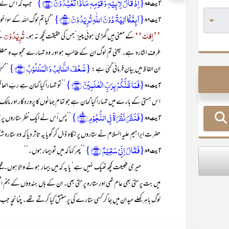
{اِذۡ قَالَ لِاَبِیۡہِ وَ قَوۡمِہٖ مَاذَا تَعۡبُدُوۡنَ ﴿ۚ۸۵﴾}
’’جب کہ اُس نے اپ
آیت ۸۵
{اَئِفۡکًا اٰلِہَۃً دُوۡنَ اللّٰہِ تُرِیۡدُوۡنَ ﴿ؕ۸۶﴾}
’’کیا تم لوگ اللہ کے سوا خو
آیت ۸۶
’’اِفک‘‘
تُرِیْدُوْن
کے معنی ہیں گھڑی ہوئی چیز ‘جس کی حقیقت کچھ نہ ہو۔
کے
طرف اشارہ ہے۔ یعنی تم لوگ ان کے طالب ہو اور وہ تمہارے محبوب و مطلوب
{ضَعُفَ الطَّالِبُ وَ الۡمَطۡلُوۡبُ ﴿۷۳﴾}
ان الفاظ میں بیان فرمائی گئی ہے :
’’کس
{فَمَا ظَنُّکُمۡ بِرَبِّ الۡعٰلَمِیۡنَ ﴿۸۷﴾}
’’تو تمہارا کیا گمان ہے ربّ ال
آیت ۸۷
اس ہستی کے بارے میں تمہارا کیا گمان ہے جو تمام جہانوں کا پروردگار اور مال
{فَنَظَرَ نَظۡرَۃً فِی النُّجُوۡمِ ﴿ۙ۸۸﴾}
’’پس اُس نے ایک نظر ستاروں پر ڈ
آیت ۸۸
حضرت ابراہیم علیہ السلام نے ستاروں پر نگاہ ڈال کر گویا یہ تاثر دیا کہ وہ ست
{فَقَالَ اِنِّیۡ سَقِیۡمٌ ﴿۸۹﴾}
’’پھر کہا کہ میں توبیمار ہوں۔‘‘
آیت ۸۹
میری طبیعت کچھ ٹھیک نہیں ہے‘ یا یہ کہ میں بیمار ہونے والا ہوں۔ مجھے خد
میں بت پرستی بھی عام تھی اور ستارہ پرستی بھی۔ ان کے ہاں ہندوؤں کے جنم اشٹم
لوگ باہر کھلے میدان میں جا کر کسی ستارے کی پرستش کیا کرتے تھے۔ چنانچہ جب ج