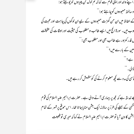
نے والد اور اپنی قوم سے کہا کہ تم لوگ کن چیزوں کو پوجتے ہو!‘‘
د ساختہ معبودوں کو چاہتے ہو!‘‘
 الفاظ میں ان من گھڑت معبودوں کے لیے ان لوگوں کی چاہت اور محبت کی
 ہیں۔ سورۃ الحج میں ایسے طالب و مطلوب کی حیثیت اور اوقات کی حقیقت
 قدر کمزور ہے طالب بھی اور مطلوب بھی!‘‘
عالمین کے بارے میں؟‘‘
ک ہے؟‘‘
الی۔‘‘
ارہ شناسی کی مدد سے کچھ معلوم کرنے کی کوشش کر رہے ہیں۔
شہ ہے کہ مجھ پر بیماری آنے والی ہے۔ حضرت ابراہیم علیہ السلام کی قوم
ی کے میلے کی طرز پر سالانہ ایک جشن منایا جاتا تھا۔ اس موقع پر شہر کے تمام
شن کا دن آیا تو حضرت ابراہیم علیہ السلام نے کہا کہ میری توطبیعت