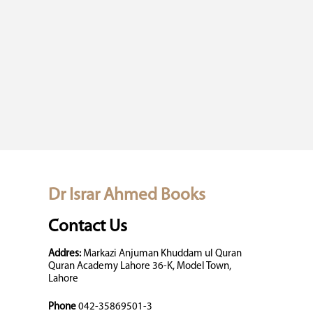
Dr Israr Ahmed Books
Contact Us
Addres:
Markazi Anjuman Khuddam ul Quran
Quran Academy Lahore 36-K, Model Town,
Lahore
Phone
042-35869501-3