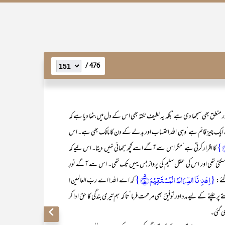
476 /
طق بھی سمجھا دی ہے‘بلکہ یہ لطیف نکتہ بھی اس کے دل میں بٹھا دیا ہے کہ
ک ایک چیز قائم ہے‘وہی اللہ احتساب اور بدلے کے دن کا مالک بھی ہے۔ اس
کا اقرار کرتی ہے‘مگر اس سے آگے اسے کچھ سجھائی نہیں دیتا۔ اس لیے کہ
کتی تھی اور اس کی عقل سلیم کی پرواز بس یہیں تک تھی۔ اس سے آگے نورِ
{اِہۡدِ نَا الصِّرَاطَ الۡمُسۡتَقِیۡمَ ۙ﴿۵﴾}
گئے:
کہ اے اللہ! اے ربّ العالمین!
 چلنے کے لیے مدد اور توفیق بھی مرحمت فرما‘تا کہ ہم تیری بندگی کا حق ادا کر
ی گئی۔