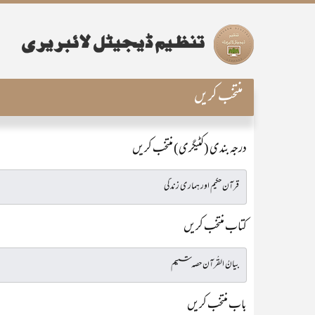
منتخب کریں
درجہ بندی (کٹیگری) منتخب کریں
کتاب منتخب کریں
باب منتخب کریں