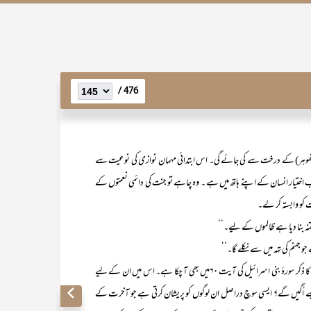
476 /
وم (تھوہر) کے درخت سے کی جائے گی۔ اس ابتدائی مہمان نوازی کی نوعیت سے
۔ اب اختیار انسان کے اپنے ہاتھ میں ہے ۔ وہ چاہے تو جنت کی دائمی نعمتوں کے
 کو وابستہ کر لے۔
 بنا دیا ہے ظالموں کے لیے۔‘‘
جہنم کی تہہ میں سے نکلے گا۔‘‘
یہی بات کافروں کے لیے ایک بہت بڑی آزمائش بن گئی‘ جس کا ذکر سورۂ بنی اسرائیل کی آیت ۶۰میں بھی آ چکا ہے۔ اس میں ان کے لیے
 کیسے اُگیں گے؟ ایسی سوچ دراصل ان لوگوں کو پریشان کرتی ہے جو آخرت کے