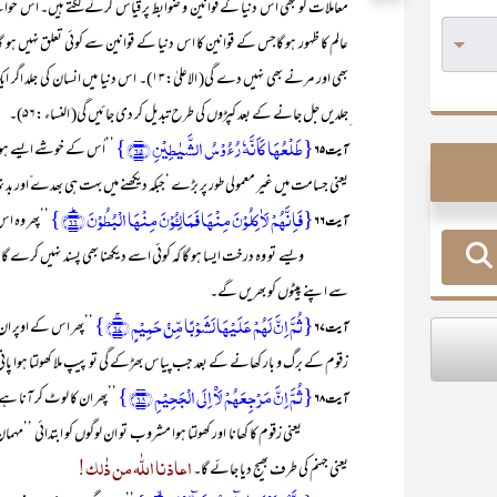
معاملات کو بھی اس دنیا کے قوانین و ضوابط پر قیاس کرنے لگتے ہیں۔ اس حو
عالم کا ظہور ہو گاجس کے قوانین کا اس دنیا کے قوانین سے کوئی تعلق نہیں ہو گا
بھی اور مرنے بھی نہیں دے گی( الاعلیٰ:۱۳)۔ اس
ِجلدیں جل جانے کے بعد کپڑوں کی طرح تبدیل کر دی جائیں گی( النساء :۵۶)۔
{طَلۡعُہَا کَاَنَّہٗ رُءُوۡسُ الشَّیٰطِیۡنِ ﴿۶۵﴾}
’’اُس کے خوشے ایسے ہو
آیت ۶۵
یعنی جسامت میں غیر معمولی طور پر بڑے ‘جبکہ دیکھنے میں بہت ہی بھدے ّاور بد ن
{فَاِنَّہُمۡ لَاٰکِلُوۡنَ مِنۡہَا فَمَالِـُٔوۡنَ مِنۡہَا الۡبُطُوۡنَ ﴿ؕ۶۶﴾}
’’پھر وہ ا
آیت ۶۶
ویسے تو وہ درخت ایسا ہو گا کہ کوئی اسے دیکھنا بھی پسند نہیں کرے گا لی
سے اپنے پیٹوں کو بھریں گے۔
{ثُمَّ اِنَّ لَہُمۡ عَلَیۡہَا لَشَوۡبًا مِّنۡ حَمِیۡمٍ ﴿ۚ۶۷﴾}
’’پھر اس کے اوپر ان 
آیت ۶۷
زقوم کے برگ و بار کھانے کے بعد جب پیاس بھڑکے گی تو پیپ ملا کھولتا ہوا پانی 
{ثُمَّ اِنَّ مَرۡجِعَہُمۡ لَا۠ اِلَی الۡجَحِیۡمِ ﴿۶۸﴾}
’’پھر ان کا لوٹ کر آنا ہ
آیت ۶۸
یعنی زقوم کا کھانا اور کھولتا ہوا مشروب تو ان لوگوں کو ابتدائی ’’مہما
اعاذنا اللّٰہ من ذٰلک!
یعنی جہنم کی طرف بھیج دیا جائے گا۔