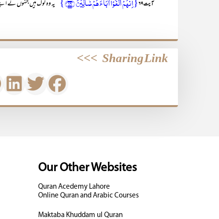
{اِنَّہُمۡ اَلۡفَوۡا اٰبَآءَہُمۡ ضَآلِّیۡنَ ﴿ۙ۶۹﴾}
’’یہ وہ لوگ ہیں جنہوں نے اپنے آب
آیت ۶۹
>>>
Sharing Link
Our Other Websites
Quran Acedemy Lahore
Online Quran and Arabic Courses
Maktaba Khuddam ul Quran