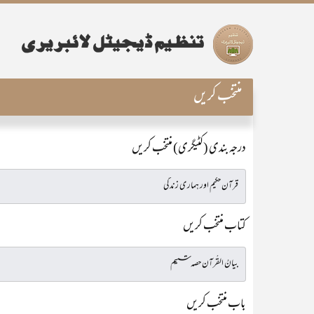
منتخب کریں
درجہ بندی (کٹیگری) منتخب کریں
کتاب منتخب کریں
باب منتخب کریں