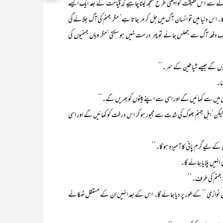
الے سے اس حقیقت کو اچھی طرح سمجھ لینا چاہیے کہ قیامت کے بعد ایک ایسے
۔ اس دنیا میں تو انسان آگ میں جل کر مر جاتا ہے‘ مگر جہنم کی آگ جلائے گی
 دنیا میں انسان کی جلد اگر ایک دفعہ آگ سے جھلس جائے تو پھر درست نہیں ہو سکتی‘مگر وہاں جہنمیوں کی
ں گے جیسے شیاطین کے سر۔‘‘
ما۔
س میں سے کھائیں گے اور اسی سے اپنے پیٹوں کو بھریں گے۔‘‘
کن‘ اہل جہنم بھوک کی شدت سے مجبور ہو کر اس درخت کو کھائیں گے اور اسی
کے لیے گرم پانی کا آمیزہ ہو گا۔‘‘
انہیں پلایا جائے گا۔
ے جہنم کی طرف۔‘‘
ن نوازی ‘‘ کے طور پر دیا جائے گا۔ اس کے بعد انہیں ان کے مستقل ٹھکانے