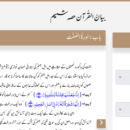
بیانُ القُرآن حصہ ششم
باب:
سُورۃُ الصّٰفّٰت
جنت کی مذکورہ نعمتوں کے مقابلے میں اہل جہنم کی ابتدائی مہمان نوازی زق
اندازہ کیا جا سکتا ہے کہ اس کے بعد اہل جہنم کو کن حالات کا سامنا کرنا ہو گا
حصول کو اپنا ہدف بنا لے یا جہنم اور اس کے خوفناک عذابوں کے ساتھ اپنی عاقبت
{اِنَّا جَعَلۡنٰہَا فِتۡنَۃً لِّلظّٰلِمِیۡنَ ﴿۶۳﴾}
’’ہم نے اس (درخت) کو فتنہ
آیت ۶۳
{اِنَّہَا شَجَرَۃٌ تَخۡرُجُ فِیۡۤ اَصۡلِ الۡجَحِیۡمِ ﴿ۙ۶۴﴾}
’’وہ ایک درخت ہے جو 
آیت ۶۴
آزمائش کی وجہ دراصل ان کی یہ سوچ تھی کہ جہنم کی آگ کے اندر آخر درخت