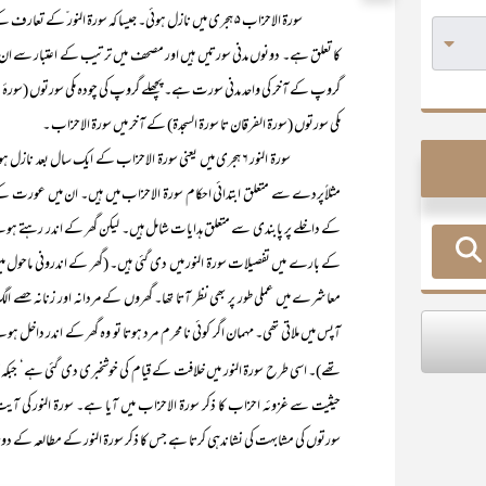
سورۃ الاحزاب ۵ ہجری میں نازل ہوئی۔ جیسا کہ سورۃ النور ّک
کا تعلق ہے۔ دونوں مدنی سورتیں ہیں اور مصحف میں ترتیب کے اعتبار سے ا
گروپ کے آخر کی واحد مدنی سورت ہے۔ پچھلے گروپ کی چودہ مکی سورتوں (سورۂ یونس
مکی سورتوں (سورۃ الفرقان تا سورۃ السجدۃ) کے آخر میں سورۃ الاحزاب ۔
سورۃ النور ۶ ہجری میں یعنی سورۃ الاحزاب کے ایک سال بعد 
مثلاًپردے سے متعلق ابتدائی احکام سورۃ الاحزاب میں ہیں۔ ان میں عورت 
کے داخلے پر پابندی سے متعلق ہدایات شامل ہیں۔ لیکن گھر کے اندر رہتے ہ
کے بارے میں تفصیلات سورۃ النور میں دی گئی ہیں۔ (گھر کے اندرونی ماحو
معاشرے میں عملی طور پر بھی نظر آتا تھا۔ گھروں کے مردانہ اور زنانہ حصے
آپس میں ملاتی تھی۔ مہمان اگر کوئی نا محرم مرد ہوتا تو وہ گھر کے اندر داخل ہو
تھے)۔ اسی طرح سورۃ النور میں خلافت کے قیام کی خوشخبری دی گئی ہے‘ جبکہ خ
سورتوں کی مشابہت کی نشاندہی کرتا ہے جس کا ذکر سورۃ النور کے مطالعہ کے دو