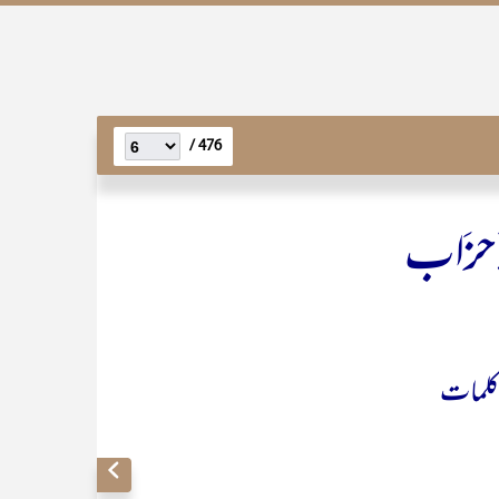
476 /
اَحزَاب
کلمات