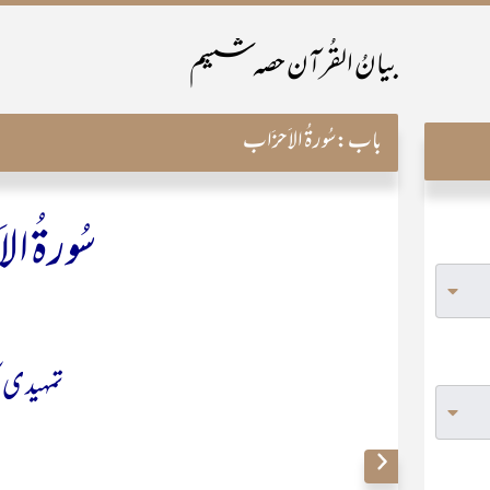
بیانُ القُرآن حصہ ششم
باب:
سُورۃُ الاَحزَاب
سُورۃُ ال
تمہیدی 