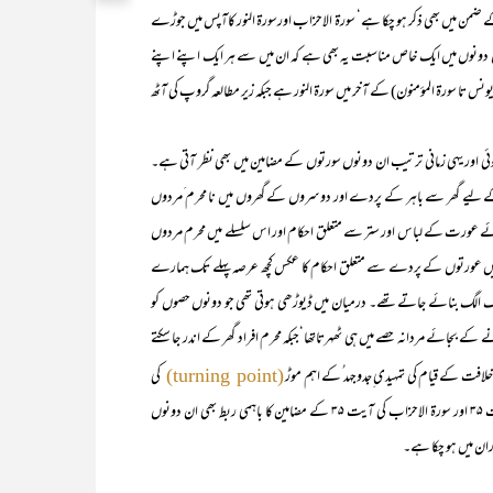
ے تعارف کے ضمن میں بھی ذکر ہو چکا ہے‘ سورۃ الاحزاب اورسورۃ النور کاآپس میں جوڑے
ن دونوں میں ایک خاص مناسبت یہ بھی ہے کہ ان میں سے ہر ایک اپنے اپنے
 تا سورۃ المؤمنون) کے آخر میں سورۃ النور ہے جبکہ زیر مطالعہ گروپ کی آٹھ
نازل ہوئی اور یہی زمانی ترتیب ان دونوں سورتوں کے مضامین میں بھی نظر آتی ہے۔
کے لیے گھر سے باہر کے پردے اور دوسروں کے گھروں میں نا محرم َمردوں
وئے عورت کے لباس اور ستر سے متعلق احکام اور اس سلسلے میں محرم مردوں
ل میں عورتوں کے پردے سے متعلق احکام کا عکس کچھ عرصہ پہلے تک ہمارے
 الگ الگ بنائے جاتے تھے۔ درمیان میں ڈیوڑھی ہوتی تھی جو دونوں حصوں کو
نے کے بجائے مردانہ حصے میں ہی ٹھہرتاتھا‘جبکہ محرم افراد گھر کے اندر جا سکتے
لافت کے قیام کی تمہیدی ِجدوجہد ُکے اہم موڑ
کی
(turning point)
حیثیت سے غزوئہ احزاب کا ذکر سورۃ الاحزاب میں آیا ہے۔ سورۃ النور کی آیت ۳۵ اور سورۃ الاحزاب کی آیت ۳۵ کے مضامین کا باہمی ربط بھی ان دونوں
ران میں ہو چکا ہے۔