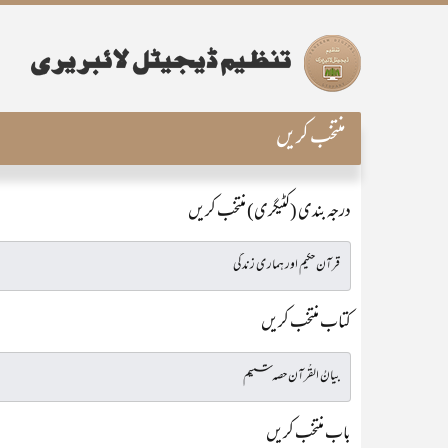
منتخب کریں
درجہ بندی (کٹیگری) منتخب کریں
کتاب منتخب کریں
باب منتخب کریں