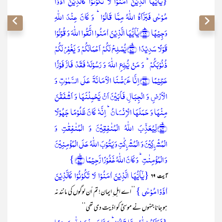
{یٰۤاَیُّہَا الَّذِیۡنَ اٰمَنُوۡا لَا تَکُوۡنُوۡا کَالَّذِیۡنَ اٰذَوۡا
مُوۡسٰی فَبَرَّاَہُ اللّٰہُ مِمَّا قَالُوۡا ؕ وَ کَانَ عِنۡدَ اللّٰہِ
وَجِیۡہًا ﴿ؕ۶۹﴾یٰۤاَیُّہَا الَّذِیۡنَ اٰمَنُوا اتَّقُوا اللّٰہَ وَ قُوۡلُوۡا
قَوۡلًا سَدِیۡدًا ﴿ۙ۷۰﴾یُّصۡلِحۡ لَکُمۡ اَعۡمَالَکُمۡ وَ یَغۡفِرۡ لَکُمۡ
ذُنُوۡبَکُمۡ ؕ وَ مَنۡ یُّطِعِ اللّٰہَ وَ رَسُوۡلَہٗ فَقَدۡ فَازَ فَوۡزًا
عَظِیۡمًا ﴿۷۱﴾اِنَّا عَرَضۡنَا الۡاَمَانَۃَ عَلَی السَّمٰوٰتِ وَ
الۡاَرۡضِ وَ الۡجِبَالِ فَاَبَیۡنَ اَنۡ یَّحۡمِلۡنَہَا وَ اَشۡفَقۡنَ
مِنۡہَا وَ حَمَلَہَا الۡاِنۡسَانُ ؕ اِنَّہٗ کَانَ ظَلُوۡمًا جَہُوۡلًا
﴿ۙ۷۲﴾لِّیُعَذِّبَ اللّٰہُ الۡمُنٰفِقِیۡنَ وَ الۡمُنٰفِقٰتِ وَ
الۡمُشۡرِکِیۡنَ وَ الۡمُشۡرِکٰتِ وَ یَتُوۡبَ اللّٰہُ عَلَی الۡمُؤۡمِنِیۡنَ
وَ الۡمُؤۡمِنٰتِ ؕ وَ کَانَ اللّٰہُ غَفُوۡرًا رَّحِیۡمًا ﴿٪۷۳﴾}
{یٰۤاَیُّہَا الَّذِیۡنَ اٰمَنُوۡا لَا تَکُوۡنُوۡا کَالَّذِیۡنَ
آیت ۶۹
اٰذَوۡا مُوۡسٰی }
’’اے اہل ِایمان! تم اُن لوگوں کی مانند نہ
ہو جانا جنہوں نے موسیٰؑ کو اذیت دی تھی‘‘