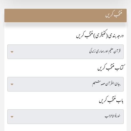
منتخب کریں
درجہ بندی (کٹیگری) منتخب کریں
کتاب منتخب کریں
باب منتخب کریں