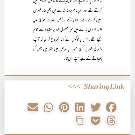
عام طور پر مرداپنے ستر کو چھپانے کا خاص اہتمام نہیں
کرتے تھے اور سر ِعام برہنہ نہانے میں بھی عار محسوس
نہیں کرتے تھے۔ اس کے برعکس حضرت موسیٰ علیہ
السلام اس بارے میں غیر معمولی طور پر احتیاط سے کام
لیتے تھے۔ اس پر لوگوں نے کہنا شروع کر دیا کہ آپؑ
جسمانی طور پر کسی عیب یا مرض میں مبتلا ہیں جس کو
چھپانے کے لیے آپؑ اس قدر
>>>
Sharing Link