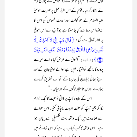
قتال کرنے کا حکم دیا تو سوائے دو اشخاص کے پوری قوم
نے انکار کر دیا۔ قوم کے اس طرز عمل پر حضرت موسیٰ
علیہ السلام نے جو کوفت اور اذیت محسوس کی اس کا
اندازہ اس دعا سے کیا جا سکتا ہے جو آپؑ نے اس موقع
{قَالَ رَبِّ اِنِّیۡ لَاۤ اَمۡلِکُ اِلَّا
پر اللہ تعالیٰ سے کی:
نَفۡسِیۡ وَ اَخِیۡ فَافۡرُقۡ بَیۡنَنَا وَ بَیۡنَ الۡقَوۡمِ الۡفٰسِقِیۡنَ
﴿۲۵﴾}
(المائدۃ)
’’انہوںؑ نے عرض کیا : اے میرے
پروردگار! مجھے تو اختیار نہیں ہے سوائے اپنی جان کے اور
اپنے بھائی (ہارونؑ کی جان) کے‘تو اب تفریق کردے
ہمارے اوران ناہنجار لوگوں کے درمیان ۔‘‘
اس کے علاوہ آپؑ پر ذاتی نوعیت کا ایک الزام
لگا کر بھی آپؑ کو سخت اذیت پہنچائی گئی۔ اس حوالے
سے احادیث میں ایک واقعہ بہت تفصیل سے بیان ہوا
ہے۔ اس واقعہ کا ُلب ّلباب یہ ہے کہ اس زمانے میں