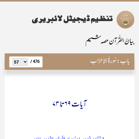
بیانُ القُرآن حصہ ششم
باب:
سُورۃُ الاَحزَاب
476 /
آیات ۶۹تا ۷۳