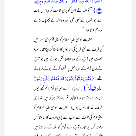
{فَبَرَّاَہُ اللّٰہُ مِمَّا قَالُوۡا ؕ وَ کَانَ عِنۡدَ اللّٰہِ وَجِیۡہًا
﴿ؕ۶۹﴾}
’’تو اللہ نے اُس کو بری ثابت کر دیا اس بات
سے جو انہوں نے کہی تھی ‘اور وہ اللہ کے نزدیک بڑے
مرتبے والا تھا۔‘‘
حضرت موسیٰ علیہ السلام کو اپنی قوم بنی اسرائیل
کی طرف سے کئی طرح کی اذیتوں کا سامنا کرنا پڑاتھا۔ سورۃ
الصف میں آپؑ کے وہ الفاظ نقل ہوئے ہیں جو آپؑ
نے اپنی قوم کے طرزِعمل پر شکوہ کرتے ہوئے فرمائے
{یٰقَوۡمِ لِمَ تُؤۡذُوۡنَنِیۡ وَ قَدۡ تَّعۡلَمُوۡنَ اَنِّیۡ رَسُوۡلُ
تھے:
اللّٰہِ اِلَیۡکُمۡ ؕ}
(آیت۵)
’’اے میری قوم! تم مجھے کیوں
اذیت دیتے ہو درانحالیکہ تم جانتے ہو کہ میں تمہاری
طرف اللہ کا رسول ہوں!‘‘ حضرت موسیٰ علیہ السلام کو
اپنی قوم کی طرف سے سب سے بڑی اذیت کا سامنا اُس
وقت کرنا پڑا جب آپؑ نے قوم کو اللہ کے راستے میں