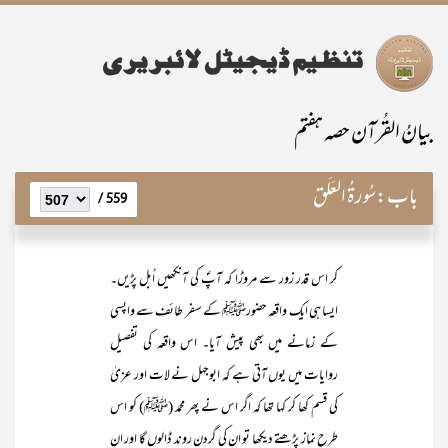
بیانُ القُرآن حصہ ہفتم
باب:
سُورۃُ العَلَق
559 /
کر اس قدر زور سے مروڑا کہ آپؐ کی آنکھیں اُبل پڑیں۔
ایسا ہی ایک واقعہ حضورﷺ کے سفر طائف سے واپسی
کے زمانے میں بھی پیش آیا۔ اس واقعہ کی تفصیل
روایات میں یوں آتی ہے کہ ابوجہل نے لات اور عزیٰ
کی قسم کھا کر کہا تھا کہ اگر اس نے پھر محمد (ﷺ) کو اس
طرح نماز پڑھتے دیکھا تو ان کی گردن روند ڈالوں گا اور ان