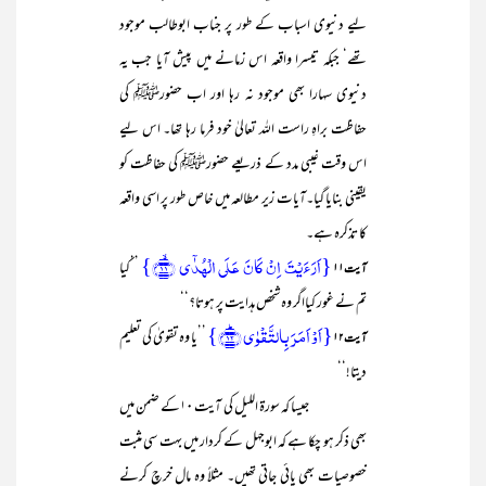
لیے دنیوی اسباب کے طور پر جناب ابوطالب موجود
تھے‘ جبکہ تیسرا واقعہ اس زمانے میں پیش آیا جب یہ
دنیوی سہارا بھی موجود نہ رہا اور اب حضورﷺ کی
حفاظت براہِ راست اللہ تعالیٰ خود فرما رہا تھا۔ اس لیے
اس وقت غیبی مدد کے ذریعے حضورﷺ کی حفاظت کو
یقینی بنایا گیا۔آیات زیر مطالعہ میں خاص طور پر اسی واقعہ
کا تذکرہ ہے۔
{اَرَءَیۡتَ اِنۡ کَانَ عَلَی الۡہُدٰۤی ﴿ۙ۱۱﴾}
’’کیا
آیت۱۱
تم نے غور کیااگر وہ شخص ہدایت پر ہوتا؟‘‘
{اَوۡ اَمَرَ بِالتَّقۡوٰی ﴿ؕ۱۲﴾}
’’یا وہ تقویٰ کی تعلیم
آیت۱۲
دیتا!‘‘
جیسا کہ سورۃ اللیل کی آیت ۱۰کے ضمن میں
بھی ذکر ہو چکا ہے کہ ابوجہل کے کردار میں بہت سی مثبت
خصوصیات بھی پائی جاتی تھیں۔ مثلاً وہ مال خرچ کرنے