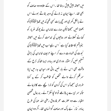
میں ہمیشہ پیش پیش رہتا تھا ۔اس کے علاوہ وہ صاف گو
بھی تھا۔ اپنے ایمان نہ لانے کی وجہ بتاتے ہوئے اس
نے بالکل کھری اور سچی بات کہی تھی کہ میں محمد(ﷺ) کو
جھوٹا نہیں سمجھتا لیکن ہمارے خاندان نے چونکہ غرباء کو
کھانے کھلانے اور حاجیوں کی خدمت کرنے میں ہمیشہ
بنوہاشم کا مقابلہ کیا ہے‘ اس لیے اب میں محمد(ﷺ) کی
نبوت کی شہادت دے کر اپنے حریف خاندان کی بڑائی
تسلیم نہیں کر سکتا۔ وہ جری اور بہادر ایسا تھا کہ نزع کے
وقت بھی اس نے ہار نہیں مانی اور میدانِ بدر میں اپنا
سرقلم کرنے والے شخص کو مخاطب کر کے یہ کہنا
ضروری سمجھا کہ اس کی گردن کو ذرا نیچے سے کاٹا جائے
تاکہ سر نیزے پر چڑھے تو اونچا نظر آئے۔ بہرحال شخصی
اعتبار سے وہ حضرت عمر فاروق رضی اللہ عنہ کی طرح
بہادر‘ نڈر‘ بے باک اور صاف گو انسان تھا۔ اگر وہ ایمان