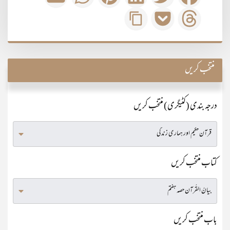
منتخب کریں
درجہ بندی (کٹیگری) منتخب کریں
کتاب منتخب کریں
باب منتخب کریں