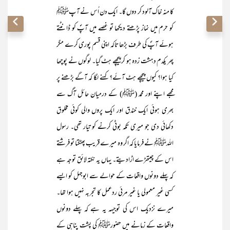
کا منہ خاک آلود کر دوں گا۔ ایک دن اُس نے آپﷺ
کو حرم میں نماز پڑھتے دیکھا تو غصے میں آپؐ کو ڈانٹتے
ہوئے آپؐ کی طرف بڑھا تاکہ اپنی قسم پوری کرے مگر
پھر یکدم دہشت زدہ ہو کر پیچھے ہٹ گیا۔ لوگوں نے پوچھا
کیا ہوا؟ کیوں پیچھے ہٹ آئے؟ کہنے لگا کہ آگے بڑھنے پر
مجھے اپنے اور محمد (ﷺ) کے درمیان حائل آگ سے
بھری ہوئی ایک خندق اور ایک پروں والی کوئی مخلوق
دکھائی دی جو میری تکہ بوٹی کرنے کو تیار تھی۔ رسول
اللہﷺ نے فرمایا کہ اگر وہ میرے قریب پھٹکتا تو فرشتے
اس کے چیتھڑے اڑادیتے۔ یہاں یہ نکتہ لائق توجہ ہے
کہ پہلے دونوں واقعات کے حوالے سے ابوجہل کو ایسے
کسی غیر معمولی یا غیر مرئی ردعمل کا تجربہ نہیں ہوا تھا۔
میرے نزدیک اس کی توجیہہ یہ ہے کہ پہلے دونوں
واقعات کے زمانے میں حضورﷺ کی پشت پناہی کے