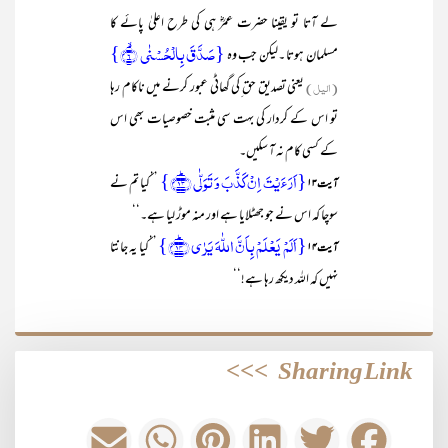
لے آتا تو یقینا حضرت عمرؓ ہی کی طرح اعلیٰ پائے کا
{صَدَّقَ بِالۡحُسۡنٰی ۙ﴿۶﴾}
مسلمان ہوتا ۔لیکن جب وہ
(الیل)
یعنی تصدیق حق ِکی گھاٹی عبور کرنے میں ناکام رہا
تو اس کے کردار کی بہت سی مثبت خصوصیات بھی اس
کے کسی کام نہ آ سکیں۔
{اَرَءَیۡتَ اِنۡ کَذَّبَ وَ تَوَلّٰی ﴿ؕ۱۳﴾}
’’کیا تم نے
آیت ۱۳
سوچا کہ اس نے جو جھٹلایا ہے اور منہ موڑ لیا ہے۔‘‘
{اَلَمۡ یَعۡلَمۡ بِاَنَّ اللّٰہَ یَرٰی ﴿ؕ۱۴﴾}
’’کیا یہ جانتا
آیت۱۴
نہیں کہ اللہ دیکھ رہا ہے!‘‘
>>>
Sharing Link