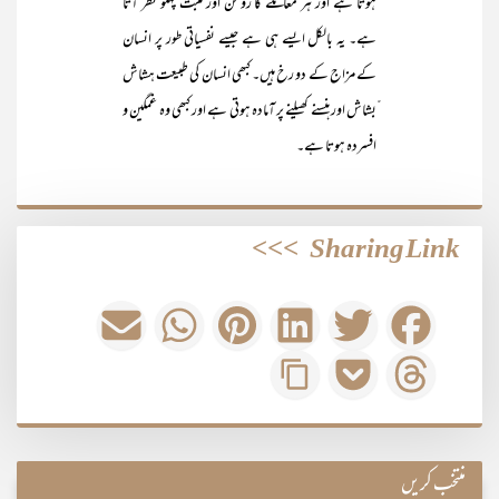
ہوتا ہے اور ہر معاملے کا روشن اور مثبت پہلو نظر آتا
ہے۔ یہ بالکل ایسے ہی ہے جیسے نفسیاتی طور پر انسان
کے مزاج کے دو رخ ہیں۔ کبھی انسان کی طبیعت ہشاش
ّبشاش اور ہنسنے کھیلنے پر آمادہ ہوتی ہے اور کبھی وہ غمگین و
افسردہ ہوتا ہے۔
>>>
Sharing Link
منتخب کریں