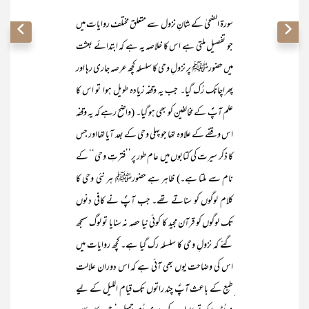
سورۃ الضحیٰ کے شانِ نزول سے متعلق مختلف روایات میں
جو تفصیل ملتی ہے اس کا خلاصہ یہ ہے کہ ابتدائے بعثت
میں حضورﷺ پر نزولِ وحی کا سلسلہ کچھ عرصہ جاری رہا اور
پھراچانک رُک گیا۔ جب یہ وقفہ زیادہ طویل ہوا تو اس کا
علم آپؐ کے مخالفین کو بھی ہو گیا۔ (واضح رہے کہ یہ وقفہ
اس وقفے کے علاوہ تھا جو پہلی وحی کے بعد آیا تھااور جس
کا ذکر سیرت کی کتابوں میں عام طور پر’’فترتِ وحی‘‘ کے
نام سے ملتا ہے۔) ظاہر ہے حضورﷺ ہر نئی وحی کا
کلام لوگوں کو سناتے تھے۔ جب آپؐ نے کافی دنوں
تک لوگوں کو قرآن مجید کا کوئی نیا حصہ نہ سنایا تو لوگ سمجھ
گئے کہ نزولِ وحی کا سلسلہ رک گیا ہے۔ کچھ روایات میں
اس کی وضاحت یوں بھی آئی ہے کہ اس دوران علالت
ِطبع کے باعث آپؐ چند راتوں تک قیام اللیل کے لیے