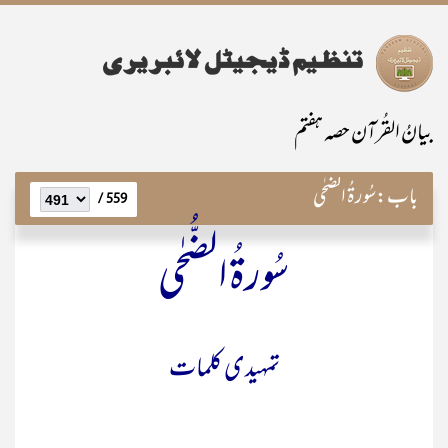
بیانُ القُرآن حصہ ہفتم
باب:
سُورۃُ الضُّحٰی
559 /
سُورۃُ الضُّحٰی
تمہیدی کلمات