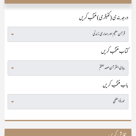
درجہ بندی (کٹیگری) منتخب کریں
کتاب منتخب کریں
باب منتخب کریں
تلاش کریں