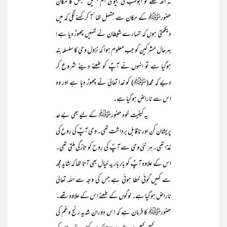
نہ اُٹھ سکے تو ابولہب کی بیوی اُم جمیل ‘ جس کا مکان
حضورﷺ کے مکان سے متصل تھا‘ آ کر کہنے لگی کہ میں
دیکھتی ہوں کہ تمہارے شیطان نے تمہیں چھوڑ دیا ہے!
بہرحال مشرکین کو جب معلوم ہوا کہ نزولِ وحی کا سلسلہ بند
ہوگیا ہے تو انہوں نے آپؐ کو طعنے دینے شروع کر
دیے کہ محمد(ﷺ) کو خدا تعالیٰ نے چھوڑ دیا ہے اور وہ
اس سے ناراض ہو گیا ہے۔
یہ کیفیت خود حضورﷺ کے لیے بھی بے حد
پریشان کن اور ناقابل برداشت تھی۔ وحی آپؐ کی روح کی
غذا تھی۔ ہر نئی وحی سے آپؐ کی روح کو تازگی ملتی تھی۔
اس کے علاوہ آپؐ کو بار بار یہ خیال بھی آتا تھا کہ شاید مجھ
سے کہیں کوئی خطا ہوئی ہے جس کی وجہ سے اللہ تعالیٰ
ناراض ہو گیا ہے۔ لوگوں کے طعنے اس کے علاوہ تھے۔
حضورﷺ کا فرمان ہے کہ اس دوران شدید رنج وغم کی