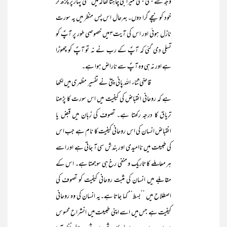
وجہ سے کبھی کبھی میرا جی چاہتا تھاکہ میں کسی پہاڑ پر چڑھ کر
خود کو نیچے گرا دوں۔ بہرحال اس پس منظر میں یہ سورت
نازل ہوئی اور اس کی آیت۳ میں خصوصی طور پر آپؐ کو
تسلی دی گئی کہ آپؐ کے رب نے نہ تو آپؐ کو چھوڑا
ہے اور نہ ہی وہ آپؐ سے ناراض ہوا ہے۔
قاضی ثناء اللہ پانی پتیؒ نے تفسیر مظہری میں لکھا
ہے کہ روحانی انقباض کی کیفیت میں اس سورت کا پڑھنا
تریاق کا درجہ رکھتا ہے۔ تصوف کی زبان میں قبض یا
انقباض انسان کی اس روحانی کیفیت کا نام ہے جب اس
کی طبیعت میں ناامیدی اور بندش سی آ جاتی ہے اور اسے
ہر معاملے کا تاریک و منفی رخ ہی سوجھتا ہے۔ اس کے
مقابلے میں انسان کی مثبت روحانی کیفیت کو تصوف کی
اصطلاح میں ’’بسط‘‘ کہا جاتا ہے۔یہ انسان کی وہ روحانی
کیفیت ہے جس میں اسے اپنی طبیعت میں انشراح محسوس