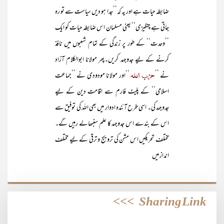
ضابطہ حیات ہے اور یہ کہ’’جدا ہو دیں سیاست سے تو رہ
جاتی ہے چنگیزی‘‘ یعنی مسلمان اس ضابطہ حیات کو ایک
’’وحدت‘‘ کے طور پر زندگی کے تمام شعبوں میں نافذ
کرنے کے لیے جدوجہد کریں۔پھر مولانا ابوالکلام آزاد
حزب اللہ
نے ’’
‘‘اور مولانا مودودی نے ’’جماعت
اسلامی‘‘ کے پلیٹ فارم سے اقامت دین کے لیے
جدوجہد کی۔ اسی طرح آئندہ ادوار میں بھی اللہ کی توفیق سے
اس کے بندے اس جدوجہد کا علم سنبھالے رہیں گے۔
مختلف تحریکیں اس مشن کی ترویج و ترقی کے لیے مختلف
انداز میں
>>>
Sharing Link