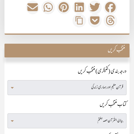
منتخب کریں
درجہ بندی (کٹیگری) منتخب کریں
کتاب منتخب کریں