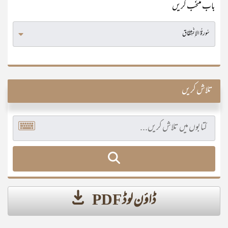
باب منتخب کریں
تلاش کریں
ڈاؤن لوڈ PDF