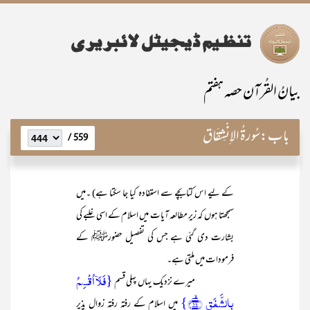
بیانُ القُرآن حصہ ہفتم
باب:
سُورۃُ الاِنْشِقَاق
559 /
کے لیے اس کتابچے سے استفادہ کیا جا سکتا ہے) ۔میں
سمجھتا ہوں کہ زیر مطالعہ آیات میں اسلام کے اسی غلبے کی
بشارت دی گئی ہے جس کی تفصیل حضورﷺ کے
فرمودات میں ملتی ہے۔
{فَلَاۤ اُقۡسِمُ
میرے نزدیک یہاں پہلی قسم
بِالشَّفَقِ ﴿ۙ۱۶﴾}
میں اسلام کے رفتہ رفتہ زوال پذیر