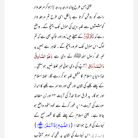
یعنی جس طرح چاند درجہ بدرجہ بڑا ہو کر مرحلہ وار
رات کو روشن کرتا ہے بالکل اسی طرح تم مرحلہ وار
کوششوں سے غلبہ دین کی منزل تک پہنچو گے۔ واضح
لَتَرْکَبُنَّ
رہے کہ
کے صیغے میں زور اور تاکید بھی ہے کہ تم
لوگ اس منزل تک ضرور پہنچو گے ۔ ظاہر ہے ہمیں یہ
وَھُوَ الصَّادِقُ
خبر محمد ٌرسول اللہﷺ نے دی ہے
وَالْمَصْدُوْق !
آپؐ کی دی ہوئی خبر غلط نہیں ہو سکتی ۔
لہٰذا دنیا پر اسلام کا مکمل غلبہ ہو کر رہے گا۔ البتہ اسلام
کے پہلے غلبے کی شان اور تھی اور دوسرے غلبے کا انداز
اور ہو گا۔ یہ فرق سورۃ المدثر کی آیت ۳۴ اور زیر مطالعہ
سورت کی آیت ۱۸ پر غور کرنے سے خود بخود واضح ہو
جاتا ہے۔ یعنی اسلام کے پہلے غلبے کا ظہور صبح کے
{وَ الصُّبۡحِ اِذَاۤ اَسۡفَرَ ﴿ۙ۳۴﴾}
اُجالے کی طرح ہوا تھا :
(المدثر)۔
اس اُجالے کی شان یہ تھی کہ ادھر آفتابِ