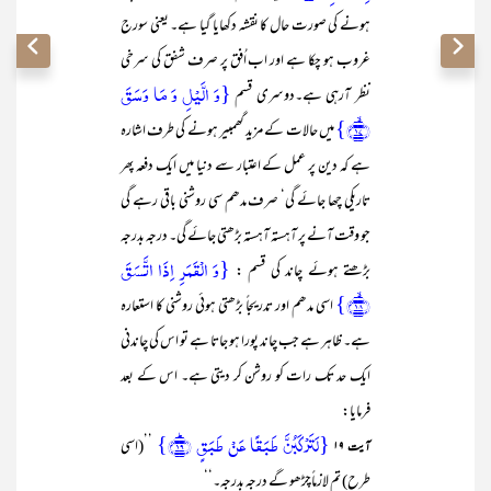
ہونے کی صورت حال کا نقشہ دکھایا گیا ہے۔ یعنی سورج
غروب ہو چکا ہے اور اب اُفق پر صرف شفق کی سرخی
{وَ الَّیۡلِ وَ مَا وَسَقَ
نظر آرہی ہے۔دوسری قسم
﴿ۙ۱۷﴾}
میں حالات کے مزید گھمبیر ہونے کی طرف اشارہ
ہے کہ دین پر عمل کے اعتبار سے دنیا میں ایک دفعہ پھر
تاریکی چھا جائے گی‘ صرف مدھم سی روشنی باقی رہے گی
جو وقت آنے پر آہستہ آہستہ بڑھتی جائے گی۔ درجہ بدرجہ
{وَ الۡقَمَرِ اِذَا اتَّسَقَ
بڑھتے ہوئے چاند کی قسم :
﴿ۙ۱۸﴾}
اسی مدھم اور تدریجاً بڑھتی ہوئی روشنی کا استعارہ
ہے۔ ظاہر ہے جب چاند پورا ہو جاتا ہے تو اس کی چاندنی
ایک حد تک رات کو روشن کر دیتی ہے۔ اس کے بعد
فرمایا:
{لَتَرۡکَبُنَّ طَبَقًا عَنۡ طَبَقٍ ﴿ؕ۱۹﴾}
’’(اسی
آیت ۱۹
طرح) تم لازماًچڑھو گے درجہ بدرجہ۔‘‘