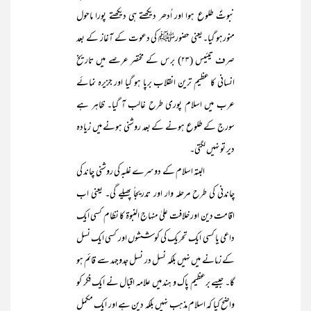
نبوتؐ طلوع ہوا اور اُدھر دیکھتے ہی دیکھتے پورا ماحول
منورہو گیا۔یعنی حضورﷺ کی دعوت کے آغاز کے بعد
صرف تیئیس (۲۳) برس کے مختصر عرصے میں تاریخ
انسانی کا عظیم ترین انقلاب برپا ہو گیا اور جزیرہ نمائے
عرب میں اسلام پوری طرح غالب آ گیا۔ ظاہر ہے
سورج کے طلوع ہونے کے بعد روشنی ہونے میں زیادہ
دیر تو نہیں لگتی۔
البتہ اسلام کے دوسرے غلبہ کی روشنی چاند کی
چاندنی کی طرح مرحلہ وار اور تدریجاً پھیلے گی۔ یعنی اب
اقامت دین اور خلافت علیٰ منہاج النبوۃ کا نظام کسی ایک
داعی یا کسی ایک تحریک کی کوششوں اور کسی ایک نسل
کے زمانے میں نہیں بلکہ نسل در نسل جدوجہد سے قائم ہو
گا۔ جیسے برعظیم پاک و ہند میں علامہ اقبال نے ایک فکر کو
واضح کیا کہ اسلام مذہب نہیں بلکہ دین ہے اور ایک مکمل