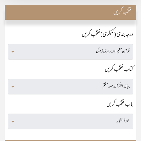
منتخب کریں
درجہ بندی (کٹیگری) منتخب کریں
کتاب منتخب کریں
باب منتخب کریں