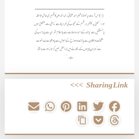
____________________________
(۱) اس آیت پر مولانا شبیر احمد عثمانی رحمہ اللہ علیہ کاتفسیری حاشیہ ملاحظہ
ہو: ’’یعنی یہ پیغمبر ہر قسم کے غیوب کی خبر دیتا ہے‘ ماضی سے متعلق ہوں
یا مستقبل سے‘ یا اللہ کے اسماء و صفات سے یا احکامِ شرعیہ سے یا مذاہب کی
حقیقت و بطلان سے یا جنت و دوزخ کے احوال سے یا واقعات بعد الموت
سے‘ اور ان چیزوں کے بتلانے میں ذرا بخل نہیں کرتا نہ اجرت مانگتا
ہے۔‘‘
>>>
Sharing Link