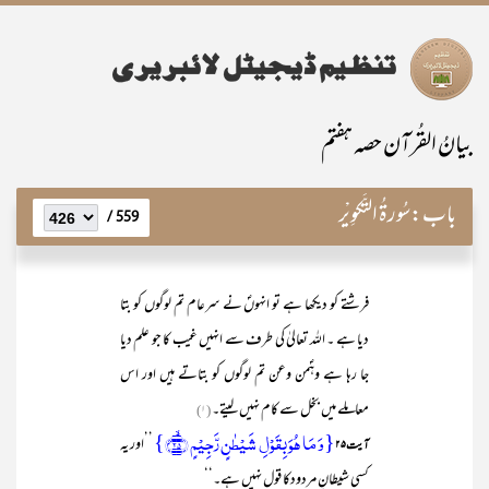
بیانُ القُرآن حصہ ہفتم
باب:
سُورۃُ التَّکوِیْر
559 /
فرشتے کو دیکھا ہے تو انہوںؐ نے سرعام تم لوگوں کو بتا
دیا ہے ۔ اللہ تعالیٰ کی طرف سے انہیں غیب کا جو علم دیا
جا رہا ہے وہؐمن وعن تم لوگوں کو بتاتے ہیں اور اس
معاملے میں بخل سے کام نہیں لیتے۔
(۱)
{وَ مَا ہُوَ بِقَوۡلِ شَیۡطٰنٍ رَّجِیۡمٍ ﴿ۙ۲۵﴾}
’’اور یہ
آیت ۲۵
کسی شیطانِ مردودکا قول نہیں ہے۔‘‘