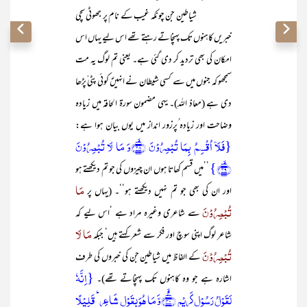
شیاطین جن چونکہ غیب کے نام پر جھوٹی سچی
خبریں کاہنوں تک پہنچاتے رہتے تھے اس لیے یہاں اس
امکان کی بھی تردید کر دی گئی ہے۔ یعنی تم لوگ یہ مت
سمجھو کہ جنوں میں سے کسی شیطان نے انہیںؐ کوئی پٹی ّپڑھا
دی ہے (معاذ اللہ)۔ یہی مضمون سورۃ الحاقہ میں زیادہ
وضاحت اور زیادہ ُپرزور انداز میں یوں بیان ہوا ہے:
{فَلَاۤ اُقۡسِمُ بِمَا تُبۡصِرُوۡنَ ﴿ۙ۳۸﴾وَ مَا لَا تُبۡصِرُوۡنَ
﴿ۙ۳۹﴾}
’’میں قسم کھاتا ہوں ان چیزوں کی جو تم دیکھتے ہو
مَا
اور ان کی بھی جو تم نہیں دیکھتے ہو‘‘۔ (یہاں پر
تُبْصِرُوْنَ
سے شاعری وغیرہ مراد ہے ‘اس لیے کہ
مَا لَا
شاعر لوگ اپنی سوچ اور فکر سے شعر کہتے ہیں‘ جبکہ
تُبْصِرُوْنَ
کے الفاظ میں شیاطین جن کی خبروں کی طرف
{اِنَّہٗ
اشارہ ہے جو وہ کاہنوں تک پہنچاتے تھے)۔
لَقَوۡلُ رَسُوۡلٍ کَرِیۡمٍ ﴿ۚۙ۴۰﴾وَّ مَا ہُوَ بِقَوۡلِ شَاعِرٍ ؕ قَلِیۡلًا