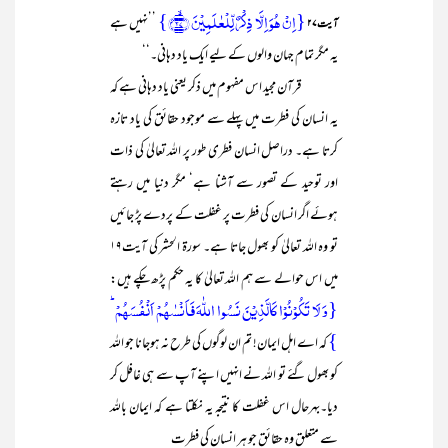
{اِنۡ ہُوَ اِلَّا ذِکۡرٌ لِّلۡعٰلَمِیۡنَ ﴿ۙ۲۷﴾}
’’نہیں ہے
آیت ۲۷
یہ مگر تمام جہان والوں کے لیے ایک یاد دہانی۔‘‘
قرآن مجید اس مفہوم میں ذکر یعنی یاد دہانی ہے کہ
یہ انسان کی فطرت میں پہلے سے موجود حقائق کی یاد تازہ
کرتا ہے۔ دراصل انسان فطری طور پر اللہ تعالیٰ کی ذات
اور توحید کے تصور سے آشنا ہے‘ مگر دنیا میں رہتے
ہوئے اگر انسان کی فطرت پر غفلت کے پردے پڑ جائیں
تو وہ اللہ تعالیٰ کو بھول جاتا ہے۔ سورۃ الحشر کی آیت۱۹
میں اس حوالے سے ہم اللہ تعالیٰ کا یہ حکم پڑھ چکے ہیں:
{وَ لَا تَکُوۡنُوۡا کَالَّذِیۡنَ نَسُوا اللّٰہَ فَاَنۡسٰہُمۡ اَنۡفُسَہُمۡ ؕ
}
کہ اے اہل ایمان! تم ان لوگوں کی طرح نہ ہوجانا جو اللہ
کو بھول گئے تو اللہ نے انہیں اپنے آپ سے ہی غافل کر
دیا۔بہرحال اس غفلت کا نتیجہ یہ نکلتا ہے کہ ایمان باللہ
سے متعلق وہ حقائق جو ہر انسان کی فطرت