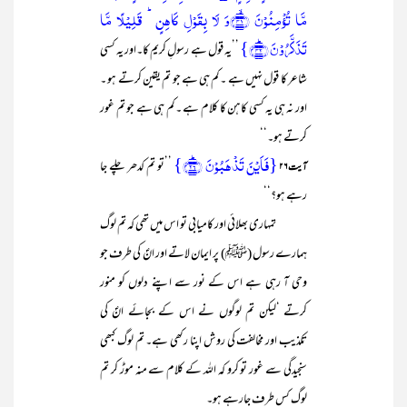
مَّا تُؤۡمِنُوۡنَ ﴿ۙ۴۱﴾وَ لَا بِقَوۡلِ کَاہِنٍ ؕ قَلِیۡلًا مَّا
تَذَکَّرُوۡنَ ﴿ؕ۴۲﴾}
’’یہ قول ہے رسولِ کریم کا۔اور یہ کسی
شاعر کا قول نہیں ہے ۔کم ہی ہے جو تم یقین کرتے ہو ۔
اور نہ ہی یہ کسی کاہن کا کلام ہے ۔کم ہی ہے جو تم غور
کرتے ہو۔‘‘
{فَاَیۡنَ تَذۡہَبُوۡنَ ﴿ؕ۲۶﴾}
’’تو تم کدھر چلے جا
آیت۲۶
رہے ہو؟‘‘
تمہاری بھلائی اور کامیابی تو اس میں تھی کہ تم لوگ
ہمارے رسول (ﷺ) پر ایمان لاتے اور انؐ کی طرف جو
وحی آ رہی ہے اس کے نور سے اپنے دلوں کو منور
کرتے ‘لیکن تم لوگوں نے اس کے بجائے انؐ کی
تکذیب اور مخالفت کی روش اپنا رکھی ہے۔ تم لوگ کبھی
سنجیدگی سے غور تو کرو کہ اللہ کے کلام سے منہ موڑ کر تم
لوگ کس طرف جارہے ہو۔