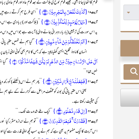
قوم کا اٹھایا جانا بھی۔ جیسے قومِ نوحؑ کی ہلاکت کے بعد قومِ عاد اور قومِ عادکی بربادی
{کَذٰلِکَ نَفۡعَلُ بِالۡمُجۡرِمِیۡنَ ﴿۱۸﴾}
’’اسی طرح ہم کرتے رہے ہیں 
آیت ۱۸
{وَیۡلٌ یَّوۡمَئِذٍ لِّلۡمُکَذِّبِیۡنَ ﴿۱۹﴾}
’’(ہلاکت اور) بربادی ہے اس 
آیت ۱۹
یہ اس سورت کی ترجیعی (بار بار دہرائی جانے والی) آیت ہے جو اس میں دس مر
{اَلَمۡ نَخۡلُقۡکُّمۡ مِّنۡ مَّآءٍ مَّہِیۡنٍ ﴿ۙ۲۰﴾}
’’کیا ہم نے تمہیں حقیر پانی س
آیت ۲۰
انسان کا مادۂ تخلیق ایسی گھٹیا چیز ہے کہ جس کا نام بھی کوئی اپنی زبان پر 
اَتٰی عَلَی الۡاِنۡسَانِ حِیۡنٌ مِّنَ الدَّہۡرِ لَمۡ یَکُنۡ شَیۡئًا مَّذۡکُوۡرًا ﴿۱﴾}
’’کیا ا
نہیں تھا؟‘‘
{فَجَعَلۡنٰہُ فِیۡ قَرَارٍ مَّکِیۡنٍ ﴿ۙ۲۱﴾}
’’پھر ہم نے اس (نطفے) کو رکھ دیا
آیت ۲۱
یعنی اس حقیر پانی کی بوند کو مختلف مراحل سے گزارنے کے لیے ہم نے اسے
کی حیثیت رکھتا ہے۔
{اِلٰی قَدَرٍ مَّعۡلُوۡمٍ ﴿ۙ۲۲﴾}
’’ایک طے شدہ مدت تک۔‘‘
آیت۲۲
{فَقَدَرۡنَا ٭ۖ فَنِعۡمَ الۡقٰدِرُوۡنَ ﴿۲۳﴾}
’’تو ہم نے اندازہ مقرر کیا ‘اور
آیت۲۳
اس آیت کا ایک مفہوم یہ بھی ہے کہ ہم نے یہ سب کچھ اپنی قدرت سے کیا اور 