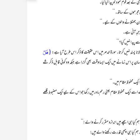
 کے بعد قومِ ثمود کو پیدا کیا گیا۔
مجرموں کے ساتھ۔‘‘
دن جھٹلانے والوں کے لیے۔‘‘
تبہ آئی ہے۔
ے پیدا نہیں کیا؟‘‘
{ہَلۡ
لانا پسند نہیں کرتا۔ سورۃ الدھر میں اس حقیقت کا ذکر اس طرح آیا ہے:
نسان پر اس زمانے میں ایک ایسا وقت بھی گزرا ہے جبکہ وہ کوئی قابل ذکر شے
 ایک محفوظ مقام میں۔‘‘
 ایک محفوظ مقام یعنی رحم مادر میں رکھا جو اس کے لیے ایک مضبوط قلعے
 ہم کیا ہی اچھے ہیں اندازہ مقرر کرنے والے !‘‘
ہم کیا ہی اچھی قدرت رکھنے والے ہیں!