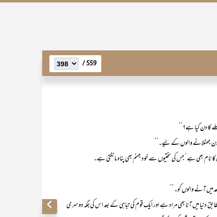
559 /
یصلے کا دن کیا ہے؟‘‘
دن جھٹلانے والوں کے لیے۔‘‘
 کا نام بھی ہے‘ جس کی سختیوں سے خود جہنم بھی پناہ مانگتی ہے۔
د میں آنے والوں کو۔‘‘
یا میں آنا بھی مراد ہے اور ایک قوم کی تباہی کے بعد اس کی جگہ دوسری