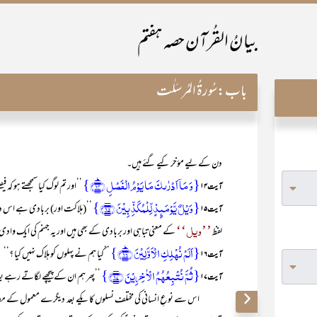
بیانُ القُرآن حصہ ہفتم
باب:
سُورۃُ المُرسَلٰت
دن کے لیے مؤخر کیے گئے ہیں۔
{وَ مَاۤ اَدۡرٰىکَ مَا یَوۡمُ الۡفَصۡلِ ﴿ؕ۱۴﴾}
’’اور تم لوگ کیا سمجھتے ہو کہ ف
آیت ۱۴
{وَیۡلٌ یَّوۡمَئِذٍ لِّلۡمُکَذِّبِیۡنَ ﴿۱۵﴾}
’’(ہلاکت اور) بربادی ہے اس 
آیت ۱۵
’’ویل‘‘
لفظ
کے معنی تباہی اور بربادی کے بھی ہیں اور یہ جہنم کی ایک وادی
{اَلَمۡ نُہۡلِکِ الۡاَوَّلِیۡنَ ﴿ؕ۱۶﴾}
’’کیا ہم نے پہلوں کو ہلاک نہیں کیا ؟‘‘
آیت ۱۶
{ثُمَّ نُتۡبِعُہُمُ الۡاٰخِرِیۡنَ ﴿۱۷﴾}
’’پھر ہم ان کے پیچھے لگاتے رہے بع
آیت ۱۷
اس سے نوعِ انسانی کی مختلف نسلوں کا یکے بعد دیگرے معمول کے مطابق دن