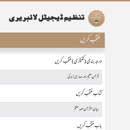
منتخب کریں
درجہ بندی (کٹیگری) منتخب کریں
کتاب منتخب کریں
باب منتخب کریں