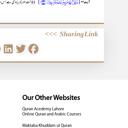
{وَیۡلٌ یَّوۡمَئِذٍ لِّلۡمُکَذِّبِیۡنَ ﴿۲۴﴾}
’’(ہلاکت اور) بربادی ہے اس د
آیت ۲۴
>>>
Sharing Link
Our Other Websites
Quran Acedemy Lahore
Online Quran and Arabic Courses
Maktaba Khuddam ul Quran