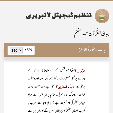
بیانُ القُرآن حصہ ہفتم
باب:
سُورۃُ الدَّھْر
559 /
عَبُوْس
کا لفظ ایسے شخص کے لیے بولا جاتا ہے جس کے
چہرے پر کبھی مسکراہٹ نہ آتی ہو ‘بلکہ غصہ اور وحشت
قمطریر
برستی ہو۔ جب کہ
کا معنی ہے بہت سخت‘ بہت
کرخت‘ ہولناک او ر طویل۔چنانچہ یہاں اس سے مراد
میدانِ محشر کی وہ کیفیت ہے جس کی وجہ سے کھرب ہا
کھرب انسان متفکر ّاور پریشان ہوں گے اور ان میں سے