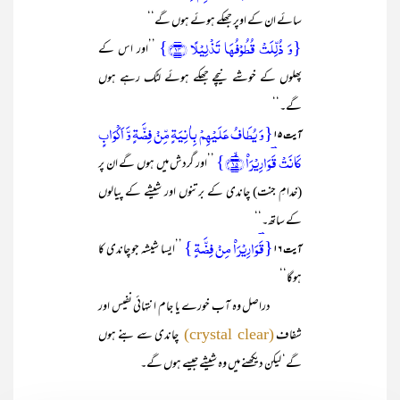
سائے ان کے اوپر جھکے ہوئے ہوں گے‘‘
{وَ ذُلِّلَتۡ قُطُوۡفُہَا تَذۡلِیۡلًا ﴿۱۴﴾}
’’اور اس کے
پھلوں کے خوشے نیچے جھکے ہوئے لٹک رہے ہوں
گے۔‘‘
{وَ یُطَافُ عَلَیۡہِمۡ بِاٰنِیَۃٍ مِّنۡ فِضَّۃٍ وَّ اَکۡوَابٍ
آیت ۱۵
کَانَتۡ قَؔوَارِیۡرَا۠ ﴿ۙ۱۵﴾}
’’اور گردش میں ہوں گے ان پر
(خدامِ جنت) چاندی کے برتنوں اور شیشے کے پیالوں
کے ساتھ۔‘‘
{قَؔ‍وَارِیۡرَا۠ مِنۡ فِضَّۃٍ }
’’ایسا شیشہ جو چاندی کا
آیت ۱۶
ہوگا‘‘
دراصل وہ آب خورے یا جام انتہائی نفیس اور
شفاف
چاندی سے بنے ہوں
(crystal clear)
گے‘ لیکن دیکھنے میں وہ شیشے جیسے ہوں گے۔