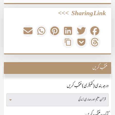
>>>
Sharing Link
منتخب کریں
درجہ بندی (کٹیگری) منتخب کریں
کتاب منتخب کریں