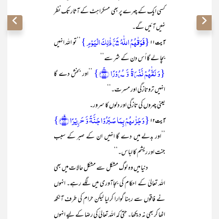
کسی ایک کے چہرے پر بھی مسکراہٹ کے آثار تک نظر
نہیں آئیں گے۔
{فَوَقٰہُمُ اللّٰہُ شَرَّ ذٰلِکَ الۡیَوۡمِ }
’’تو اللہ انہیں
آیت۱ ۱
بچا لے گا اُس دن کے شر سے‘‘
{وَ لَقّٰہُمۡ نَضۡرَۃً وَّ سُرُوۡرًا ﴿ۚ۱۱﴾}
’’اور بخش دے گا
انہیں تروتازگی اور مسرت۔‘‘
یعنی چہروں کی تازگی اور دلوں کا سرور۔
{وَ جَزٰىہُمۡ بِمَا صَبَرُوۡا جَنَّۃً وَّ حَرِیۡرًا ﴿ۙ۱۲﴾}
آیت ۱۲
’’اور بدلے میں دے گا انہیں ان کے صبر کے سبب
جنت اور ریشم کا لباس۔‘‘
دنیا میں وہ لوگ مشکل سے مشکل حالات میں بھی
اللہ تعالیٰ کے احکام کی بجاآوری میں لگے رہے۔ انہوں
نے فاقوں سے رہنا گوارا کر لیا لیکن حرام کی طرف آنکھ
اٹھا کر بھی نہ دیکھا۔ حتیٰ کہ اللہ تعالیٰ کی رضا کے لیے انہوں