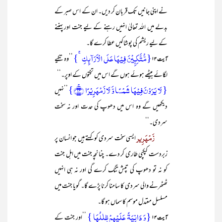
نے اپنی جانیں تک قربان کر دیں۔ ان کے اس صبر کے
بدلے میں اللہ تعالیٰ انہیں رہنے کے لیے جنت اور پہننے
کے لیے ریشم کی پوشاکیں عطا کرے گا۔
{مُّتَّکِـِٕیۡنَ فِیۡہَا عَلَی الۡاَرَآئِکِ ۚ}
’’وہ تکیے
آیت ۱۳
لگائے بیٹھے ہوئے ہوں گے اس میں تختوں کے اوپر۔‘‘
{ لَا یَرَوۡنَ فِیۡہَا شَمۡسًا وَّ لَا زَمۡہَرِیۡرًا ﴿ۚ۱۳﴾}
’’نہیں
دیکھیں گے وہ اس میں دھوپ کی حدت اور نہ سخت
سردی۔‘‘
زَمْہَرِیر
ایسی سخت سردی کو کہتے ہیں جو انسان پر
زبردست کپکپی طاری کر دے۔ چنانچہ جنت میں اہل جنت
کو نہ تو دھوپ کی تپش تنگ کرے گی اور نہ ہی انہیں
ٹھٹھرنے والی سردی کا سامنا کرنا پڑے گا۔ گویا جنت میں
مسلسل معتدل موسم کا سماں ہو گا۔
{وَ دَانِیَۃً عَلَیۡہِمۡ ظِلٰلُہَا }
’’اور جنت کے
آیت ۱۴