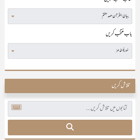
باب منتخب کریں
تلاش کریں