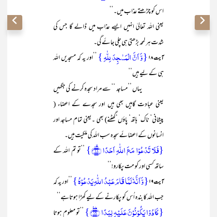
اس کو چڑھتے عذاب میں۔‘‘
یعنی اللہ تعالیٰ انہیں ایسے عذاب میں ڈالے گا جس کی
شدت ہر لمحہ بڑھتی ہی چلی جائے گی۔
{وَّ اَنَّ الۡمَسٰجِدَ لِلّٰہِ }
’’اور یہ کہ مسجدیں اللہ
آیت ۱۸
ہی کے لیے ہیں‘‘
یہاں ’’مساجد ‘‘ سے مراد سجدہ کرنے کی جگہیں
یعنی عبادت گاہیں بھی ہیں اور سجدے کے اعضاء (
پیشانی‘ ناک‘ ہاتھ‘ پاؤں‘گھٹنے) بھی ۔یعنی تمام مساجد اور
انسانوں کے اعضائے سجدہ سب اللہ کی ملکیت ہیں۔
{فَلَا تَدۡعُوۡا مَعَ اللّٰہِ اَحَدًا ﴿ۙ۱۸﴾}
’’تو تم اللہ کے
ساتھ کسی اور کو مت پکارو!‘‘
{وَّ اَنَّہٗ لَمَّا قَامَ عَبۡدُ اللّٰہِ یَدۡعُوۡہُ }
’’اور یہ کہ
آیت ۱۹
جب اللہ کا بندہ اُس کو پکارنے کے لیے کھڑا ہوتاہے‘‘
{کَادُوۡا یَکُوۡنُوۡنَ عَلَیۡہِ لِبَدًا ﴿ؕ٪۱۹﴾}
’’تو معلوم ہوتا