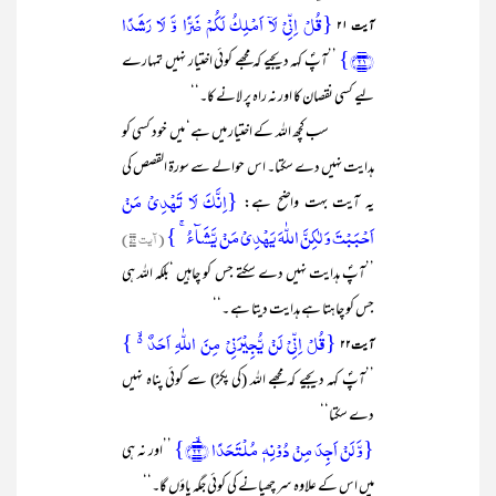
{قُلۡ اِنِّیۡ لَاۤ اَمۡلِکُ لَکُمۡ ضَرًّا وَّ لَا رَشَدًا
آیت ۲۱
﴿۲۱﴾}
’’آپؐ کہہ دیجیے کہ مجھے کوئی اختیار نہیں تمہارے
لیے کسی نقصان کا اور نہ راہ پر لانے کا۔‘‘
سب کچھ اللہ کے اختیار میں ہے‘ میں خود کسی کو
ہدایت نہیں دے سکتا۔ اس حوالے سے سورۃ القصص کی
{اِنَّکَ لَا تَہۡدِیۡ مَنۡ
یہ آیت بہت واضح ہے:
اَحۡبَبۡتَ وَ لٰکِنَّ اللّٰہَ یَہۡدِیۡ مَنۡ یَّشَآءُ ۚ }
(آیت ۵۶)
’’آپؐ ہدایت نہیں دے سکتے جس کو چاہیں ‘بلکہ اللہ ہی
جس کو چاہتا ہے ہدایت دیتا ہے ۔‘‘
{قُلۡ اِنِّیۡ لَنۡ یُّجِیۡرَنِیۡ مِنَ اللّٰہِ اَحَدٌ ۬ۙ }
آیت۲۲
’’آپؐ کہہ دیجیے کہ مجھے اللہ (کی پکڑ) سے کوئی پناہ نہیں
دے سکتا‘‘
{وَّ لَنۡ اَجِدَ مِنۡ دُوۡنِہٖ مُلۡتَحَدًا ﴿ۙ۲۲﴾}
’’اور نہ ہی
میں اس کے علاوہ سر چھپانے کی کوئی جگہ پاؤں گا۔‘‘