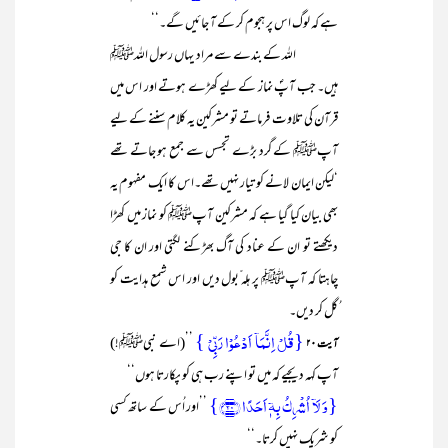
ہے کہ لوگ اس پر ہجوم کر کے آ جائیں گے۔‘‘
اللہ کے بندے سے مراد یہاں رسول اللہﷺ
ہیں۔ جب آپؐ نماز کے لیے کھڑے ہوتے اور اس میں
قرآن کی تلاوت فرماتے تو مشرکین یہ کلام سننے کے لیے
آپﷺ کے گرد بڑے تجسس سے جمع ہو جاتے تھے
‘لیکن ایمان لانے کو تیار نہیں تھے۔اس کا ایک مفہوم یہ
بھی بیان کیا گیا ہے کہ مشرکین آپﷺ کو نماز میں کھڑا
دیکھتے تو ان کے عناد کی آگ بھڑکنے لگتی اور ان کا جی
چاہتا کہ آپﷺ پر ہلہ ّبول دیں اور اس شمع ہدایت کو
ُگل کر دیں۔
{قُلۡ اِنَّمَاۤ اَدۡعُوۡا رَبِّیۡ }
’’(اے نبیﷺ!)
آیت ۲۰
آپ کہہ دیجیے کہ میں تو اپنے رب ہی کو پکارتا ہوں‘‘
{وَ لَاۤ اُشۡرِکُ بِہٖۤ اَحَدًا ﴿۲۰﴾}
’’اور اُس کے ساتھ کسی
کو شریک نہیں کرتا۔‘‘