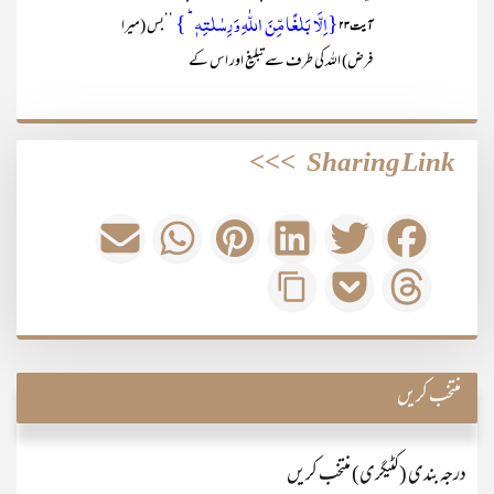
{اِلَّا بَلٰغًا مِّنَ اللّٰہِ وَ رِسٰلٰتِہٖ ؕ }
’’بس (میرا
آیت۲۳
فرض) اللہ کی طرف سے تبلیغ اور اس کے
>>>
Sharing Link
منتخب کریں
درجہ بندی (کٹیگری) منتخب کریں