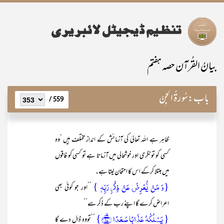
بیانُ القُرآن حصہ ہفتم
باب:
سُورۃُ الْجِنّ
559 /
ظاہر ہے اللہ تعالیٰ کی آزمائش کے انداز مختلف ہیں ‘وہ
کسی کو تونگری اور خوشحالی میں آزماتا ہے تو کسی کو فاقوں
میں مبتلا کرکے اس کا امتحان لیتا ہے۔
{وَ مَنۡ یُّعۡرِضۡ عَنۡ ذِکۡرِ رَبِّہٖ }
’’اور جو کوئی بھی
اعراض کرے گا اپنے رب کے ذکر سے‘‘
{ یَسۡلُکۡہُ عَذَابًا صَعَدًا ﴿ۙ۱۷﴾}
’’تووہ ڈال دے گا