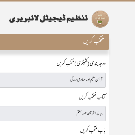
منتخب کریں
درجہ بندی (کٹیگری) منتخب کریں
کتاب منتخب کریں
باب منتخب کریں