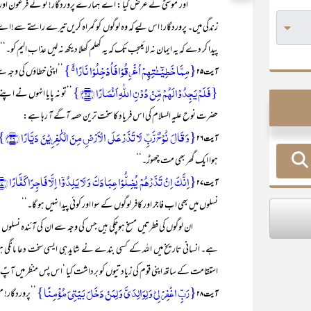
’’اور موسیٰؑ نے عرض کیا : اے ہمارے پروردگار! تو نے فرعون اور اس ک
زندگی میں۔ پروردگار! اس لیے کہ وہ لوگوں کو گمراہ کریں تیرے راستے سے!
پیدا کر دے کہ یہ ایمان نہ لائیںجب تک کہ یہ کھلم کھلا دیکھ نہ لیں عذاب ِالیم کو۔‘‘
{مِمَّا خَطِیۡٓــٰٔتِہِمۡ اُغۡرِقُوۡا فَاُدۡخِلُوۡا نَارًا ۬ۙ }
’’اپنی خطاؤں کی وجہ 
آیت ۲۵
{ فَلَمۡ یَجِدُوۡا لَہُمۡ مِّنۡ دُوۡنِ اللّٰہِ اَنۡصَارًا ﴿۲۵﴾}
’’تو نہ پایا انہوں نے اپنے
حضرت نوح علیہ السلام کی اس فریاد کا سخت ترین حصہ آگے آ رہا ہے:
{وَ قَالَ نُوۡحٌ رَّبِّ لَا تَذَرۡ عَلَی الۡاَرۡضِ مِنَ الۡکٰفِرِیۡنَ دَیَّارًا ﴿۲۶﴾}
آیت۲۶
ہوا ایک گھر بھی مت چھوڑ۔‘‘
{اِنَّکَ اِنۡ تَذَرۡہُمۡ یُضِلُّوۡا عِبَادَکَ وَ لَا یَلِدُوۡۤا اِلَّا فَاجِرًا کَفَّارًا ﴿۲۷﴾}
آیت ۲۷
نسلوں میں بھی اب فاجر اور کافر لوگوں کے سوا اور کوئی پیدا نہیں ہو گا۔‘‘
ان لوگوں کی فطرتیں مسخ ہوچکی ہیں جس کی وجہ سے ان کی آئندہ نسلوں سے بھ
ہے۔ انسانی تاریخ میں اللہ کے کسی بندے نے شاید ہی ایسی سخت دعا مانگ
استقامت کے ساتھ اپنی قوم کی زیادتیوں کو برداشت کیا ‘اس پس منظر میں آپؑ ک
{رَبِّ اغۡفِرۡ لِیۡ وَ لِوَالِدَیَّ وَ لِمَنۡ دَخَلَ بَیۡتِیَ مُؤۡمِنًا}
’’پروردگار!
آیت ۲۸