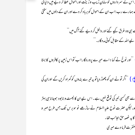
ے سرداروں کو سامانِ زیب و زینت اور اموال عطا کر دیے ہیں دنیا کی
اے ہمارے رب! اب ان کے اموال کو برباد کر دے اور ان کے دلوں میں سختی
سے ہی وہ غرق کیے گئے اور داخل کر دیے گئے آگ میں‘‘
 لیے اللہ کے مقابل کوئی مددگار۔‘‘
’’اور نوحؑ نے کہا: اے میرے پروردگار! اب ُتو اس زمین پر کافروں کا بستا
’’اگر تو نے ان کو چھوڑ دیاتو یہ تیرے بندوں کو گمراہ کریں گے اوران کی
ی کسی خیر کی توقع نہیں ہے۔ اس لیے ان کا نیست و نابود ہوجانا ہی بہتر
ی ہو۔لیکن حضرت نوح علیہ السلام نے ساڑھے نو سو برس تک جس طرح صبر و
ا یہ غصہ حق بجانب تھا۔
 مغفرت فرما دے میری