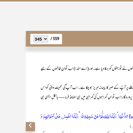
559 /
نہوں نے تو بہتوں کو بہکا دیا ہے۔اور (اے اللہ!) اب ُتوان ظالموں کے لیے
 آپؑ کے صبر کا پیمانہ لبریز ہو چکا ہے۔ اب آپ ؑکی حمیت دینی کو اس
ں کہ پروردگار! اب تو ان گمراہوں کی گمراہی میں ہی اضافہ فرما ---- بالکل ایسی ہی
یٰوۃِ الدُّنۡیَا ۙ رَبَّنَا لِیُضِلُّوۡا عَنۡ سَبِیۡلِکَ ۚ رَبَّنَا اطۡمِسۡ عَلٰۤی اَمۡوَالِہِمۡ وَ
)