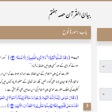
بیانُ القُرآن حصہ ہفتم
باب:
سُورۃُ نُوْح
{وَ قَدۡ اَضَلُّوۡا کَثِیۡرًا ۬ۚ وَ لَا تَزِدِ الظّٰلِمِیۡنَ اِلَّا ضَلٰلًا ﴿۲۴﴾}
’’اور ا
آیت ۲۴
سوائے گمراہی کے اور کسی چیز میں اضافہ نہ فرما!‘‘
حضرت نوح علیہ السلام کے ان الفاظ سے اندازہ ہوتا ہے کہ اس مرحلے پر
ناہنجار قوم کا ایمان لانا بھی گوارا نہیں‘بلکہ اللہ تعالیٰ کے حضور فریاد کناں ہی
کیفیت کی جھلک حضرت موسیٰ علیہ السلام کی اس دعا میں بھی نظر آتی ہے :
{وَ قَالَ مُوۡسٰی رَبَّنَاۤ اِنَّکَ اٰتَیۡتَ فِرۡعَوۡنَ وَ مَلَاَہٗ زِیۡنَۃً وَّ اَمۡوَالًا فِی الۡحَ
اشۡدُدۡ عَلٰی قُلُوۡبِہِمۡ فَلَا یُؤۡمِنُوۡا حَتّٰی یَرَوُا الۡعَذَابَ الۡاَلِیۡمَ ﴿۸۸﴾}
(یونس