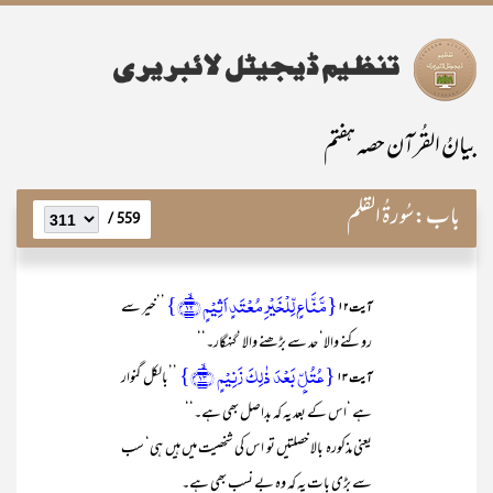
بیانُ القُرآن حصہ ہفتم
باب:
سُورۃُ القَلَم
559 /
{مَّنَّاعٍ لِّلۡخَیۡرِ مُعۡتَدٍ اَثِیۡمٍ ﴿ۙ۱۲﴾}
’’خیر سے
آیت ۱۲
روکنے والا‘ حد سے بڑھنے والا ‘گنہگار۔‘‘
{عُتُلٍّۭ بَعۡدَ ذٰلِکَ زَنِیۡمٍ ﴿ۙ۱۳﴾}
’’بالکل گنوار
آیت ۱۳
ہے ‘اس کے بعد یہ کہ بداصل بھی ہے۔‘‘
یعنی مذکورہ بالا خصلتیں تو اس کی شخصیت میں ہیں ہی‘ سب
سے بڑی بات یہ کہ وہ بے نسب بھی ہے۔