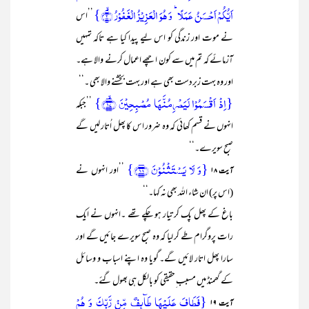
اَیُّکُمۡ اَحۡسَنُ عَمَلًا ؕ وَ ہُوَ الۡعَزِیۡزُ الۡغَفُوۡرُ ۙ﴿۲﴾}
’’اس
نے موت اور زندگی کو اس لیے پیدا کیا ہے تاکہ تمہیں
آزمائے کہ تم میں سے کون اچھے اعمال کرنے والا ہے۔
اور وہ بہت زبردست بھی ہے اور بہت بخشنے والا بھی ۔‘‘
{اِذۡ اَقۡسَمُوۡا لَیَصۡرِمُنَّہَا مُصۡبِحِیۡنَ ﴿ۙ۱۷﴾}
’’جبکہ
انہوں نے قسم کھائی کہ وہ ضرور اس کا پھل اُتار لیں گے
صبح سویرے۔‘‘
{وَ لَا یَسۡتَثۡنُوۡنَ ﴿۱۸﴾}
’’اور انہوں نے
آیت ۱۸
(اس پر) ان شاء اللہ بھی نہ کہا۔‘‘
باغ کے پھل پک کر تیار ہو چکے تھے ۔انہوں نے ایک
رات پروگرام طے کر لیا کہ وہ صبح سویرے جائیں گے اور
سارا پھل اتار لائیں گے۔ گویا وہ اپنے اسباب و وسائل
کے گھمنڈ میں مسبب ِحقیقی کو بالکل ہی بھول گئے۔
{فَطَافَ عَلَیۡہَا طَآئِفٌ مِّنۡ رَّبِّکَ وَ ہُمۡ
آیت ۱۹