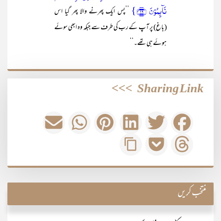
نَآئِمُوۡنَ ﴿۱۹﴾}
’’پس ایک پھرنے والا پھر گیا اس
(باغ) پر آپ کے رب کی طرف سے جبکہ وہ ابھی سوئے
ہوئے ہی تھے۔‘‘
>>>
Sharing Link
منتخب کریں