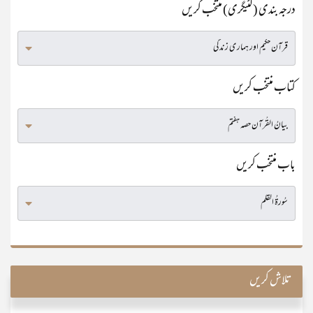
درجہ بندی (کٹیگری) منتخب کریں
کتاب منتخب کریں
باب منتخب کریں
تلاش کریں