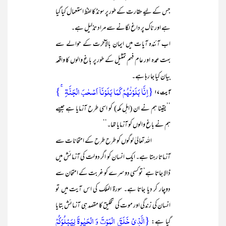
جس کے لیے حقارت کے طور پر سونڈ کا لفظ استعمال کیا گیا
ہے اور ناک پر داغ لگانے سے مراد تذلیل ہے۔
اب آئندہ آیات میں ایمان بالآخرت کے حوالے سے
بہت عمدہ اور عام فہم تمثیل کے طور پر باغ والوں کا واقعہ
بیان کیا جا رہا ہے۔
{اِنَّا بَلَوۡنٰہُمۡ کَمَا بَلَوۡنَاۤ اَصۡحٰبَ الۡجَنَّۃِ ۚ}
آیت ۱۷
’’یقینا ہم نے ان (اہل مکہ) کو اسی طرح آزمایا ہے جیسے
ہم نے باغ والوں کو آزمایا تھا۔‘‘
اللہ تعالیٰ لوگوں کو طرح طرح کے امتحانات سے
آزماتا رہتا ہے۔ ایک انسان کو اگر دولت کی آزمائش میں
ڈالا جاتا ہے‘ توکسی دوسرے کو غربت کے امتحان سے
دوچار کر دیا جاتا ہے۔ سورۃ الملک کی اس آیت میں تو
انسان کی زندگی اور موت کی تخلیق کا مقصد ہی آزمائش بتایا
{الَّذِیۡ خَلَقَ الۡمَوۡتَ وَ الۡحَیٰوۃَ لِیَبۡلُوَکُمۡ
گیا ہے: