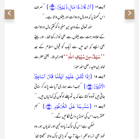
{اَنۡ کَانَ ذَا مَالٍ وَّ بَنِیۡنَ ﴿ؕ۱۴﴾}
’’صرف
آیت ۱۴
اس گھمنڈ پر کہ وہ مال و دولت اور بیٹوں والا ہے۔‘‘
اللہ تعالیٰ نے ولید بن مغیرہ کو کثیر مال و دولت
کے علاوہ بہت سے بیٹوں سے بھی نواز رکھا تھا۔ اور بیٹے
بھی ایسے کہ ان میں سے ایک کو قبولِ اسلام کے بعد
’’سَیْفٌ مِنْ سُیُوْفِ اللّٰہِ‘‘
کا مرتبہ ملا۔ یعنی حضرت
خالد بن ولید رضی اللہ عنہ!
{اِذَا تُتۡلٰی عَلَیۡہِ اٰیٰتُنَا قَالَ اَسَاطِیۡرُ
آیت ۱۵
الۡاَوَّلِیۡنَ ﴿۱۵﴾}
’’جب اسے ہماری آیات پڑھ کر سنائی
جاتی ہیں تو وہ کہتا ہے کہ یہ تو پہلے لوگوں کی کہانیاں ہیں۔‘‘
{سَنَسِمُہٗ عَلَی الۡخُرۡطُوۡمِ ﴿۱۶﴾}
’’ہم
آیت ۱۶
عنقریب اس کی سونڈ پر داغ لگائیں گے۔‘‘
ممکن ہے اس کی ناک زیادہ لمبی اور نمایاں ہو۔وہ
خود بھی ازراہِ تکبر اپنے آپ کو بڑی ناک والا سمجھتا تھا‘