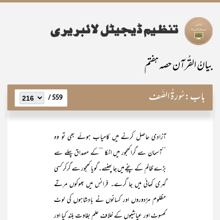
بیانُ القُرآن حصہ ہفتم
باب:
سُورۃُ الصَّف
559 /
آزادی حاصل کرنے میں کامیاب ہوئے بھی تو وہ
’’آسمان سے گراکھجور میں اٹکا ‘‘کے مصداق پہلے سے
بڑے ظالم کے پنجے میں جا پھنسے۔ گویا کھجور سے گرکر کسی
گہری کھائی میں جا گرے۔ فرانس میں بھوکوں مرتے
مظلوم مزدوروں اور کسانوں نے بادشاہوں کی لوٹ
کھسوٹ اور عیاشیوں کے خلاف علم بغاوت بلند کیا اور