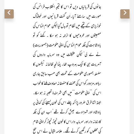
جانوں کی قربانیاں دیں تو اس کا نتیجہ انقلاب ِفرانس کی
صورت میں سامنے آیا۔اَن گنت قربانیوں اور خوفناک
خونریزی کے نتیجے میں نظام تو بدل گیا لیکن عوام الناس کی
مصیبتوں اور محرومیوں کا ازالہ نہ ہو سکا ۔ کہنے کو تو
بادشاہت کی جگہ عوام الناس کی اپنی حکومت (جمہوریت)
نے لے لی‘ لیکن حقیقت میں وہ سرمایہ داروں کی
آمریت ہی کا ایک بہروپ تھا۔ چنانچہ ظالمانہ ٹیکسوں کا
سلسلہ جمہوری حکومت کے تحت بھی حسب سابق جاری
رہااور مزدور کو اس کی محنت کا منصفانہ معاوضہ ملنے کا خواب
اس کی ’’اپنی حکومت‘‘ میں بھی شرمندۂ تعبیر نہ ہو سکا۔
البتہ اتنا فرق ضرور پڑا کہ پہلے اس کی خون پسینے کی کمائی پر
بادشاہ اور شہزادے عیش کرتے تھے‘ اب ان کی جگہ
کارخانہ دار اور سرمایہ دار اس کا خون نچوڑ نچوڑ کر اپنی شام
کی محفلوں کو رنگین کرنے لگے۔ علامہ اقبال نے اس تلخ