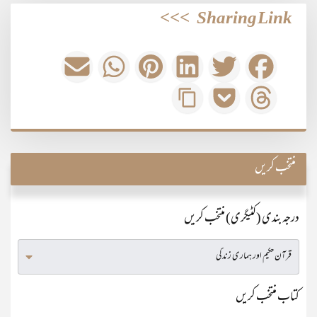
>>>
Sharing Link
منتخب کریں
درجہ بندی (کٹیگری) منتخب کریں
کتاب منتخب کریں