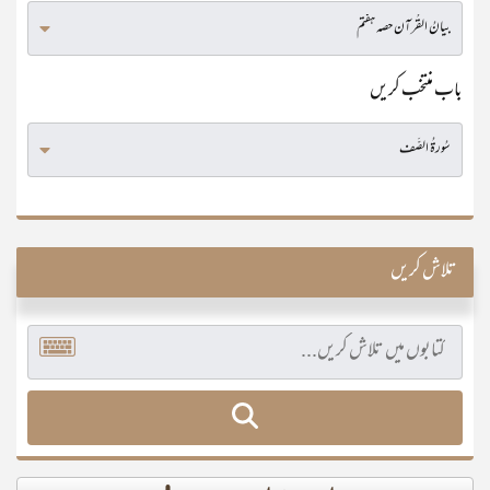
باب منتخب کریں
تلاش کریں