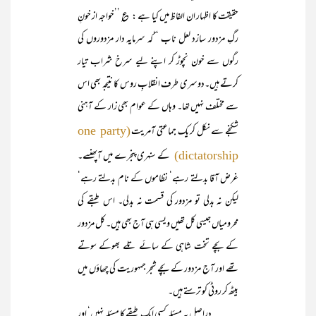
حقیقت کا اظہار ان الفاظ میں کیا ہے : ؏ ’’خواجہ از خونِ
رگِ مزدور سازد لعل ناب ‘‘کہ سرمایہ دار مزدوروں کی
رگوں سے خون نچوڑ کر اپنے لیے سرخ شراب تیار
کرتے ہیں۔دوسری طرف انقلابِ روس کا نتیجہ بھی اس
سے مختلف نہیں تھا۔ وہاں کے عوام بھی زار کے آہنی
شکنجے سے نکل کر یک جماعتی آمریت
(one party
کے سنہری پنجرے میں آپھنسے۔
dictatorship)
غرض آقا بدلتے رہے‘ نظاموں کے نام بدلتے رہے‘
لیکن نہ بدلی تو مزدور کی قسمت نہ بدلی۔ اس طبقے کی
محرومیاں جیسی کل تھیں ویسی ہی آج بھی ہیں۔ کل مزدور
کے بچے تخت شاہی کے سائے تلے بھوکے سوتے
تھے اور آج مزدور کے بچے شجر جمہوریت کی چھاؤں میں
بیٹھ کر روٹی کو ترستے ہیں۔
دراصل یہ مسئلہ کسی ایک طبقے کا مسئلہ نہیں‘ اور