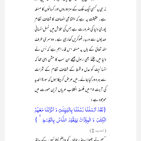
نہ ہی یہ کسی ایک ملک کے مزدوروں اور کسانوں کا مسئلہ
ہے۔ حقیقت یہ ہے کہ اجتماعی انصاف کا شفاف نظام
پوری دنیا کی ضرورت ہے جس کی تلاش میں نسل انسانی
صدیوں سے دربدر ٹھوکریں کھارہی ہے۔ دوسری طرف
اللہ تعالیٰ کے ہاں یہ مسئلہ اس قدر اہم ہے کہ اُس نے
دنیا میں جتنے بھی رسول بھیجے ان سب کا مشن یہی تھا کہ
انسانیت کو عدل و قسط کے شفاف نظام کے ثمرات
سے بہرہ ور کیا جائے۔ میں عرض کر چکا ہوں کہ سورۃ الحدید
کی آیت ۲۵ میں فلسفہ انقلاب عریاں ترین صورت میں
موجود ہے:
{لَقَدۡ اَرۡسَلۡنَا رُسُلَنَا بِالۡبَیِّنٰتِ وَ اَنۡزَلۡنَا مَعَہُمُ
الۡکِتٰبَ وَ الۡمِیۡزَانَ لِیَقُوۡمَ النَّاسُ بِالۡقِسۡطِ ۚ }
(الحدید:۲۵)
’’ہم نے بھیجا اپنے رسولوں کو واضح نشانیوں کے ساتھ