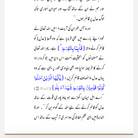
اور ہم نے ان کے ساتھ کتاب اور میزان اُتاری تاکہ
لوگ عدل پر قائم ہوں۔‘‘
سورۂ آل عمران کی آیت ۱۸ میں اللہ تعالیٰ نے
خود اپنے بارے میں بھی فرمایا ہے کہ وہ قسط (عدل) کو
{قَآئِمًۢا بِالۡقِسۡطِ ؕ}
قائم کرنے والا
ہے۔ پھر اللہ تعالیٰ
نے مسلمانوں کو بحیثیت اُمت اس دنیا میں جو کردار ادا
کرنے کا فریضہ سونپا وہ بھی بنیادی طور پر یہی ہے کہ وہ
{یٰۤاَیُّہَا الَّذِیۡنَ اٰمَنُوۡا
یہاں عدل و انصاف قائم کریں:
کُوۡنُوۡا قَوّٰمِیۡنَ بِالۡقِسۡطِ شُہَدَآءَ لِلّٰہِ}
(النسائ:۱۳۵)
’’اے اہل ایمان! کھڑے ہو جاؤ پوری قوت کے ساتھ
عدل کو قائم کرنے کے لیے اللہ کے گواہ بن کر‘‘ ۔ سورۃ
المائدۃ میں یہی حکم الفاظ کی دوسری ترتیب کے ساتھ اس