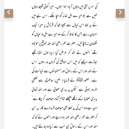
کی سرپرستی میں وہاں آباد ہوا ہوں۔ میرا کوئی قبیلہ وہاں
نہیں ہے جو میرے اہل خانہ کو بچا سکے۔ اس لیے میں
نے یہ خط اس خیال سے بھیجا تھا کہ قریش پر میرا ایک
احسان رہے جس کا لحاظ کر کے وہ میرے اہل و عیال کو
نقصان نہ پہنچائیں۔ حضرت عمر رضی اللہ عنہ موقع پر موجود
تھے‘ انہوں نے اٹھ کر عرض کیا :یارسول اللہؐ! مجھے
اجازت دیجیے کہ میں اس منافق کی گردن مار دوں‘ اس
نے اللہ اور اس کے رسولؐ اور مسلمانوں سے خیانت کی
ہے۔ حضورﷺ نے فرمایا: نہیں! حاطبؓ سے غلطی
ضرور ہوئی ہے ‘ لیکن یہ بدری صحابی ہے اور اللہ تعالیٰ
بدری صحابہؓ کے اگلے پچھلے تمام گناہ معاف کر چکا ہے‘
امید ہے وہ اس کی یہ خطا بھی معاف فرما دے گا۔ یہ سن
کر حضرت عمر رضی اللہ عنہ رو دیے اور انہوں نے کہا کہ
اللہ اور اس کے رسولؐ ہی سب سے زیادہ جانتے ہیں۔