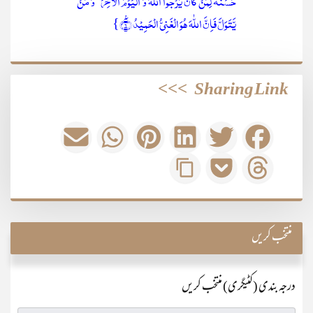
حَسَنَۃٌ لِّمَنۡ کَانَ یَرۡجُوا اللّٰہَ وَ الۡیَوۡمَ الۡاٰخِرَ ؕ وَ مَنۡ
یَّتَوَلَّ فَاِنَّ اللّٰہَ ہُوَ الۡغَنِیُّ الۡحَمِیۡدُ ٪﴿۶﴾}
>>>
Sharing Link
منتخب کریں
درجہ بندی (کٹیگری) منتخب کریں