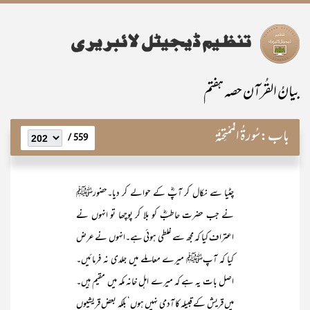
بیانُ القُرآن حصہ ہفتم
باب:
سُورۃُ المُمْتحِنَۃ
559 /
چٹیا سے نکال کر آپؓ کے حوالے کر دیا۔حضورﷺ
نے جب حضرت حاطبؓ کو بلا کر پوچھا تو انہوں نے
اعتراف کیا کہ مجھ سے غلطی ہوئی ہے۔انہوں نے عرض
کیا کہ آپﷺ میرے معاملے میں جلدی نہ فرمائیں۔
اصل بات یہ ہے کہ میرے اہل خانہ مکہ میں مقیم ہیں۔
میں قریش کے قبیلہ کا آدمی نہیں ہوں‘ بلکہ بعض قریشیوں