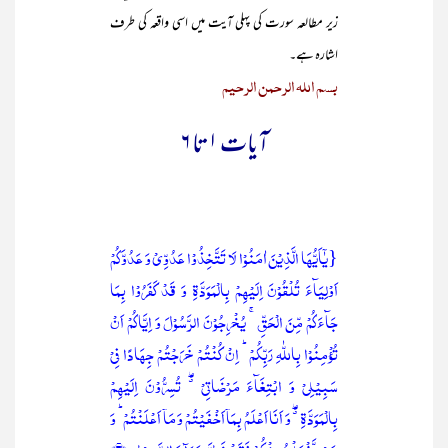
زیر مطالعہ سورت کی پہلی آیت میں اسی واقعہ کی طرف
اشارہ ہے۔
بسم اللہ الرحمن الرحیم
آیات ۱ تا ۶
{یٰۤاَیُّہَا الَّذِیۡنَ اٰمَنُوۡا لَا تَتَّخِذُوۡا عَدُوِّیۡ وَ عَدُوَّکُمۡ
اَوۡلِیَآءَ تُلۡقُوۡنَ اِلَیۡہِمۡ بِالۡمَوَدَّۃِ وَ قَدۡ کَفَرُوۡا بِمَا
جَآءَکُمۡ مِّنَ الۡحَقِّ ۚ یُخۡرِجُوۡنَ الرَّسُوۡلَ وَ اِیَّاکُمۡ اَنۡ
تُؤۡمِنُوۡا بِاللّٰہِ رَبِّکُمۡ ؕ اِنۡ کُنۡتُمۡ خَرَجۡتُمۡ جِہَادًا فِیۡ
سَبِیۡلِیۡ وَ ابۡتِغَآءَ مَرۡضَاتِیۡ ٭ۖ تُسِرُّوۡنَ اِلَیۡہِمۡ
بِالۡمَوَدَّۃِ ٭ۖ وَ اَنَا اَعۡلَمُ بِمَاۤ اَخۡفَیۡتُمۡ وَ مَاۤ اَعۡلَنۡتُمۡ ؕ وَ