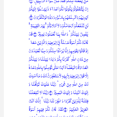
مَنۡ یَّفۡعَلۡہُ مِنۡکُمۡ فَقَدۡ ضَلَّ سَوَآءَ السَّبِیۡلِ ﴿۱﴾
اِنۡ یَّثۡقَفُوۡکُمۡ یَکُوۡنُوۡا لَکُمۡ اَعۡدَآءً وَّ یَبۡسُطُوۡۤا اِلَیۡکُمۡ
اَیۡدِیَہُمۡ وَ اَلۡسِنَتَہُمۡ بِالسُّوۡٓءِ وَ وَدُّوۡا لَوۡ تَکۡفُرُوۡنَ ؕ﴿۲﴾
لَنۡ تَنۡفَعَکُمۡ اَرۡحَامُکُمۡ وَ لَاۤ اَوۡلَادُکُمۡ ۚۛ یَوۡمَ الۡقِیٰمَۃِ ۚۛ
یَفۡصِلُ بَیۡنَکُمۡ ؕ وَ اللّٰہُ بِمَا تَعۡمَلُوۡنَ بَصِیۡرٌ ﴿۳﴾قَدۡ
کَانَتۡ لَکُمۡ اُسۡوَۃٌ حَسَنَۃٌ فِیۡۤ اِبۡرٰہِیۡمَ وَ الَّذِیۡنَ مَعَہٗ ۚ
اِذۡ قَالُوۡا لِقَوۡمِہِمۡ اِنَّا بُرَءٰٓؤُا مِنۡکُمۡ وَ مِمَّا تَعۡبُدُوۡنَ
مِنۡ دُوۡنِ اللّٰہِ ۫ کَفَرۡنَا بِکُمۡ وَ بَدَا بَیۡنَنَا وَ بَیۡنَکُمُ
الۡعَدَاوَۃُ وَ الۡبَغۡضَآءُ اَبَدًا حَتّٰی تُؤۡمِنُوۡا بِاللّٰہِ وَحۡدَہٗۤ
اِلَّا قَوۡلَ اِبۡرٰہِیۡمَ لِاَبِیۡہِ لَاَسۡتَغۡفِرَنَّ لَکَ وَ مَاۤ اَمۡلِکُ
لَکَ مِنَ اللّٰہِ مِنۡ شَیۡءٍ ؕ رَبَّنَا عَلَیۡکَ تَوَکَّلۡنَا وَ
اِلَیۡکَ اَنَبۡنَا وَ اِلَیۡکَ الۡمَصِیۡرُ ﴿۴﴾رَبَّنَا لَا تَجۡعَلۡنَا
فِتۡنَۃً لِّلَّذِیۡنَ کَفَرُوۡا وَ اغۡفِرۡ لَنَا رَبَّنَا ۚ اِنَّکَ اَنۡتَ
الۡعَزِیۡزُ الۡحَکِیۡمُ ﴿۵﴾لَقَدۡ کَانَ لَکُمۡ فِیۡہِمۡ اُسۡوَۃٌ