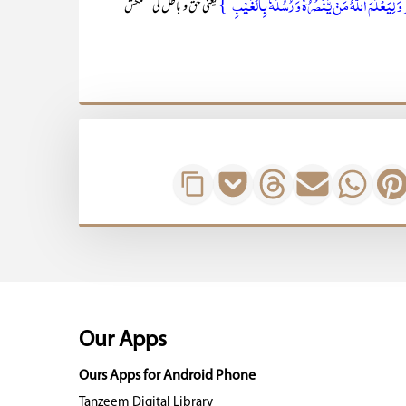
َ لِیَعۡلَمَ اللّٰہُ مَنۡ یَّنۡصُرُہٗ وَ رُسُلَہٗ بِالۡغَیۡبِ ؕ}
یعنی حق و باطل کی کشمکش
Our Apps
Ours Apps for Android Phone
Tanzeem Digital Library