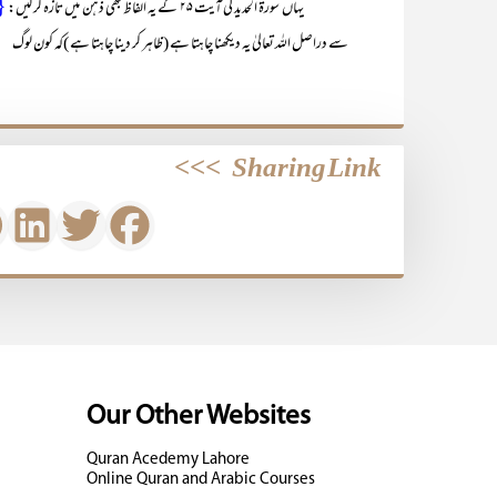
{و
یہاں سورۃ الحدید کی آیت ۲۵ کے یہ الفاظ بھی ذہن میں تازہ کر لیں:
سے دراصل اللہ تعالیٰ یہ دیکھنا چاہتا ہے (ظاہر کر دینا چاہتا ہے )کہ کون لوگ
>>>
Sharing Link
Our Other Websites
Quran Acedemy Lahore
Online Quran and Arabic Courses