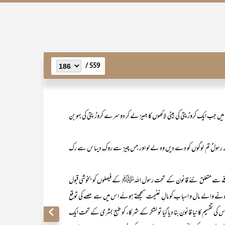
559 /
جب ایک کروڑ پتی کی بیٹی لاکھوں کا جہیز لے کر دوسرے کروڑ پتی کی بہو بن
کچھ رسولؐ تم لوگوں کو دے دیں وہ لے لو اور جس چیز سے روک دیںاس سے رک
 سے متعلق نئے قانون کے تحت رسول اللہﷺ کے فیصلوں کو بخوشی قبول
نے والے مال و اسباب کو مالِ غنیمت سمجھتے ہوئے اس میں سے حصے کی توقع
تقسیم کا نیا قانون بنا دیا گیا تو لشکر کے شرکاء کو طبع بشری کے تحت ایک