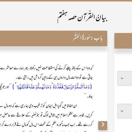
بیانُ القُرآن حصہ ہفتم
باب:
سُورۃُ الْحَشْر
کہ وہ اس کے ہاتھ پیلے کرنے کی استطاعت نہیں رکھتا۔ پھر ہمارے معاشرے میں 
جاتی ہے تو دولت مال داروں ہی کے مابین گردش میں رہتی ہے۔
{وَ مَاۤ اٰتٰىکُمُ الرَّسُوۡلُ فَخُذُوۡہُ ٭ وَ مَا نَہٰىکُمۡ عَنۡہُ فَانۡتَہُوۡا ۚ }
’’اور جو 
جاؤ۔‘‘
ان الفاظ میں گویا اہل ایمان کو ترغیب دی جا رہی ہے کہ وہ مالِ فے
کریں۔ ظاہر ہے لشکر اسلام میں شامل لوگ تو بنونضیر کے علاقے سے حاصل ہو
کر رہے تھے۔ اب جب مذکورہ حکم کے تحت اس مال کو مالِ فے قرار دے کر اس کی 