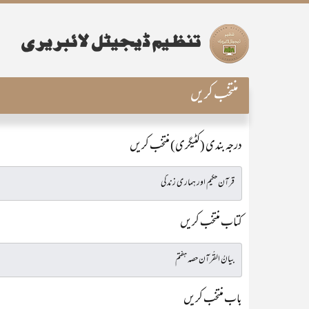
منتخب کریں
درجہ بندی (کٹیگری) منتخب کریں
کتاب منتخب کریں
باب منتخب کریں