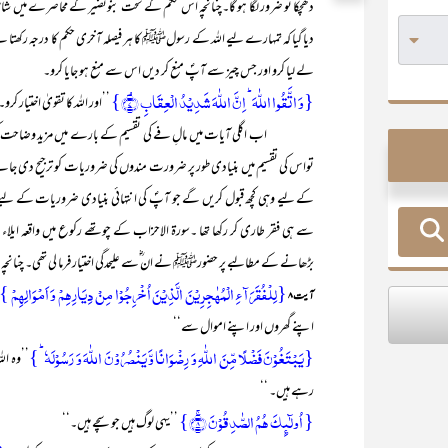
دھچکا تو ضرور لگا ہو گا۔چنانچہ اس حکم کے تحت بنونضیر کے محاصرے میں شامل ا
دیا گیا کہ تمہارے لیے اللہ کے رسولﷺ کا ہر فیصلہ آخری حکم کا درجہ رکھتا
لے لیا کرو اور جس چیز سے آپؐ منع کر دیں اس سے منع ہو جایا کرو۔
{وَ اتَّقُوا اللّٰہَ ؕ اِنَّ اللّٰہَ شَدِیۡدُ الۡعِقَابِ ۘ﴿۷﴾}
’’اور اللہ کا تقویٰ اختیار
اب اگلی آیات میں مالِ فے کی تقسیم کے بارے میں مزید وضاحت کی جا 
تواس کی تقسیم میں بنیادی طور پر ضرورت مندوں کی ضروریات کو ترجیح دی 
کے لیے وہی کچھ قبول کریں گے جو آپؐ کی انتہائی بنیادی ضروریات کے ل
سے ہی فقر طاری کر رکھا تھا ۔سورۃ الاحزاب کے چوتھے رکوع میں واقعہ ایل
بڑھانے کے مطالبے پر حضورﷺ نے ان ؓسے علیحدگی اختیار فرما لی تھی۔ چنانچہ م
{لِلۡفُقَرَآءِ الۡمُہٰجِرِیۡنَ الَّذِیۡنَ اُخۡرِجُوۡا مِنۡ دِیَارِہِمۡ وَ اَمۡوَالِہِمۡ }
آیت ۸
اپنے گھروں اور اپنے اموال سے‘‘
{یَبۡتَغُوۡنَ فَضۡلًا مِّنَ اللّٰہِ وَ رِضۡوَانًا وَّ یَنۡصُرُوۡنَ اللّٰہَ وَ رَسُوۡلَہٗ ؕ}
’’وہ ال
رہے ہیں۔ ‘‘
{ اُولٰٓئِکَ ہُمُ الصّٰدِقُوۡنَ ۚ﴿۸﴾}
’’یہی لوگ ہیں جو سچے ہیں۔‘‘