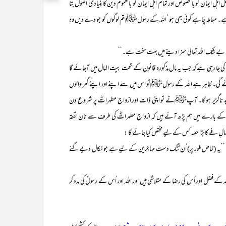
ہل ایمان کو بالخصوص اور تمام اہل ایمان کو بالعموم دین کا بنیادی اصول بتا
 ہے۔ معاملہ چاہے کوئی بھی ہو ‘اللہ کے رسولﷺ تم لوگوں کو جو دے دیں وہ
 کرو۔بے شک اللہ تعالیٰ سزا دینے میں بہت سخت ہے۔‘‘
رہی ہے کہ جب یہ مال مذکورہ قانون کے تحت بیت المال میں آجائے گا
جائے گی۔ ظاہر ہے اللہ کے رسولﷺتو اس میں سے اپنے اور اپنے گھر والوں
یے ناگزیر ہو گا۔ آپﷺنے تو اپنی ذات اور ازواجِ مطہراتؓ پر شروع دن
اء کے بارے میں ہم پڑھ آئے ہیں کہ ازواجِ مطہراتؓ کی طرف سے نان نفقہ
الِ فے کا بڑا حصہ کس کے لیے مختص کیا جائے گا :
’’یہ (خاص طور پر) اُن تنگ دست مہاجرین کے لیے ہے جو نکال دیے گئے
لہ کے فضل اور اُس کی رضا کے متلاشی ہیں اور اللہ اور اُس کے رسولؐ کی مدد کر