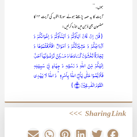
ہوں۔‘‘
آیت کا یہ حصہ پڑھتے ہوئے سورۃ التوبہ کی آیت ۲۴ کا
مضمون بھی ذہن میں تازہ کر لیں:
{قُلۡ اِنۡ کَانَ اٰبَآؤُکُمۡ وَ اَبۡنَآؤُکُمۡ وَ اِخۡوَانُکُمۡ وَ
اَزۡوَاجُکُمۡ وَ عَشِیۡرَتُکُمۡ وَ اَمۡوَالُۨ اقۡتَرَفۡتُمُوۡہَا وَ
تِجَارَۃٌ تَخۡشَوۡنَ کَسَادَہَا وَ مَسٰکِنُ تَرۡضَوۡنَہَاۤ اَحَبَّ
اِلَیۡکُمۡ مِّنَ اللّٰہِ وَ رَسُوۡلِہٖ وَ جِہَادٍ فِیۡ سَبِیۡلِہٖ
فَتَرَبَّصُوۡا حَتّٰی یَاۡتِیَ اللّٰہُ بِاَمۡرِہٖ ؕ وَ اللّٰہُ لَا یَہۡدِی
الۡقَوۡمَ الۡفٰسِقِیۡنَ ﴿٪۲۴﴾}
>>>
Sharing Link