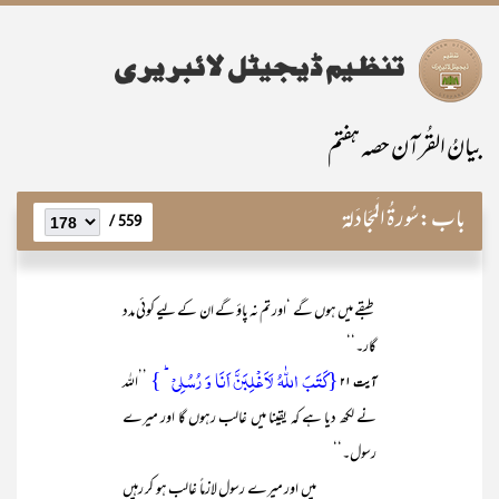
بیانُ القُرآن حصہ ہفتم
باب:
سُورۃُ الْمُجَادَلۃ
559 /
طبقے میں ہوں گے ‘اور تم نہ پاؤ گے ان کے لیے کوئی مدد
گار۔‘‘
{کَتَبَ اللّٰہُ لَاَغۡلِبَنَّ اَنَا وَ رُسُلِیۡ ؕ }
’’اللہ
آیت ۲۱
نے لکھ دیا ہے کہ یقینا میں غالب رہوں گا اور میرے
رسول۔‘‘
میں اور میرے رسول لازماً غالب ہو کر رہیں