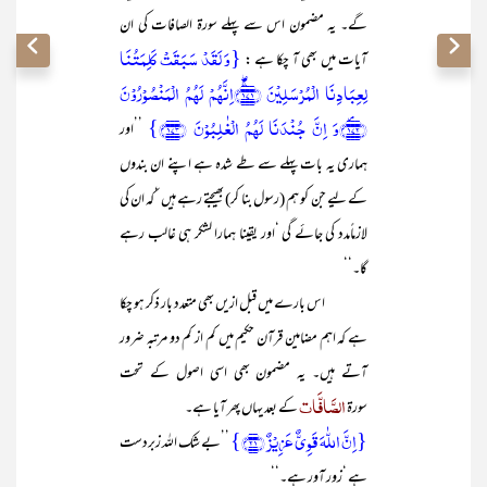
گے۔ یہ مضمون اس سے پہلے سورۃ الصافات کی ان
{وَ لَقَدۡ سَبَقَتۡ کَلِمَتُنَا
آیات میں بھی آ چکا ہے :
لِعِبَادِنَا الۡمُرۡسَلِیۡنَ ﴿۱۷۱﴾ۚۖاِنَّہُمۡ لَہُمُ الۡمَنۡصُوۡرُوۡنَ
﴿۱۷۲﴾۪وَ اِنَّ جُنۡدَنَا لَہُمُ الۡغٰلِبُوۡنَ ﴿۱۷۳﴾}
’’اور
ہماری یہ بات پہلے سے طے شدہ ہے اپنے ان بندوں
کے لیے جن کو ہم (رسول بنا کر) بھیجتے رہے ہیں ‘کہ ان کی
لازماًمدد کی جائے گی ‘اور یقینا ہمارا لشکر ہی غالب رہے
گا۔‘‘
اس بارے میں قبل ازیں بھی متعدد بار ذکر ہو چکا
ہے کہ اہم مضامین قرآن حکیم میں کم از کم دو مرتبہ ضرور
آتے ہیں۔ یہ مضمون بھی اسی اصول کے تحت
الصَّافَّات
سورۃ
کے بعد یہاں پھر آیا ہے۔
{اِنَّ اللّٰہَ قَوِیٌّ عَزِیۡزٌ ﴿۲۱﴾}
’’بے شک اللہ زبردست
ہے ‘زور آور ہے۔‘‘