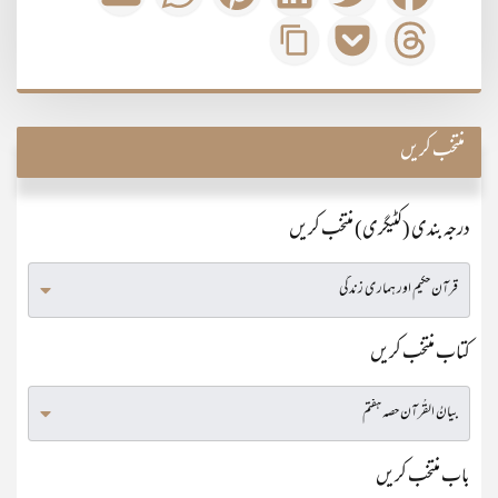
منتخب کریں
درجہ بندی (کٹیگری) منتخب کریں
کتاب منتخب کریں
باب منتخب کریں