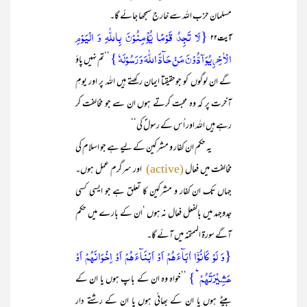
مسلمان حزب اللہ سے خارج سمجھا جائے گا۔
{لَا تَجِدُ قَوۡمًا یُّؤۡمِنُوۡنَ بِاللّٰہِ وَ الۡیَوۡمِ
آیت۲۲
الۡاٰخِرِ یُوَآدُّوۡنَ مَنۡ حَآدَّ اللّٰہَ وَ رَسُوۡلَہٗ }
’’تم نہیں پاؤ
گے ان لوگوں کو جوحقیقتاً ایمان رکھتے ہیں اللہ پر اور یومِ
آخرت پر کہ وہ محبت کرتے ہوں ان سے جو مخالفت کر
رہے ہیں اللہ اور اُس کے رسولؐ کی‘‘
یہ حکم ان کفار و مشرکین کے لیے ہے جو اسلام کی
مخالفت میں فعال
اور سرگرم عمل ہوں۔
(active)
جہاں تک ان کفار و مشرکین کا تعلق ہے جو ایسی کسی
جدوجہد میں بالفعل فعال نہ ہوں ‘ان کے بارے میں حکم
آگے سورۃ الممتحنہ میں آئے گا۔
{وَ لَوۡ کَانُوۡۤا اٰبَآءَہُمۡ اَوۡ اَبۡنَآءَہُمۡ اَوۡ اِخۡوَانَہُمۡ اَوۡ
عَشِیۡرَتَہُمۡ ؕ}
’’خواہ وہ ان کے باپ ہوں یا ان کے
بیٹے ہوں یا ان کے بھائی ہوں یا ان کے رشتے دار