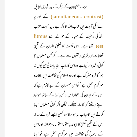
حزب الشیطان کے ذکر کے بعد فوری تقابل
کے طور پر
(simultaneous contrast)
اب اگلی آیت میں حزب اللہ کا ذکر ہے۔ یہ آیت حزب
اللہ کی رکنیت کے معیار کے حوالے سے
litmus
بھی ہے۔ اس ٹیسٹ کا تعلق انسان کے قلبی
test
تعلقات اور قریبی رشتوں سے ہے۔ اگر کسی مسلمان کا
کوئی رشتہ دار‘ چاہے وہ اس کا باپ‘ بیٹا یا بھائی ہی کیوں نہ
ہو‘ کافر و مشرک ہے اور وہ اسلام کی مخالفت میں باقاعدہ
سرگرمِ عمل ہے‘ تو اس مسلمان کے لیے لازم ہے کہ
اس کے ایمان کی تلوار اس دشمن ِخدا کے ساتھ موجود
اپنے رشتے کو کاٹ پھینکے۔ لیکن اگر کوئی مسلمان ایسا
کرنے میں کامیاب نہ ہو سکا اور کسی ایسے فرد کے ساتھ
اس کے قلبی تعلق کا پیوند بدستور استوار رہا جو اللہ اور اس
کے رسولؐ کی مخالفت میں سرگرم عمل ہے تو ایسا