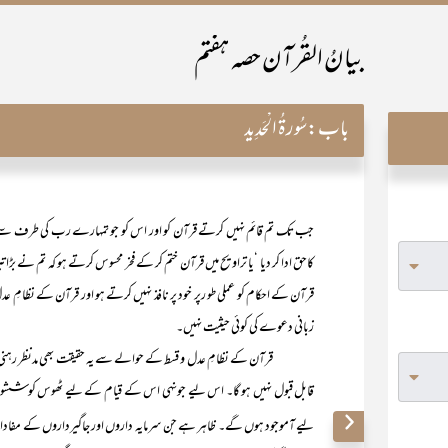
بیانُ القُرآن حصہ ہفتم
باب:
سُورۃُ الْحَدِید
جب تک تم قائم نہیں کرتے قرآن کو اور اس کو جو تمہارے رب کی طرف سے ناز
کاحق ادا کر دیا ‘یا تراویح میں قرآن ختم کر کے فخر محسوس کرتے ہو کہ تم نے بڑا
قرآن کے احکام کو عملی طو رپر خود پر نافذ نہیں کرتے ہو اور قرآن کے نظامِ 
زبانی دعوے کی کوئی حیثیت نہیں۔
قرآن کے نظامِ عدل و قسط کے حوالے سے یہ حقیقت بھی مدنظر رہنی چاہ
قابل قبول نہیں ہو گا۔ اس لیے جونہی اس کے قیام کے لیے ٹھوس کوششوں 
لیے آموجود ہوں گے۔ ظاہر ہے جن سرمایہ داروں اور جاگیرداروں کے مفا