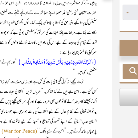
چاہیں گے کہ معاشرے میں عدل و انصاف کا دور دورہ ہو۔ اگرچہ اس حوالے سے 
حضرت عثمان غنی رضی اللہ عنہما اپنے معاشرے کے اونچے طبقے سے تعلق رک
سٹیٹس کی پروا کیے بغیر حق کی آواز پر بلاتاخیر لبیک کہا۔ لیکن مجموعی طور پر
رکاوٹ بنتا ہے۔مراعات یافتہ طبقات کی سرتوڑ کوشش ہوتی ہے کہ موجودہ نظام ک
قسط کے قیام کی جدوجہد کے لیے اس کی راہ میں رکاوٹ ڈالنے والوں کو راس
سرکوبی کا نسخہ بتایا جا رہا ہے :
{وَ اَنۡزَلۡنَا الۡحَدِیۡدَ فِیۡہِ بَاۡسٌ شَدِیۡدٌ وَّ مَنَافِعُ لِلنَّاسِ }
’’اور ہم نے ل
منفعتیں بھی ہیں۔‘‘
نوٹ کیجیے! نہ کوئی لگی لپٹی بات کی گئی ہے اور نہ ہی معذرت خواہانہ اسلوب
کہی گئی ہے۔ اسی لیے میں نے کہا تھا کہ یہ ’’عریاں ترین‘‘ انقلابی عبارت ہ
اکھاڑپھینکنے کا مرحلہ آئے گا تو خون بھی ضرور بہے گا اور کچھ سر بھی کچلنے پڑیں
یہ تو اللہ تعالیٰ کے نظامِ عدل کے لیے انقلاب کی بات ہو رہی ہے جو ساری کا
انسان عدلِ انسانی کے اپنے تصور کی ترویج و تنفیذ کے لیے طاقت کا بے دری
پابندیاں عائد کرتے ہیں۔’’امن کے لیے جنگ‘‘
ک
(War for Peace)