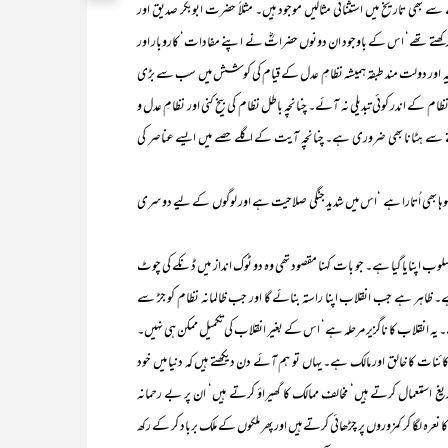
بھی تاریخ میں استثنائی مثالیں موجود ہیں۔ مثلاً حضرت ابوبکر صدیق اور
ھتے تھے‘ اس کے باوجود ان دونوں حضراتؓ نے اپنے مفادات‘ کاروبار اور
 اشرافیہ اور دولت مند طبقہ ہمیشہ نظامِ عدل کے قیام کی کوشش میں سب سے بڑی
ے اندر کوئی تبدیلی نہ آئے۔ چنانچہ باطل نظام کی بیخ کنی اور نظامِ عدل و
تے سے ہٹانا بھی ضروری ہے۔ چنانچہ آیت کے اگلے حصے میں ایسے عناصر کی
وہا بھی اُتارا ہے ‘اس میں شدید جنگی صلاحیت ہے اور لوگوں کے لیے دوسری
 اپنایا گیا ہے۔ جو بات کہنا مقصود تھی وہ دو ٹوک انداز میں ڈنکے کی چوٹ
ے۔ ظاہر ہے جب انقلاب اپنا راستہ بنائے گا اور جب ظالمانہ نظام کو جڑ سے
 گے۔ یہ انقلاب کا ناگزیر مرحلہ ہے‘ اس کے بغیر انقلاب کی تکمیل ممکن ہی نہیں۔
ئنات کا خالق اور مالک ہے۔ یہاں تو ہم آئے دن دیکھتے ہیں کہ دنیا میں خود
غ استعمال کرتے ہیں‘ مخالف ممالک کا گھیراؤ کرتے ہیں‘ ان پر بے رحمانہ
ا نعرہ لگا کر کمزوروں پر چڑھائی کرتے ہیں اور پھر ملکوں کے ملک برباد کر کے رکھ