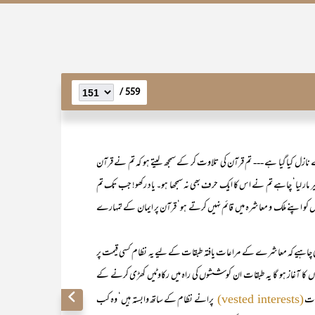
559 /
ل کیا گیا ہے --- تم قرآن کی تلاوت کر کے سمجھ لیتے ہو کہ تم نے قرآن
 تیر مار لیا‘ چاہے تم نے اس کا ایک حرف بھی نہ سمجھا ہو۔ یاد رکھو! جب تک تم
عدل کو اپنے ملک و معاشرہ میں قائم نہیں کرتے ہو‘ قرآن پر ایمان کے تمہارے
یے کہ معاشرے کے مراعات یافتہ طبقات کے لیے یہ نظام کسی قیمت پر
کا آغاز ہو گا یہ طبقات ان کوششوں کی راہ میں رکاوٹیں کھڑی کرنے کے
دات
پرانے نظام کے ساتھ وابستہ ہیں‘ وہ کب
(vested interests)