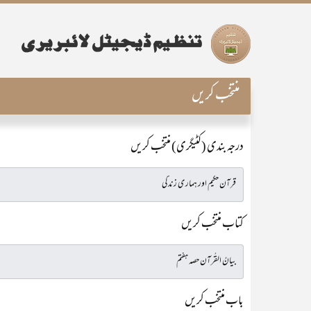
منتخب کریں
درجہ بندی (کٹیگری) منتخب کریں
کتاب منتخب کریں
باب منتخب کریں