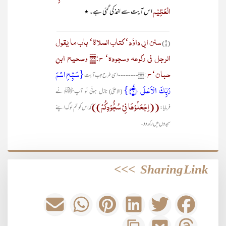
الْعَظِیْم
اس آیت سے اخذ کی گئی ہے۔ ٭
____________________________
سنن ابی داوٗد‘ کتاب الصلاۃ‘ باب ما یقول
(۱)
الرجل فی رکوعہ وسجودہ‘ ح:۸۶۹ وصحیح ابن
حبان‘ ح
{سَبِّحِ اسۡمَ
: ۱۸۹۸--------
اسی طرح جب آیت
رَبِّکَ الۡاَعۡلَی ۙ﴿۱﴾}
(الاعلیٰ)
نازل ہوئی تو آپﷺ نے
((اِجْعَلُوْھَا فِیْ سُجُُوْدِکُمْ))
فرمایا:
کہ اس کو تم لوگ اپنے
سجدوں میں رکھ دو۔
>>>
Sharing Link