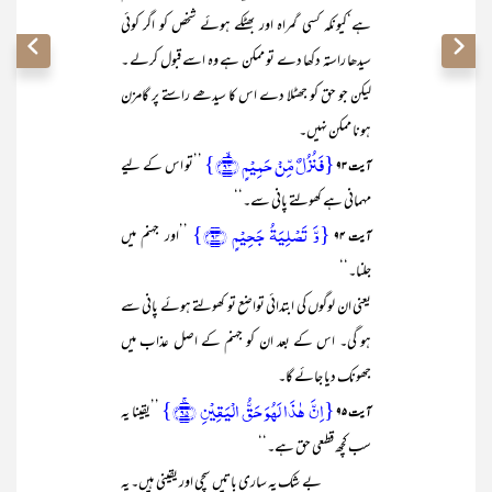
ہے‘کیونکہ کسی گمراہ اور بھٹکے ہوئے شخص کو اگر کوئی
سیدھا راستہ دکھا دے تو ممکن ہے وہ اسے قبول کرلے ۔
لیکن جو حق کو جھٹلا دے اس کا سیدھے راستے پر گامزن
ہونا ممکن نہیں۔
{فَنُزُلٌ مِّنۡ حَمِیۡمٍ ﴿ۙ۹۳﴾}
’’تو اس کے لیے
آیت ۹۳
مہمانی ہے کھولتے پانی سے۔‘‘
{وَّ تَصۡلِیَۃُ جَحِیۡمٍ ﴿۹۴﴾}
’’اور جہنم میں
آیت ۹۴
جلنا۔‘‘
یعنی ان لوگوں کی ابتدائی تواضع تو کھولتے ہوئے پانی سے
ہو گی۔ اس کے بعد ان کو جہنم کے اصل عذاب میں
جھونک دیا جائے گا۔
{اِنَّ ہٰذَا لَہُوَ حَقُّ الۡیَقِیۡنِ ﴿ۚ۹۵﴾}
’’یقینا یہ
آیت ۹۵
سب کچھ قطعی حق ہے۔‘‘
بے شک یہ ساری باتیں سچی اور یقینی ہیں۔ یہ