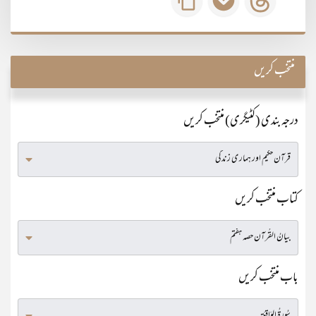
منتخب کریں
درجہ بندی (کٹیگری) منتخب کریں
کتاب منتخب کریں
باب منتخب کریں