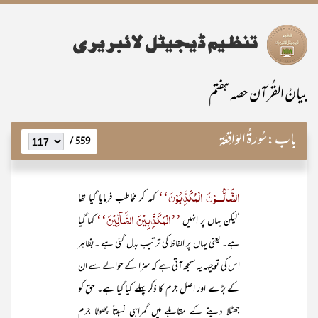
بیانُ القُرآن حصہ ہفتم
باب:
سُورۃُ الوَاقِعَۃ
559 /
الضَّآلُّـــوْنَ الْمُکَذِّبُوْنَ‘‘
کہہ کر مخاطب فرمایا گیا تھا
’’الْمُکَذِّبِیْنَ الضَّآلِّیْنَ‘‘
‘لیکن یہاں پر انہیں
کہا گیا
ہے۔ یعنی یہاں پر الفاظ کی ترتیب بدل گئی ہے ۔بظاہر
اس کی توجیہہ یہ سمجھ آتی ہے کہ سزا کے حوالے سے ان
کے بڑے اور اصل جرم کا ذکر پہلے کیا گیا ہے۔ حق کو
جھٹلا دینے کے مقابلے میں گمراہی نسبتاً چھوٹا جرم