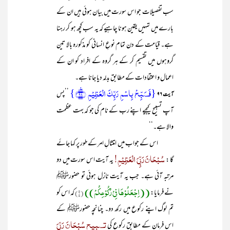
سب تفصیلات جو اس سورت میں بیان ہوئی ہیں ان کے
بارے میں تمہیں یقین ہونا چاہیے کہ یہ سب کچھ ہو کر رہنا
ہے۔ قیامت کے دن تمام نوعِ انسانی کو مذکورہ بالا تین
گروہوں میں تقسیم کر کے ہر گروہ کے افراد کو ان کے
اعمال و اعتقادات کے مطابق بدلہ دیا جانا ہے۔
{فَسَبِّحۡ بِاسۡمِ رَبِّکَ الۡعَظِیۡمِ ﴿٪۹۶﴾}
’’پس
آیت ۹۶
آپ تسبیح کیجیے اپنے رب کے نام کی جو کہ بہت عظمت
والا ہے۔‘‘
اس کے جواب میں امتثالِ امر کے طور پر کہا جائے
سُبْحَانَ رَبِّیَ الْعَظِیْمِ!
گا :
یہ آیت اس سورت میں دو
مرتبہ آئی ہے۔ جب یہ آیت نازل ہوئی تو حضورﷺ
((اِجْعَلُوْھَا فِیْ رُکُوْعِکُمْ))
نے فرمایا:
(۱)
کہ اس کو
تم لوگ اپنے رکوع میں رکھ دو۔ چنانچہ حضورﷺ کے
تسبیح سُبْحَانَ رَبِّیَ
اس فرمان کے مطابق رکوع کی