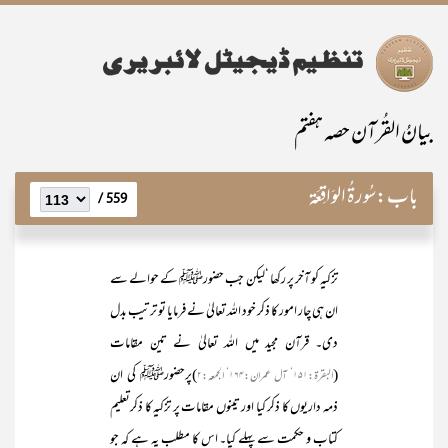
بیانُ القُرآن حصہ ہفتم
باب:
سُورۃُ الوَاقِعَۃ
559 /
تزکیہ کو آخر پر رکھا ‘لیکن جب حضورﷺ کے حوالے سے
ان ہی چار امور کا ذکر خود اللہ تعالیٰ نے فرمایا تو ترتیب بدل
دی۔ قرآن مجید میں اللہ تعالیٰ نے تین مقامات
(
)پرحضورﷺ کی ان
البقرۃ:۱۵۱‘ آل عمران:۱۶۴‘ الجمعہ:۲
ذمہ داریوں کا ذکر کیا اور تینوں مقامات پر تزکیہ کا ذکرتعلیم
کتاب و حکمت سے پہلے کیا۔ اس کا مطلب یہ ہے کہ جو