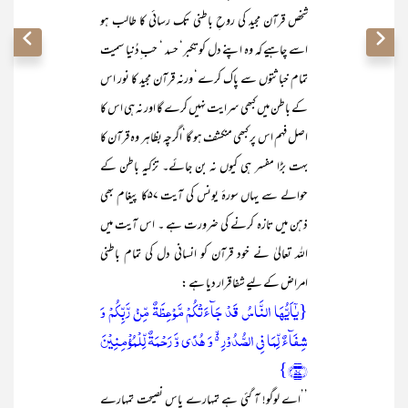
شخص قرآن مجید کی روحِ باطنی تک رسائی کا طالب ہو
اسے چاہیے کہ وہ اپنے دل کو تکبر‘ حسد ‘ حب ِدُنیا سمیت
تمام خباثتوں سے پاک کرے‘ ورنہ قرآن مجید کا نور اس
کے باطن میں کبھی سرایت نہیں کرے گا اور نہ ہی اس کا
اصل فہم اس پر کبھی منکشف ہو گا‘اگرچہ بظاہر وہ قرآن کا
بہت بڑا مفسر ہی کیوں نہ بن جائے۔ تزکیہ باطن کے
حوالے سے یہاں سورۂ یونس کی آیت ۵۷کا پیغام بھی
ذہن میں تازہ کرنے کی ضرورت ہے ۔ اس آیت میں
اللہ تعالیٰ نے خود قرآن کو انسانی دل کی تمام باطنی
امراض کے لیے شفا قرار دیا ہے :
{یٰۤاَیُّہَا النَّاسُ قَدۡ جَآءَتۡکُمۡ مَّوۡعِظَۃٌ مِّنۡ رَّبِّکُمۡ وَ
شِفَآءٌ لِّمَا فِی الصُّدُوۡرِ ۬ۙ وَ ہُدًی وَّ رَحۡمَۃٌ لِّلۡمُؤۡمِنِیۡنَ
﴿۵۷﴾}
’’اے لوگو! آ گئی ہے تمہارے پاس نصیحت تمہارے