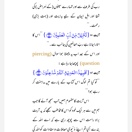
رب کی طرف سے اور تمہارے سینوں (کے اَمراض ) کی
شفا اور اہل ایمان کے لیے ہدایت اور (بہت بڑی)
رحمت۔‘‘
{تَنۡزِیۡلٌ مِّنۡ رَّبِّ الۡعٰلَمِیۡنَ ﴿۸۰﴾}
’’اس کا
آیت ۸۰
اتارا جانا ہے ربّ العالمین کی جانب سے۔‘‘
اور اس کے بعد اب یہ چبھتا ہوا سوال
(piercing
پوچھا جا رہا ہے :
question)
{اَفَبِہٰذَا الۡحَدِیۡثِ اَنۡتُمۡ مُّدۡہِنُوۡنَ ﴿ۙ۸۱﴾}
آیت ۸۱
’’تو کیا تم لوگ اس کتاب کے بارے میں مداہنت کر
رہے ہو؟‘‘
اس آیت کا مفہوم ہمیں تب سمجھ آئے گا جب
ہم میں سے ہر ایک خود کو اس کا مخاطب سمجھے کہ یہ آیت
براہِ راست اس سے پوچھ رہی ہے کہ اے اللہ کے
بندے !کیا تم اپنے دُنیوی معاملات و مفادات کو اللہ کی