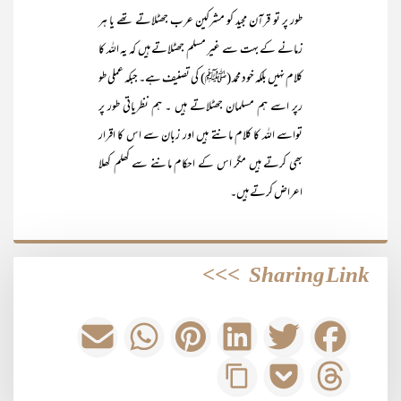
طور پر تو قرآن مجید کو مشرکین عرب جھٹلاتے تھے یا ہر
زمانے کے بہت سے غیر مسلم جھٹلاتے ہیں کہ یہ اللہ کا
کلام نہیں بلکہ خود محمد (ﷺ) کی تصنیف ہے۔ جبکہ عملی طو
رپر اسے ہم مسلمان جھٹلاتے ہیں ۔ ہم نظریاتی طور پر
تواسے اللہ کا کلام مانتے ہیں اور زبان سے اس کا اقرار
بھی کرتے ہیں مگر اس کے احکام ماننے سے کھلم کھلا
اعراض کرتے ہیں۔
>>>
Sharing Link