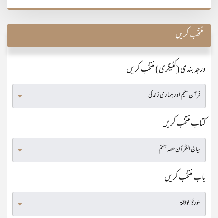
منتخب کریں
درجہ بندی (کٹیگری) منتخب کریں
کتاب منتخب کریں
باب منتخب کریں