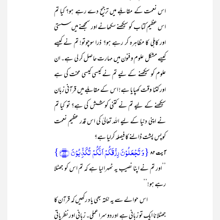
اس نعمت کے مقابلے میں ترجیح دے رہے ہو؟ کیا تم
اس عظیم کتاب کو سیکھنے سکھانے اور سمجھنے میں سستی
اور کاہلی کا مظاہرہ کر رہے ہو؟ ذرا سوچوتو! تم نے کیسے
کیسے مشکل علوم و فنون میں مہارت حاصل کر لی ہے۔ ان
علوم کو سیکھنے کے لیے تم نے کیسی کیسی محنت کی ہے
اور کتنا وقت کھپایا ہے! اس کے مقابلے میں قرآنی زبان
سیکھنے کے لیے تم نے کتنی کوشش کی ہے؟ تو کیا تم
نے اپنی دنیا کے لیے اللہ تعالیٰ کی اس قدر عظیم نعمت
کوپس پشت ڈالنے کا فیصلہ کرلیا ہے؟
{وَ تَجۡعَلُوۡنَ رِزۡقَکُمۡ اَنَّکُمۡ تُکَذِّبُوۡنَ ﴿۸۲﴾}
آیت ۸۲
’’اور تم نے اپنا نصیب یہ ٹھہرا لیا ہے کہ تم اس کو جھٹلا
رہے ہو!‘‘
اس حوالے سے یہ نکتہ بھی یاد رکھیں کہ قرآن کا
جھٹلانا ایک تو زبانی ہے اوردوسرا عملی۔ زبانی اور نظریاتی