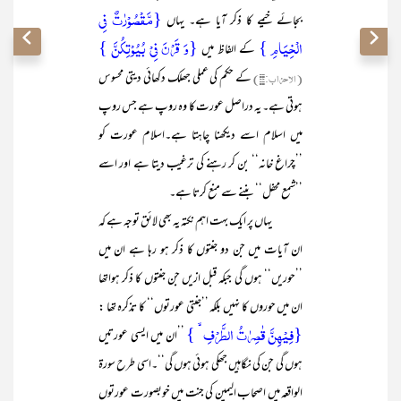
{مَّقۡصُوۡرٰتٌ فِی
بجائے خیمے کا ذکر آیا ہے۔ یہاں
الۡخِیَامِ }
{وَ قَرۡنَ فِیۡ بُیُوۡتِکُنَّ }
کے الفاظ میں
(الاحزاب:۳۳)
کے حکم کی عملی جھلک دکھائی دیتی محسوس
ہوتی ہے۔ یہ دراصل عورت کا وہ روپ ہے جس روپ
میں اسلام اسے دیکھنا چاہتا ہے۔اسلام عورت کو
’’چراغ خانہ‘‘ بن کر رہنے کی ترغیب دیتا ہے اور اسے
’’شمع محفل‘‘ بننے سے منع کرتا ہے۔
یہاں پر ایک بہت اہم نکتہ یہ بھی لائق توجہ ہے کہ
ان آیات میں جن دو جنتوں کا ذکر ہو رہا ہے ان میں
’’حوریں‘‘ ہوں گی جبکہ قبل ازیں جن جنتوں کا ذکر ہواتھا
ان میں حوروں کا نہیں بلکہ ’’جنتی عورتوں‘‘ کا تذکرہ تھا :
{فِیۡہِنَّ قٰصِرٰتُ الطَّرۡفِ ۙ }
’’ان میں ایسی عورتیں
ہوں گی جن کی نگاہیں جھکی ہوئی ہوں گی‘‘۔اسی طرح سورۃ
الواقعہ میں اصحاب الیمین کی جنت میں خوبصورت عورتوں