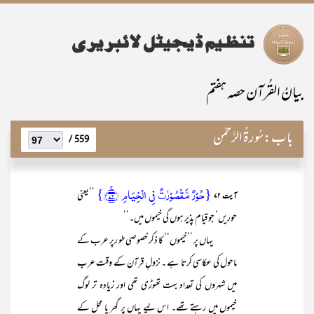
بیانُ القُرآن حصہ ہفتم
باب:
سُورۃُ الرَّحمٰن
559 /
{حُوۡرٌ مَّقۡصُوۡرٰتٌ فِی الۡخِیَامِ ﴿ۚ۷۲﴾}
’’یعنی
آیت ۷۲
حوریں‘ جو قیام پذیر ہوں گی خیموں میں۔‘‘
یہاں پر ’’خیموں‘‘ کا ذکر خصوصی طو رپر عرب کے
ماحول کی عکاسی کرتا ہے ۔ نزولِ قرآن کے وقت عرب
میں شہروں کی تعداد بہت تھوڑی تھی اور زیادہ تر لوگ
خیموں میں رہتے تھے۔ اس لیے یہاں پر گھر یا محل کے