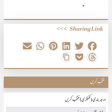
٭
>>>
Sharing Link
منتخب کریں
درجہ بندی (کٹیگری) منتخب کریں