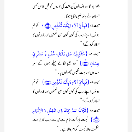
چھوا ہو گا اور انسانوں کی جنت کی حوروں کو قبل ازاں کسی
انسان نے ہاتھ نہیں لگایا ہوگا۔
{فَبِاَیِّ اٰلَآءِ رَبِّکُمَا تُکَذِّبٰنِ ﴿ۚ۷۵﴾}
’’تو تم
آیت ۷۵
دونوں اپنے رب کی کون کون سی نعمتوں اور قدرتوں کا
انکار کرو گے؟‘‘
{مُتَّکِـِٕیۡنَ عَلٰی رَفۡرَفٍ خُضۡرٍ وَّ عَبۡقَرِیٍّ
آیت ۷۶
حِسَانٍ ﴿ۚ۷۶﴾}
’’وہ تکیے لگائے بیٹھے ہوں گے سبز
مسندوں اور بہت نفیس بچھونوں پر۔‘‘
{فَبِاَیِّ اٰلَآءِ رَبِّکُمَا تُکَذِّبٰنِ ﴿۷۷﴾}
’’تو تم
آیت ۷۷
دونوں اپنے رب کی کون کون سی نعمتوں اور قدرتوں کا
انکار کرو گے؟‘‘
{تَبٰرَکَ اسۡمُ رَبِّکَ ذِی الۡجَلٰلِ وَ الۡاِکۡرَامِ
آیت ۷۸
﴿٪۷۸﴾}
’’بہت بابرکت نام ہے تیرے رب کا جو بہت
عظمت والا‘ بہت اکرام والا ہے۔‘‘