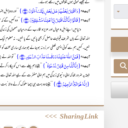
گے جیسے موتی ہوں غلافوں میں رکھے ہوئے۔‘‘
{وَ اَقۡبَلَ بَعۡضُہُمۡ عَلٰی بَعۡضٍ یَّتَسَآءَلُوۡنَ ﴿۲۵﴾}
’’اور وہ (اہل 
آیت ۲۵
{قَالُوۡۤا اِنَّا کُنَّا قَبۡلُ فِیۡۤ اَہۡلِنَا مُشۡفِقِیۡنَ ﴿۲۶﴾}
’’وہ کہیں گے کہ 
آیت۲۶
دنیا میں اپنے اہل و عیال اور عزیز و اقارب کے درمیان معمول کی زندگی بسر
اللہ تعالیٰ کے ہاں شرفِ قبولیت حاصل کر بھی پائیں گے یا نہیں۔ نہ معلوم نی
نہیں۔ کہیں ہم سے کوئی ایسی غلطی سرزد نہ ہو جائے جو ہماری ساری محنت کو ب
{فَمَنَّ اللّٰہُ عَلَیۡنَا وَ وَقٰىنَا عَذَابَ السَّمُوۡمِ ﴿۲۷﴾}
’’تو اللہ نے بڑ
آیت ۲۷
{اِنَّا کُنَّا مِنۡ قَبۡلُ نَدۡعُوۡہُ ؕ }
’’یقیناہم پہلے سے اس کو پکارا کرتے
آیت ۲۸
البتہ یہ ضرور تھا کہ اپنی دنیوی زندگی میں ہم اپنی مغفرت کے لیے اللہ تعالیٰ
{اِنَّہٗ ہُوَ الۡبَرُّ الرَّحِیۡمُ ﴿٪۲۸﴾}
’’یقینا وہ بہت ہی اچھا سلوک کرنے والا‘ بہت 
>>>
Sharing Link