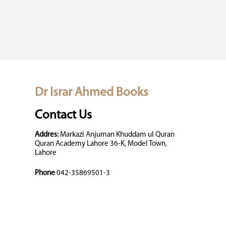
Dr Israr Ahmed Books
Contact Us
Addres:
Markazi Anjuman Khuddam ul Quran
Quran Academy Lahore 36-K, Model Town,
Lahore
Phone
042-35869501-3