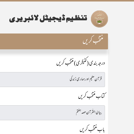
منتخب کریں
درجہ بندی (کٹیگری) منتخب کریں
کتاب منتخب کریں
باب منتخب کریں