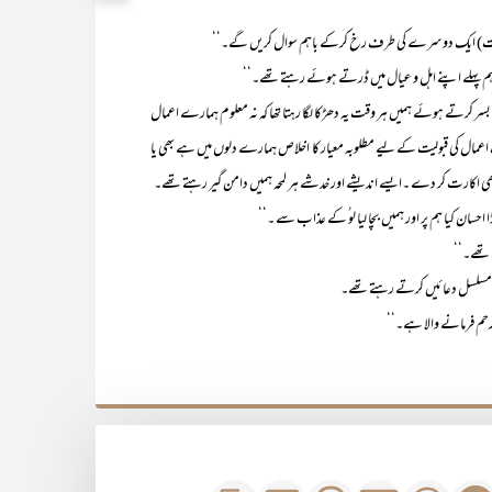
جنت) ایک دوسرے کی طرف رخ کرکے باہم سوال کریں گے۔‘‘
ہم پہلے اپنے اہل و عیال میں ڈرتے ہوئے رہتے تھے۔‘‘
 کرتے ہوئے ہمیں ہر وقت یہ دھڑکا لگا رہتا تھا کہ نہ معلوم ہمارے اعمال
ک اعمال کی قبولیت کے لیے مطلوبہ معیار کا اخلاص ہمارے دلوں میں ہے بھی یا
ھی اکارت کر دے ۔ایسے اندیشے اور خدشے ہر لمحہ ہمیں دامن گیر رہتے تھے۔
ا احسان کیا ہم پر اور ہمیں بچا لیا لو ُکے عذاب سے ۔‘‘
 تھے۔‘‘
 سے مسلسل دعائیں کرتے رہتے تھے۔
رحم فرمانے والا ہے۔‘‘