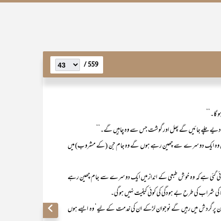
559 /
 گا۔‘‘
ں دیے چلے جائیں گے پھل اور گوشت جس سے وہ چاہیں گے۔‘‘
 وہ ایک دوسرے سے چھین رہے ہوں گے وہ جام جن (کے مشروب) میں
ئی گئی ہے کہ وہ خوش طبعی کے انداز میں ایک دوسرے سے جام چھین رہے
 کی شراب کی طرح بے ہودگی کی کوئی کیفیت نہیں ہو گی۔
ان پر گردش میں رہیں گے نوجوان لڑکے ان کی خدمت کے لیے‘ وہ ایسے ہوں