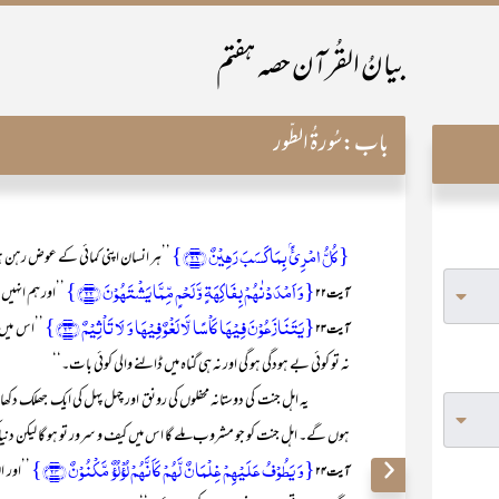
بیانُ القُرآن حصہ ہفتم
باب:
سُورۃُ الطُّور
{کُلُّ امۡرِیًٔۢ بِمَا کَسَبَ رَہِیۡنٌ ﴿۲۱﴾}
’’ہر انسان اپنی کمائی کے عوض رہن ہو
{وَ اَمۡدَدۡنٰہُمۡ بِفَاکِہَۃٍ وَّ لَحۡمٍ مِّمَّا یَشۡتَہُوۡنَ ﴿۲۲﴾}
’’اور ہم انہی
آیت۲۲
{یَتَنَازَعُوۡنَ فِیۡہَا کَاۡسًا لَّا لَغۡوٌ فِیۡہَا وَ لَا تَاۡثِیۡمٌ ﴿۲۳﴾}
’’اس میں
آیت۲۳
نہ تو کوئی بے ہودگی ہو گی اور نہ ہی گناہ میں ڈالنے والی کوئی بات۔‘‘
یہ اہل جنت کی دوستانہ محفلوں کی رونق اور چہل پہل کی ایک جھلک دکھا
ہوں گے۔ اہل جنت کو جو مشروب ملے گا اس میں کیف و سرور تو ہو گا لیکن دنیا
{وَ یَطُوۡفُ عَلَیۡہِمۡ غِلۡمَانٌ لَّہُمۡ کَاَنَّہُمۡ لُؤۡلُؤٌ مَّکۡنُوۡنٌ ﴿۲۴﴾}
’’اور 
آیت ۲۴