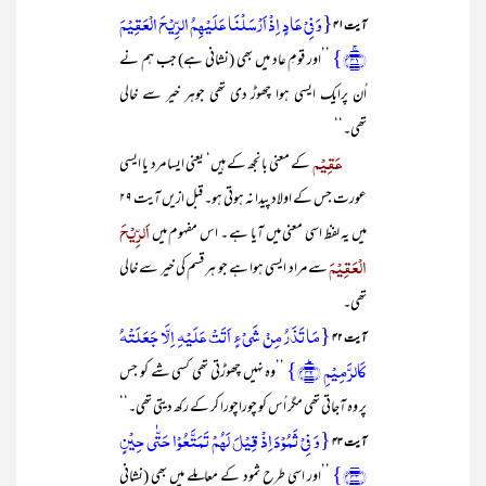
{وَ فِیۡ عَادٍ اِذۡ اَرۡسَلۡنَا عَلَیۡہِمُ الرِّیۡحَ الۡعَقِیۡمَ
آیت ۴۱
﴿ۚ۴۱﴾}
’’اور قومِ عاد میں بھی (نشانی ہے) جب ہم نے
اُن پرایک ایسی ہوا چھوڑ دی تھی جوہر خیر سے خالی
تھی۔‘‘
عَقِیْم
کے معنی بانجھ کے ہیں‘ یعنی ایسا مرد یا ایسی
عورت جس کے اولاد پیدا نہ ہوتی ہو۔ قبل ازیں آیت ۲۹
اَلرِّیْحَ
میں یہ لفظ اسی معنی میں آیا ہے ۔ اس مفہوم میں
الْعَقِیْمَ
سے مراد ایسی ہوا ہے جو ہر قسم کی خیر سے خالی
تھی۔
{مَا تَذَرُ مِنۡ شَیۡءٍ اَتَتۡ عَلَیۡہِ اِلَّا جَعَلَتۡہُ
آیت ۴۲
کَالرَّمِیۡمِ ﴿ؕ۴۲﴾}
’’وہ نہیں چھوڑتی تھی کسی شے کو جس
پر وہ آجاتی تھی مگر اُس کو چوراچورا کر کے رکھ دیتی تھی۔‘‘
{وَ فِیۡ ثَمُوۡدَ اِذۡ قِیۡلَ لَہُمۡ تَمَتَّعُوۡا حَتّٰی حِیۡنٍ
آیت ۴۳
﴿۴۳﴾}
’’اور اسی طرح ثمود کے معاملے میں بھی (نشانی