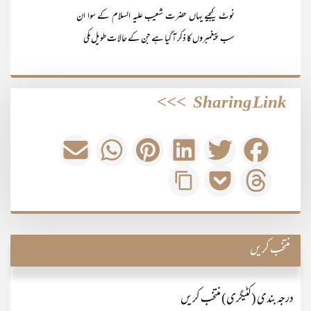
نوٹ کیجیے یہاں حضرت شعیب علیہ السلام کے سوا ان
سب پیغمبروں کا ذکر آ گیا ہے جن کے حالات طویل مکی
>>>
Sharing Link
منتخب کریں
درجہ بندی (کٹیگری) منتخب کریں