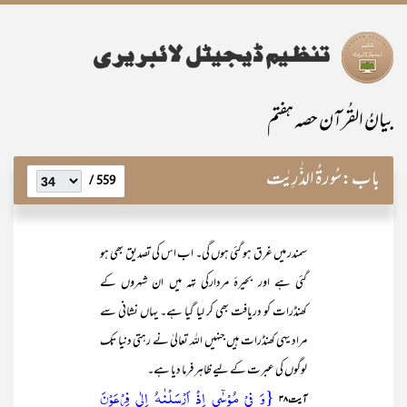
بیانُ القُرآن حصہ ہفتم
باب:
سُورۃُ الذّٰرِیٰت
559 /
سمندر میں غرق ہو گئی ہوں گی۔ اب اس کی تصدیق بھی ہو
گئی ہے اور بحیرۂ مردارکی تہہ میں ان شہروں کے
کھنڈرات کو دریافت بھی کر لیا گیا ہے۔ یہاں نشانی سے
مراد یہی کھنڈرات ہیں جنہیں اللہ تعالیٰ نے رہتی دنیا تک
لوگوں کی عبرت کے لیے ظاہر فرما دیا ہے۔
{وَ فِیۡ مُوۡسٰۤی اِذۡ اَرۡسَلۡنٰہُ اِلٰی فِرۡعَوۡنَ
آیت۳۸