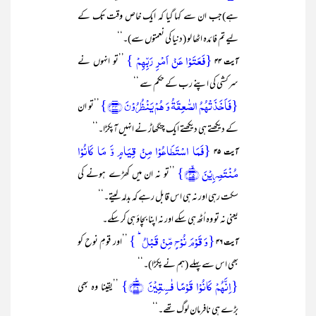
ہے)جب ان سے کہا گیا کہ ایک خاص وقت تک کے
لیے تم فائدہ اٹھا لو (دنیا کی نعمتوں سے)۔‘‘
{فَعَتَوۡا عَنۡ اَمۡرِ رَبِّہِمۡ }
’’تو انہوں نے
آیت ۴۴
سرکشی کی اپنے رب کے حکم سے ‘‘
{فَاَخَذَتۡہُمُ الصّٰعِقَۃُ وَ ہُمۡ یَنۡظُرُوۡنَ ﴿۴۴﴾}
’’تو ان
کے دیکھتے ہی دیکھتے ایک چنگھاڑ نے انہیں آپکڑا۔‘‘
{فَمَا اسۡتَطَاعُوۡا مِنۡ قِیَامٍ وَّ مَا کَانُوۡا
آیت ۴۵
مُنۡتَصِرِیۡنَ ﴿ۙ۴۵﴾}
’’تو نہ ان میں کھڑے ہونے کی
سکت رہی اور نہ ہی اس قابل رہے کہ بدلہ لیتے۔‘‘
یعنی نہ تو وہ اُٹھ ہی سکے اور نہ اپنا بچاؤ ہی کر سکے۔
{وَ قَوۡمَ نُوۡحٍ مِّنۡ قَبۡلُ ؕ }
’’اور قومِ نوح کو
آیت ۴۶
بھی اس سے پہلے (ہم نے پکڑا)۔‘‘
{اِنَّہُمۡ کَانُوۡا قَوۡمًا فٰسِقِیۡنَ ﴿٪۴۶﴾}
’’یقینا وہ بھی
بڑے ہی نافرمان لوگ تھے۔‘‘