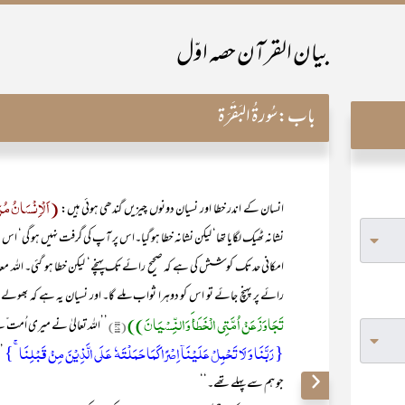
بیان القرآن حصہ اوّل
باب:
سُورۃُ البَقَرَۃ
(اَلْاِنْسَانُ مُرَ
انسان کے اندر خطا اور نسیان دونوں چیزیں گندھی ہوئی ہیں:
نشانہ ٹھیک لگایا تھا‘ لیکن نشانہ خطا ہو گیا۔اس پر آپ کی گرفت نہیں ہو گی‘ اس
امکانی حد تک کوشش کی ہے کہ صحیح رائے تک پہنچے‘ لیکن خطا ہو گئی۔ اللہ معاف
رائے پر پہنچ جائے تو اس کو دوہرا ثواب ملے گا۔ اور نسیان یہ ہے کہ بھ
تَجَاوَزَ عَنْ اُمَّتِی الْخَطَأَ وَالنِّسْیَانَ))
(۳۷)
’’اللہ تعالیٰ نے میری اُمت ّ
{ رَبَّنَا وَ لَا تَحۡمِلۡ عَلَیۡنَاۤ اِصۡرًا کَمَا حَمَلۡتَہٗ عَلَی الَّذِیۡنَ مِنۡ قَبۡلِنَا ۚ}
’
جو ہم سے پہلے تھے۔‘‘