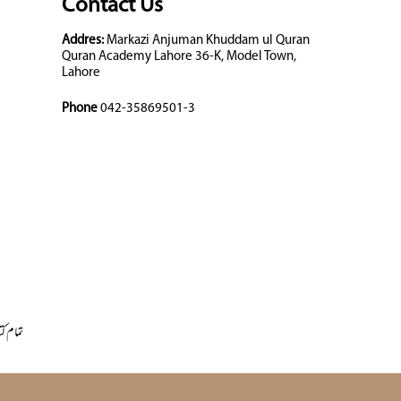
Contact Us
Addres:
Markazi Anjuman Khuddam ul Quran
Quran Academy Lahore 36-K, Model Town,
Lahore
Phone
042-35869501-3
تمام کت