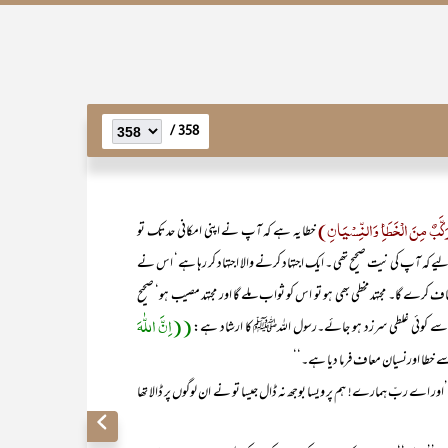
358 /
کَّبٌ مِنَ الْخَطَأِ وَالنِّسْیَانِ)
خطا یہ ہے کہ آپ نے اپنی امکانی حد تک تو
 لیے کہ آپ کی نیت صحیح تھی ۔ ایک اجتہاد کرنے والا اجتہاد کر رہا ہے‘ اس نے
 کرے گا۔ مجتہد مخطی بھی ہو تو اس کو ثواب ملے گا اور مجتہد مصیب ہو‘ صحیح
((اِنَّ اللّٰہَ
ولے سے کوئی غلطی سرزد ہو جائے۔رسول اللہﷺ کا ارشاد ہے:
سے خطا اورنسیان معاف فرما دیا ہے۔‘‘
’اور اے ربّ ہمارے! ہم پر ویسا بوجھ نہ ڈال جیسا تو نے ان لوگوں پر ڈالا تھا