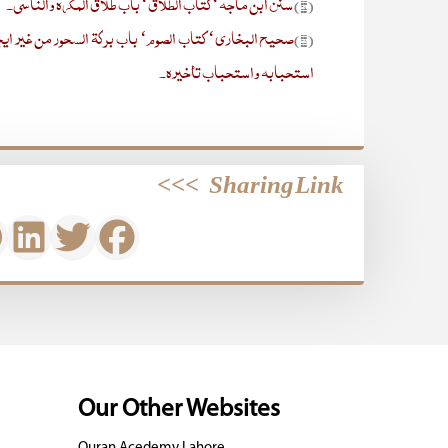
سنن ابن ماجہ‘ کتاب الطلاق‘ باب طلاق المکرہ والناسی۔
(۳۷)
صحیح البخاری‘ کتاب الصوم‘ باب برکۃ السحور من غیر ا
(۳۸)
استحبابہ واستحباب تأخیرہ۔
>>>
Sharing Link
Our Other Websites