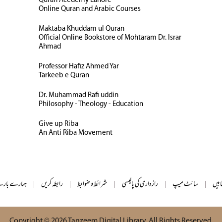
Quran Acedemy Lahore
Online Quran and Arabic Courses
Maktaba Khuddam ul Quran
Official Online Bookstore of Mohtaram Dr. Israr
Ahmad
Professor Hafiz Ahmed Yar
Tarkeeb e Quran
Dr. Muhammad Rafi uddin
Philosophy - Theology - Education
Give up Riba
An Anti Riba Movement
ابیں
|
سائٹ میپ
|
رازداری کی پالیسی
|
شرائط و ضوابط
|
رابطہ کریں
|
ہمارے بارے
Copyright © 2026
Tanzeem Digital Library
. All Rights Reserved.