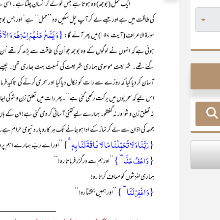
ایک حمل (بوجھ) وہ ہوتا ہے جس کو لے کر انسان چلتا ہے۔ اسی سے ’’حمال
کی طاقت میں ہے اور جسے لے کر آپ چل سکیں وہ ’’حمل‘‘ ہے‘ اور جس بوجھ کو 
{وَ یَضَعُ عَنۡہُمۡ اِصۡرَہُمۡ وَ الۡاَغ
سورۃ الاعراف (آیت ۱۵۷) میں پھر آئے گا:
ہوئی ہے کہ انہوں نے لوگوں کے وہ بوجھ جو اُن کی طاقت سے بڑھ کر تھے‘
گئے تھے۔ شریعت موسوی ہماری شریعت کی نسبت بہت بھاری تھی۔ جیسے ان 
آسان کر دیا گیا کہ روزے سے رات کو نکال دیا گیا اور سحری کرنے کی تاکید فرمائ
اس لیے کہ سحریوں میں برکت رکھی گئی ہے‘‘۔پھر رات میں تعلق زن و شو کی اجا
نہ تعلق زن و شو اور نہ گفتگو۔ ہمارے لیے کتنی آسانی کر دی گئی ہے! ان کے ہاں
جمعہ کی اذان سے لے کر نماز کے ادا ہو جانے تک ہر کاروبارِ دنیوی حرام ہے۔
{ رَبَّنَا وَ لَا تُحَمِّلۡنَا مَا لَا طَاقَۃَ لَنَا بِہٖ ۚ}
’’اور اے ربّ ہمارے! ہم پر وہ ب
{ وَ اعۡفُ عَنَّا ٝ }
’’اورہم سے درگزر فرماتا رہ!‘‘
ہماری لغزشوں کو معاف کرتا رہ!
{وَ اغۡفِرۡ لَنَا ٝ }
’’اور ہمیں بخشتا رہ!‘‘
_______________