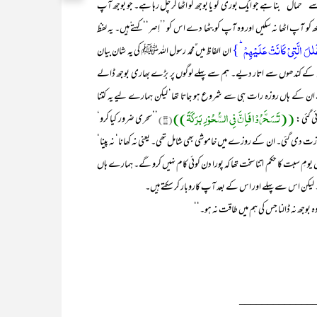
‘‘ بنا ہے جو ایک بوری کو یا بوجھ کو اٹھا کر چل رہا ہے۔ جو بوجھ آپ
آپ اٹھا نہ سکیں اور وہ آپ کو بٹھا دے اس کو ’’اِصر‘‘ کہتے ْہیں۔ یہ لفظ
ۡلٰلَ الَّتِیۡ کَانَتۡ عَلَیۡہِمۡ ؕ}
ان الفاظ میں ٌمحمد رسول اللہﷺ کی یہ شان بیان
ان کے کندھوں سے اتار دیے۔ ہم سے پہلے لوگوں پر بڑے بھاری بوجھ ڈالے
کے ہاں روزہ رات ہی سے شروع ہو جاتا تھا‘ لیکن ہمارے لیے یہ کتنا
((تَسَحَّرُوْا فَاِنَّ فِی السُّحُوْرِ بَرَکَۃً))
ی گئی :
(۳۸)
’’سحری ضرور کیا کرو‘
زت دی گئی۔ ان کے روزے میں خاموشی بھی شامل تھی۔ یعنی نہ کھانا‘ نہ پینا‘
 یومِ سبت کا حکم اتنا سخت تھا کہ پورا دن کوئی کام نہیں کرو گے۔ ہمارے ہاں
 لیکن اس سے پہلے اور اس کے بعد آپ کاروبار کر سکتے ہیں۔
وجھ نہ ڈالنا جس کی ہم میں طاقت نہ ہو۔‘‘
_____________