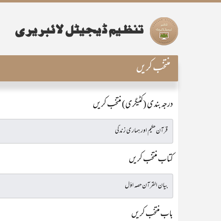
منتخب کریں
درجہ بندی (کٹیگری) منتخب کریں
کتاب منتخب کریں
باب منتخب کریں