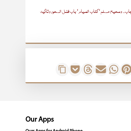
یجاب۔ وصحیح مسلم‘ کتاب الصیام‘ باب فضل السحور وتاکید
Our Apps