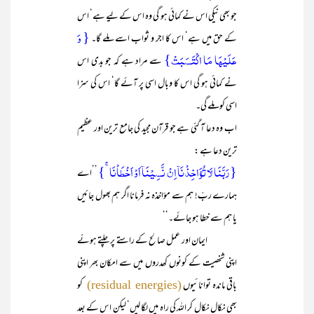
جو بھی نیکی اس نے کمائی ہو گی وہ اس کے لیے ہے‘ اس
{ وَ
کے حق میں ہے‘ اس کا اجر و ثواب اسے ملے گا۔
عَلَیۡہَا مَا اکۡتَسَبَتۡ}
سے مراد ہے کہ جو بدی اس
نے کمائی ہو گی اس کا وبال اسی پر آئے گا‘ اس کی سزا
اسی کو ملے گی۔
اب وہ دعا آ گئی ہے جو قرآن مجید کی جامع ترین اور عظیم
ترین دعا ہے :
{ رَبَّنَا لَا تُؤَاخِذۡنَاۤ اِنۡ نَّسِیۡنَاۤ اَوۡ اَخۡطَاۡنَا ۚ}
’’اے
ہمارے ربّ! ہم سے مؤاخذہ نہ فرمانا اگر ہم بھول جائیں
یا ہم سے خطا ہو جائے۔‘‘
ایمان اور عمل صالح کے راستے پر چلتے ہوئے
اپنی شخصیت کے کونوں کھدروں میں سے امکان بھر اپنی
باقی ماندہ توانائیوں
کو
(residual energies)
بھی نکال نکال کر اللہ کی راہ میں لگا لیں‘ لیکن اس کے بعد