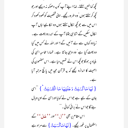
کچھ کما نہیں سکتے۔ لہٰذا اپنے آپ کو یہ دھوکہ نہ دیجیے اور جو
کچھ کر سکتے ہوں‘ وہ ضرور کیجیے۔ اپنی شخصیت کو کھود کھود کر
اس میں سے جو کچھ نکال سکتے ہوں وہ نکالیے! ہاں آپ
نکال سکیں گے اتنا ہی جتنا آپ کے اندر ودیعت ہے۔
زیادہ کہاں سے لے آئیں گے؟ اور اللہ نے کس میں کیا
ودیعت کیا ہے‘ وہ وہی جانتا ہے۔ تمہارا محاسبہ اسی کی
بنیاد پر ہو گا جو کچھ اس نے تمہیں دیا ہے۔ اس مضمو ن کی
اہمیت کا اندازہ کیجیے کہ یہ قرآن مجید میں پانچ مرتبہ آیا
ہے۔
{ لَہَا مَا کَسَبَتۡ وَ عَلَیۡہَا مَا اکۡتَسَبَتۡ ؕ}
’’اسی
جان کے لیے ہے جو اس نے کمایا اوراسی کے اوپر وبال
بنے گا جو اس نے ُبرائی کمائی ۔‘‘
’’ل‘‘
’’عَلٰی‘‘
اس مقام پر بھی
اور
کے
{ لَہَا مَا کَسَبَتۡ}
استعمال پر غور کیجیے۔
سے مراد ہے