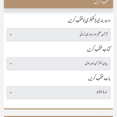
منتخب کریں
درجہ بندی (کٹیگری) منتخب کریں
کتاب منتخب کریں
باب منتخب کریں