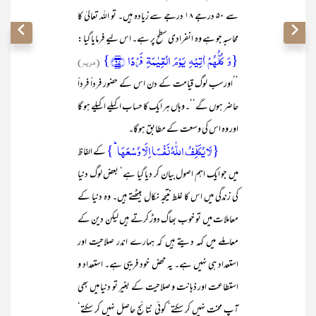
سے ۵۰ درجے ۱۸ درجے سے زیادہ ہیں۔ تو اللہ تعالیٰ کا
محاسبہ جو ہے وہ انفرادی سطح پر ہے۔ اس لیے فرمایا گیا :
{وَ کُلُّہُمۡ اٰتِیۡہِ یَوۡمَ الۡقِیٰمَۃِ فَرۡدًا ﴿۹۵﴾}
(مریم)
’’اورسب لوگ قیامت کے دن اس کے حضور فرداً فرداً
حاضر ہوں گے‘‘۔وہاں ہر ایک کا حساب اکیلے اکیلے ہو گا
اور وہ اس کی وسعت کے مطابق ہوگا۔
{لَا یُکَلِّفُ اللّٰہُ نَفۡسًا اِلَّا وُسۡعَہَا ؕ}
کے الفاظ
میں جو ایک اہم اصول بیان کر دیا گیا ہے‘ بعض لوگ دنیا
کی زندگی میں اس کا غلط نتیجہ نکال بیٹھتے ہیں۔ وہ دنیا کے
معاملات میں تو خوب بھاگ دوڑ کرتے ہیں لیکن دین کے
معاملے میں کہہ دیتے ہیں کہ ہمارے اندر صلاحیت اور
استعداد ہی نہیں ہے۔ یہ محض خود فریبی ہے۔ استعداد و
استطاعت اور ذہانت و صلاحیت کے بغیر تو دنیا میں بھی
آپ محنت نہیں کر سکتے‘ کوئی نتائج حاصل نہیں کر سکتے‘