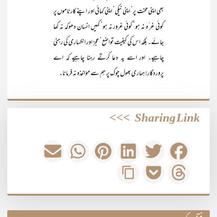
بھی اپنی محنت پر‘ اپنی نیکی‘ اپنی کمائی اور اپنے کارناموں پر
کوئی غر ّہ نہ ہو‘ کوئی غرور نہ ہو‘ کہیں انسان دھوکہ نہ کھا
جائے۔ بلکہ اس کی کیفیت تواضع‘ عجز اور انکساری کی رہنی
چاہیے۔ اور اسے یہ دعا کرتے رہنا چاہیے کہ اے
پروردگار! ہماری بھول چوک پر ہم سے مؤاخذہ نہ فرمانا۔
>>>
Sharing Link