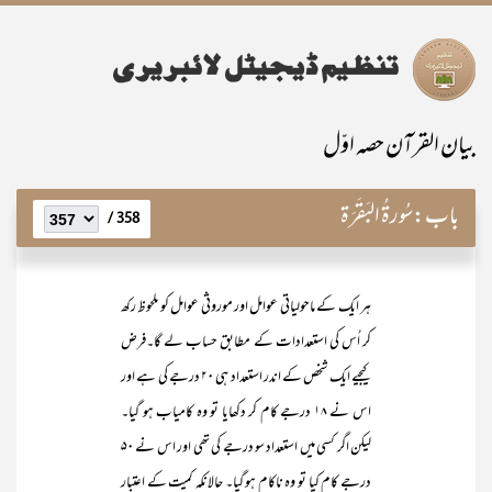
بیان القرآن حصہ اوّل
باب:
سُورۃُ البَقَرَۃ
358 /
ہر ایک کے ماحولیاتی عوامل اور موروثی عوامل کو ملحوظ رکھ
کر اُس کی استعدادات کے مطابق حساب لے گا۔فرض
کیجیے ایک شخص کے اندر استعداد ہی ۲۰ درجے کی ہے اور
اس نے ۱۸ درجے کام کر دکھایا تو وہ کامیاب ہو گیا۔
لیکن اگر کسی میں استعداد سو درجے کی تھی اور اس نے ۵۰
درجے کام کیا تو وہ ناکام ہو گیا۔ حالانکہ کمیت کے اعتبار