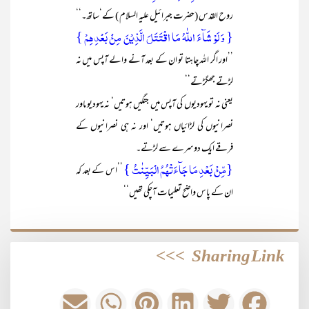
روح القدس (حضرت جبرائیل علیہ السلام ) کے‘ساتھ۔‘‘
{ وَ لَوۡ شَآءَ اللّٰہُ مَا اقۡتَتَلَ الَّذِیۡنَ مِنۡۢ بَعۡدِہِمۡ }
’’اور اگر اللہ چاہتا تو ان کے بعد آنے والے آپس میں نہ
لڑتے جھگڑتے‘‘
یعنی نہ تو یہودیوں کی آپس میں جنگیں ہوتیں‘ نہ یہودیوںاور
نصرانیوں کی لڑائیاں ہوتیں‘ اور نہ ہی نصرانیوں کے
فرقے ایک دوسرے سے لڑتے۔
{مِّنۡۢ بَعۡدِ مَا جَآءَتۡہُمُ الۡبَیِّنٰتُ }
’’اس کے بعد کہ
ان کے پاس واضح تعلیمات آچکی تھیں‘‘
>>>
Sharing Link