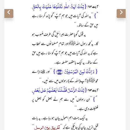
{تِلۡکَ اٰیٰتُ اللّٰہِ نَتۡلُوۡہَا عَلَیۡکَ بِالۡحَقِّ
آیت۲۵۲
ؕ}
’’یہ اللہ کی آیات ہیں جو ہم آپؐ ‘کو پڑھ کر سنا رہے
ہیں حق کے ساتھ۔‘‘
یہ قول گویا حضرت جبرائیل ؑ کی طرف منسوب ہو
گا۔ یہ ٌمحمد رسول اللہﷺ اور تمام مسلمانوں سے خطاب
ہے کہ یہ اللہ کی آیات ہیں جو ہم آپؐ کو سنا رہے ہیں حق
کے ساتھ۔ یہ ایک بامقصد سلسلہ ہے۔
{ وَ اِنَّکَ لَمِنَ الۡمُرۡسَلِیۡنَ ﴿۲۵۲﴾}
’’اور یقینا (اے
محمدﷺ) آپ(اللہ کے) رسولوں میں سے‘ہیں۔‘‘
{تِلۡکَ الرُّسُلُ فَضَّلۡنَا بَعۡضَہُمۡ عَلٰی بَعۡضٍ
آیت۲۵۳
ۘ}
’’ان رسولوں ؑ میں سے ہم نے بعض کو بعض پر
فضیلت دی ہے۔‘‘
یہ ایک بہت اہم اصول بیان ہو رہا ہے۔ یہ بات
تفریق بین الرسل
قبل ازیں بیان کی جا چکی ہے کہ ’’
‘‘