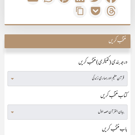
منتخب کریں
درجہ بندی (کٹیگری) منتخب کریں
کتاب منتخب کریں
باب منتخب کریں