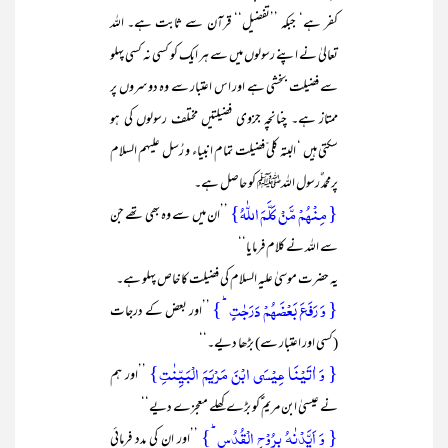
کفر ہے‘ جبکہ ’’تفضیل‘‘ قرآن سے ثابت ہے۔ اللہ
تعالیٰ نے اپنے رسولوں میں سے ہر ایک کو کسی نہ کسی پہلو
سے فضیلت بخشی ہے اور اس اعتبار سے وہ دوسروں پر
ممتاز ہے۔ چنانچہ جزوی فضیلتیں مختلف رسولوں کی ہو
سکتی ہیں ‘ البتہ کلی ّفضیلت تمام انبیاء و رُسل علیہم السلام
پرمحمد ٌرسول اللہﷺ کو حاصل ہے۔
{ مِنۡہُمۡ مَّنۡ کَلَّمَ اللّٰہُ}
’’ان میں سے وہ بھی تھے جن
سے اللہ نے کلام فرمایا‘‘
یہ حضرت موسیٰ علیہ السلام کی فضیلت کا خاص پہلو ہے۔
{ وَ رَفَعَ بَعۡضَہُمۡ دَرَجٰتٍ ؕ}
’’اور بعض کے درجات
(کسی اور اعتبار سے) بڑھا دیے۔‘‘
{ وَ اٰتَیۡنَا عِیۡسَی ابۡنَ مَرۡیَمَ الۡبَیِّنٰتِ}
’’اور ہم
نے عیسیٰ ابن مریم ؑکو بڑے کھلے معجزے دیے‘‘
{ وَ اَیَّدۡنٰہُ بِرُوۡحِ الۡقُدُسِ ؕ}
’’اور ان کی مدد فرمائی