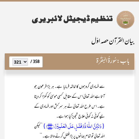
بیان القرآن حصہ اوّل
باب:
سُورۃُ البَقَرَۃ
358 /
سے فسادی گروہوں کا خاتمہ فرمایا ہے۔ ہر بڑا فرعون جو
آتا ہے اللہ تعالیٰ اس کے مقابل کسی موسیٰ کو کھڑا کر دیتا
ہے۔ اس طرح اللہ تعالیٰ نے ہر سرکش اور فسادی کے
لیے کوئی نہ کوئی علاج تجویز کیا ہوا ہے۔
{ وَ لٰکِنَّ اللّٰہَ ذُوۡ فَضۡلٍ عَلَی الۡعٰلَمِیۡنَ ﴿۲۵۱﴾}
’’لیکن
اللہ تعالیٰ تو تمام جہانوں پر بڑا فضل کرنے والا ہے۔‘‘