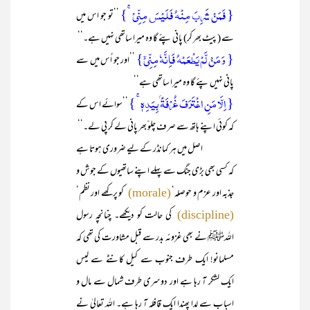
{ فَمَنۡ شَرِبَ مِنۡہُ فَلَیۡسَ مِنِّیۡ ۚ}
’’تو جو اس میں
سے (پیٹ بھر کر) پانی پئے گا وہ میرا ساتھی نہیں ہے۔‘‘
{ وَ مَنۡ لَّمۡ یَطۡعَمۡہُ فَاِنَّہٗ مِنِّیۡۤ}
’’اور جو اُس میں سے
پانی نہیں پئے گا وہ میرا ساتھی ہے‘‘
{ اِلَّا مَنِ اغۡتَرَفَ غُرۡفَۃًۢ بِیَدِہٖ ۚ }
’’سوائے اس کے
کہ کوئی اپنے ہاتھ سے صرف چلو ّبھر پانی لے کر پی لے۔‘‘
اصل میں ہر کمانڈر کے لیے ضروری ہوتا ہے
کہ کسی بھی بڑی جنگ سے پہلے اپنے ساتھیوں کے جوش و
جذبہ اور عزم و حوصلہ‘
کو پرکھے اور نظم‘
(morale)
کی حالت کو دیکھے۔ چنانچہ رسول
(discipline)
اللہﷺ نے بھی غزوئہ بدر سے قبل مشاورت کی تھی کہ
مسلمانو! ایک طرف جنوب سے کیل کانٹے سے لیس
ایک لشکر آ رہا ہے اور دوسری طرف شمال سے مال و
اسباب سے لدا پھندا ایک قافلہ آ رہا ہے۔ اللہ تعالیٰ نے