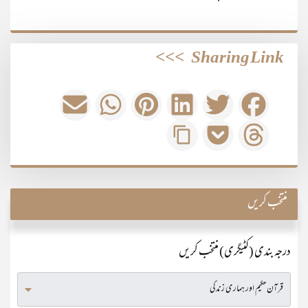
>>>
Sharing Link
منتخب کریں
درجہ بندی (کٹیگری) منتخب کریں