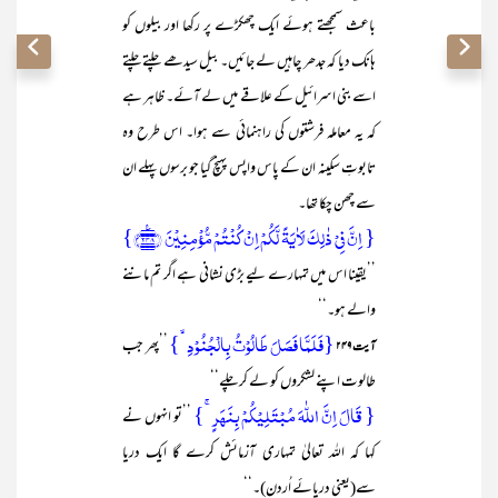
باعث سمجھتے ہوئے ایک چھکڑے پر رکھا اور بیلوں کو
ہانک دیا کہ جدھر چاہیں لے جائیں۔ بیل سیدھے چلتے چلتے
اسے بنی اسرائیل کے علاقے میں لے آئے۔ ظاہر ہے
کہ یہ معاملہ فرشتوں کی راہنمائی سے ہوا۔ اس طرح وہ
تابوتِ سکینہ ان کے پاس واپس پہنچ گیا جو برسوں پہلے ان
سے چھن چکا تھا۔
{ اِنَّ فِیۡ ذٰلِکَ لَاٰیَۃً لَّکُمۡ اِنۡ کُنۡتُمۡ مُّؤۡمِنِیۡنَ ﴿۲۴۸﴾٪}
’’یقینا اس میں تمہارے لیے بڑی نشانی ہے اگر تم ماننے
والے ہو۔‘‘
{فَلَمَّا فَصَلَ طَالُوۡتُ بِالۡجُنُوۡدِ ۙ}
’’پھر جب
آیت ۲۴۹
طالوت اپنے لشکروں کو لے کر چلے‘‘
{ قَالَ اِنَّ اللّٰہَ مُبۡتَلِیۡکُمۡ بِنَہَرٍ ۚ}
’’تو انہوں نے
کہا کہ اللہ تعالیٰ تمہاری آزمائش کرے گا ایک دریا
سے(یعنی دریائے اُردن)۔‘‘