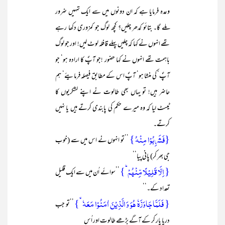
وعدہ فرمایا ہے کہ ان دونوں میں سے ایک تمہیں ضرور
ملے گا۔ بتائو کدھر چلیں؟ کچھ لوگ جو کمزوری دکھا رہے
تھے انہوں نے کہا کہ چلیں پہلے قافلہ لوٹ لیں! اور جو لوگ
باہمت تھے انہوں نے کہا حضور !جو آپؐ کا ارادہ ہو‘ جو
آپؐ‘ کی منشا ہو‘ آپؐ اس کے مطابق فیصلہ فرمایئے‘ ہم
حاضر ہیں! تو یہاں بھی طالوت نے اپنے لشکریوں کا
ٹیسٹ لیا کہ وہ میرے حکم کی پابندی کرتے ہیں یا نہیں
کرتے۔
{فَشَرِبُوۡا مِنۡہُ }
’’تو انہوں نے اس میں سے (خوب
جی بھر کر) پانی پیا‘‘
{ اِلَّا قَلِیۡلًا مِّنۡہُمۡ ؕ}
’’سوائے اُن میں سے ایک قلیل
تعداد کے۔‘‘
{ فَلَمَّا جَاوَزَہٗ ہُوَ وَ الَّذِیۡنَ اٰمَنُوۡا مَعَہٗ ۙ}
’’تو جب
دریا پار کر کے آگے بڑھے طالوت اور اُس