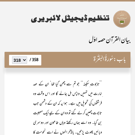
بیان القرآن حصہ اوّل
باب:
سُورۃُ البَقَرَۃ
358 /
’’تابوت ِسکینہ‘‘ جو تم سے چھن گیا تھا‘ ان کے عہد
ِامارت میں تمہیں واپس مل جائے گا اور اس وقت وہ
فرشتوں کی تحویل میں ہے۔ ہوا یہ کہ ان کے دشمن جب
تابوت چھین کر لے گئے تو وہ ان کے لیے ایک مصیبت
بن گیا۔ وہ اسے جہاں رکھتے وہاں طاعون اور دوسری
وبائیں پھوٹ پڑتیں۔ بالآخر انہوں نے اسے نحوست کا