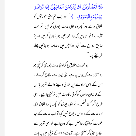
فَلَا تَعۡضُلُوۡہُنَّ اَنۡ یَّنۡکِحۡنَ اَزۡوَاجَہُنَّ اِذَا تَرَاضَوۡا
بَیۡنَہُمۡ بِالۡمَعۡرُوۡفِ ؕ }
’’اور جب تم اپنی عورتوں کو
طلاق دے دو‘ پھر وہ اپنی عدت پوری کر لیں‘ تو مت
آڑے آئو اس میں کہ وہ عورتیں پھر نکاح کر لیں اپنے
سابق ازواج سے‘ جبکہ وہ آپس میں رضامند ہو جائیں بھلے
طریقے پر۔‘‘
جو عورت طلاق پا کر اپنی عدت پوری کر چکی ہو
وہ آزاد ہے کہ جہاں چاہے اپنی پسند سے نکاح کر لے۔
اس کے اس ارادے میں طلاق دینے والے شوہر یا اس
کے خاندان والوں کو کوئی رکاوٹ نہیں ڈالنی چاہیے۔ اسی
طرح اگر کسی شخص نے اپنی بیوی کو ایک یا دو طلاق دی
اور عدت کے دوران رجوع نہیں کیا تو اب عدت کے بعد
عورت کو اختیار حاصل ہے کہ وہ چاہے تو اسی شوہر سے
نکاحِ ثانی کر سکتی ہے۔ آیت ۲۲۸ کے ذیل میں یہ بات