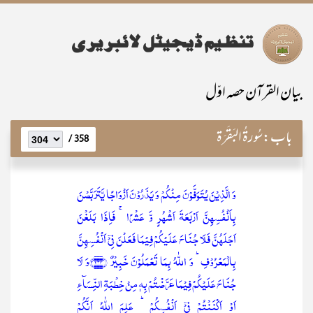
بیان القرآن حصہ اوّل
باب:
سُورۃُ البَقَرَۃ
358 /
وَ الَّذِیۡنَ یُتَوَفَّوۡنَ مِنۡکُمۡ وَ یَذَرُوۡنَ اَزۡوَاجًا یَّتَرَبَّصۡنَ
بِاَنۡفُسِہِنَّ اَرۡبَعَۃَ اَشۡہُرٍ وَّ عَشۡرًا ۚ فَاِذَا بَلَغۡنَ
اَجَلَہُنَّ فَلَا جُنَاحَ عَلَیۡکُمۡ فِیۡمَا فَعَلۡنَ فِیۡۤ اَنۡفُسِہِنَّ
بِالۡمَعۡرُوۡفِ ؕ وَ اللّٰہُ بِمَا تَعۡمَلُوۡنَ خَبِیۡرٌ ﴿۲۳۴﴾وَ لَا
جُنَاحَ عَلَیۡکُمۡ فِیۡمَا عَرَّضۡتُمۡ بِہٖ مِنۡ خِطۡبَۃِ النِّسَآءِ
اَوۡ اَکۡنَنۡتُمۡ فِیۡۤ اَنۡفُسِکُمۡ ؕ عَلِمَ اللّٰہُ اَنَّکُمۡ