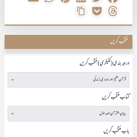
منتخب کریں
درجہ بندی (کٹیگری) منتخب کریں
کتاب منتخب کریں
باب منتخب کریں