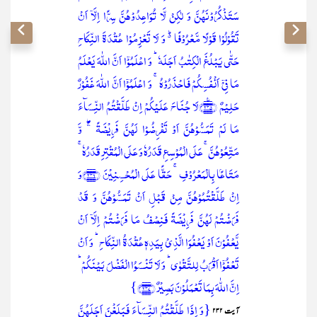
سَتَذۡکُرُوۡنَہُنَّ وَ لٰکِنۡ لَّا تُوَاعِدُوۡہُنَّ سِرًّا اِلَّاۤ اَنۡ
تَقُوۡلُوۡا قَوۡلًا مَّعۡرُوۡفًا ۬ؕ وَ لَا تَعۡزِمُوۡا عُقۡدَۃَ النِّکَاحِ
حَتّٰی یَبۡلُغَ الۡکِتٰبُ اَجَلَہٗ ؕ وَ اعۡلَمُوۡۤا اَنَّ اللّٰہَ یَعۡلَمُ
مَا فِیۡۤ اَنۡفُسِکُمۡ فَاحۡذَرُوۡہُ ۚ وَ اعۡلَمُوۡۤا اَنَّ اللّٰہَ غَفُوۡرٌ
حَلِیۡمٌ ﴿۲۳۵﴾٪لَا جُنَاحَ عَلَیۡکُمۡ اِنۡ طَلَّقۡتُمُ النِّسَآءَ
مَا لَمۡ تَمَسُّوۡہُنَّ اَوۡ تَفۡرِضُوۡا لَہُنَّ فَرِیۡضَۃً ۚۖ وَّ
مَتِّعُوۡہُنَّ ۚ عَلَی الۡمُوۡسِعِ قَدَرُہٗ وَ عَلَی الۡمُقۡتِرِ قَدَرُہٗ ۚ
مَتَاعًۢا بِالۡمَعۡرُوۡفِ ۚ حَقًّا عَلَی الۡمُحۡسِنِیۡنَ ﴿۲۳۶﴾وَ
اِنۡ طَلَّقۡتُمُوۡہُنَّ مِنۡ قَبۡلِ اَنۡ تَمَسُّوۡہُنَّ وَ قَدۡ
فَرَضۡتُمۡ لَہُنَّ فَرِیۡضَۃً فَنِصۡفُ مَا فَرَضۡتُمۡ اِلَّاۤ اَنۡ
یَّعۡفُوۡنَ اَوۡ یَعۡفُوَا الَّذِیۡ بِیَدِہٖ عُقۡدَۃُ النِّکَاحِ ؕ وَ اَنۡ
تَعۡفُوۡۤا اَقۡرَبُ لِلتَّقۡوٰی ؕ وَ لَا تَنۡسَوُا الۡفَضۡلَ بَیۡنَکُمۡ ؕ
اِنَّ اللّٰہَ بِمَا تَعۡمَلُوۡنَ بَصِیۡرٌ ﴿۲۳۷﴾}
{وَ اِذَا طَلَّقۡتُمُ النِّسَآءَ فَبَلَغۡنَ اَجَلَہُنَّ
آیت ۲۳۲