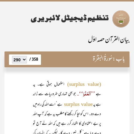
بیان القرآن حصہ اوّل
باب:
سُورۃُ البَقَرَۃ
358 /
استعمال ہوتی ہے۔ یہ
(surplus value)
’’اَلْعَفْوَ‘‘۔
ہے
جو بھی تمہاری ضروریات سے زائد
ہے یہ
ہے‘ اسے اللہ کی راہ میں
surplus value
دے دو۔ اس کو بچا کر رکھنے کا مطلب یہ ہے کہ آپ اللہ
پر بے اعتمادی کا اظہار کرر ہے ہیں کہ اللہ نے آج تو
دے دیا ہے‘ کل نہیں دے گا۔ لیکن یہ کہ انسان کی