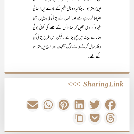
میں) بہتر ہو‘‘۔چنانچہ وہ مالِ یتیم کے بارے میں انتہائی
احتیاط کر رہے تھے اور انہوں نے یتامٰی کی ہنڈیاں بھی
علیحدہ کر دی تھیں کہ مبادا اُن کے حصے کی کوئی بوٹی
ہمارے پیٹ میں چلی جائے ۔ لیکن اس طرح یتامٰی کی
دیکھ بھال کرنے والے لوگ تکلیف اور حرج میں مبتلا ہو
گئے تھے۔
>>>
Sharing Link