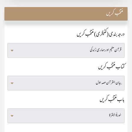
منتخب کریں
درجہ بندی (کٹیگری) منتخب کریں
کتاب منتخب کریں
باب منتخب کریں