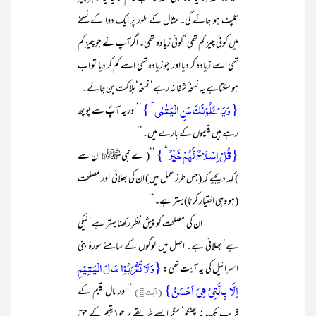
تلپٹ ہو جائے گی۔ مثال کے طور پر ایک دوا کے نسخے
میں کوئی چیز کم تھی‘ کوئی زیادہ تھی۔ اگرآپ نے جو چیز کم
تھی اسے زیادہ کر دیا اور جو زیادہ تھی اسے کم کر دیا تو اب
ہو سکتاہے یہ نسخہ ٔ شفا نہ رہے‘ نسخہ‘ٔ ہلاکت بن جائے۔
{ وَ یَسۡـَٔلُوۡنَکَ عَنِ الۡیَتٰمٰی ؕ }
’’اور یہ آپؐ سے پوچھ
رہے ہیں یتیموں کے بارے میں۔‘‘
{قُلۡ اِصۡلَاحٌ لَّہُمۡ خَیۡرٌ ؕ }
’’(اے نبیﷺ! ان سے
) کہہ دیجیے کہ (جس طرزِ عمل میں) ان کی بھلائی اور مصلحت
(ہو وہی اختیار کرنا) بہتر ہے۔‘‘
ان کی مصلحت کو پیش نظر رکھنا بہتر ہے‘ نیکی
ہے‘ بھلائی ہے۔ اصل میں لوگوں کے سامنے سورۂ بنی
{وَ لَا تَقۡرَبُوۡا مَالَ الۡیَتِیۡمِ
اسرائیل کی یہ آیت تھی :
اِلَّا بِالَّتِیۡ ہِیَ اَحۡسَنُ}
(آیت ۳۴)
’’اور مالِ یتیم کے
قریب تک نہ پھٹکو‘ مگر ایسے طریقے پر جو (یتیم کے حق