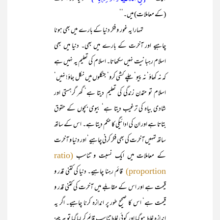
(کے معاملات) میں۔‘‘
تمہارا یہ غور و فکر دنیا کے بارے میں بھی ہونا
چاہیے اور آخرت کے بارے میں بھی۔ دنیا میں بھی
اسلام رہبانیت نہیں سکھاتا۔ اسلام کی تعلیم یہ نہیں ہے
کہ نہ کھاؤ‘ نہ پیو‘ چلے کشی کرو‘ جنگلوں میں نکل جاؤ! نہیں‘
اسلام تو متمدن زندگی کی تعلیم دیتا ہے‘ گھر گرہستی اور
شادی بیاہ کی ترغیب دیتا ہے‘ بیوی بچوں کے حقوق
بتاتا ہے اور ان کی ادائیگی کا حکم دیتا ہے۔ اس کے ساتھ
ساتھ تمہیں آخرت کی بھی فکر کرنی چاہیے‘ اور دنیا و آخرت
کے معاملات میں ایک نسبت و تناسب
(ratio
قائم رہنا چاہیے۔ دنیا کی کتنی قدر و
proportion)
قیمت ہے اور اس کے مقابلے میں آخرت کی کتنی قدر و
قیمت ہے‘ اس کا صحیح طور پر اندازہ کرنا چاہیے۔ اگر یہ
اندازہ غلط ہو گیا اور کوئی غلط تناسب قائم کر لیا گیا تو ہر چیز