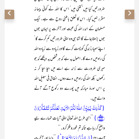
ضرورتیں کیا ہیں‘ کتنی ہیں‘ اس کا اللہ نے کوئی پیمانہ
مقرر نہیں کیا۔ اس کا تعلق باطنی روح سے ہے۔ ایک
مسلمان کے اندر اللہ کی محبت اور آخرت پر ایمان جوں
جوں بڑھتا جائے گا اتنا ہی وہ اپنی ضرورتیں کم کرے گا‘
اپنے معیارِزندگی کو پست کرے گااور زیادہ سے زیادہ اللہ
کی راہ میں دے گا۔ اصول یہ ہے کہ ہر شخص یہ دیکھے کہ جو
میری ضرورت سے زائد ہے اسے میں بچا بچا کر نہ
رکھوں‘ بلکہ اللہ کی راہ میں دے دوں۔ انفاق فی سبیل اللہ
پر اس سورۂ مبارکہ میں پورے دو رکوع آگے آنے
والے ہیں۔
{ کَذٰلِکَ یُبَیِّنُ اللّٰہُ لَکُمُ الۡاٰیٰتِ لَعَلَّکُمۡ تَتَفَکَّرُوۡنَ
﴿۲۱۹﴾ۙ}
’’اسی طرح اللہ تعالیٰ اپنی آیات تمہارے لیے
واضح کر رہا ہے تاکہ تم غور و فکر کرو۔‘‘
{فِی الدُّنۡیَا وَ الۡاٰخِرَۃِ ؕ}
’’دنیا اور آخرت
آیت ۲۲۰