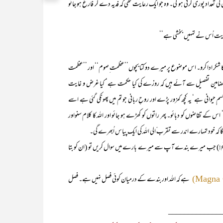
داد پوری کرنی ہو گی۔ وہ جو ایک رعایت تھی کہ فدیہ دے کر فارغ ہو جائو
جو ہدایت اُس نے تمہیں بخشی ہے‘‘
شکر ادا کرو۔ اس موضوع پر میرے دو کتابچوں’’عظمت ِصوم‘‘ اور ’’عظمت
ارے مضامین تفصیل سے آئے ہیں کہ روزے کی کیا حکمت ہے‘ کیا غرض و غایت
ِحیوانی ہے‘ یہ کچھ کمزور پڑے اور روحِ ربانی جو تم میں پھونکی گئی ہے اسے
 اس کے تقاضوں کو دبائو۔ پھر راتوں کو کھڑے ہو جائو اور اللہ کا کلام سنواور
 گا کہ خود تمہارے اندر سے تقرب ّالی اللہ کی ایک پیاس اُبھرے گی۔
 جب میرے بندے آپ سے میرے بارے میں سوال کریں تو (ان کو بتا
ہے کہ اللہ اور بندے کے درمیان کوئی فصل نہیں ہے۔ فصل
_____________