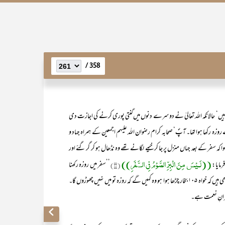
358 /
تے ہیں‘ حالانکہ اللہ تعالیٰ نے دوسرے دنوں میں گنتی پوری کرنے کی اجازت دی
رکھا ہوا تھا۔ آپؐ‘ صحابہ کرام رضوان اللہ علیہم اجمعین کے ہمراہ جہاد و
ا کہ سفر کے بعد جہاں منزل پر جا کر خیمے لگانے تھے وہ نڈھال ہو کر گر گئے اور
((لَـیْسَ مِنَ الْبِرِّ الصَّوْمُ فِی السَّفَرِ))
مایا:
(۲۱)
’’سفر میں روزہ رکھنا
کوئی نیکی کا کام نہیں ہے‘‘۔ لیکن ہمارا نیکی کا تصور مختلف ہے۔ کچھ لوگ ایسے بھی ہیں کہ خواہ ۱۰۵ بخار چڑھا ہوا ہو وہ کہیں گے کہ روزہ تو میں نہیں چھوڑوں گا۔
کفرانِ نعمت ہے۔