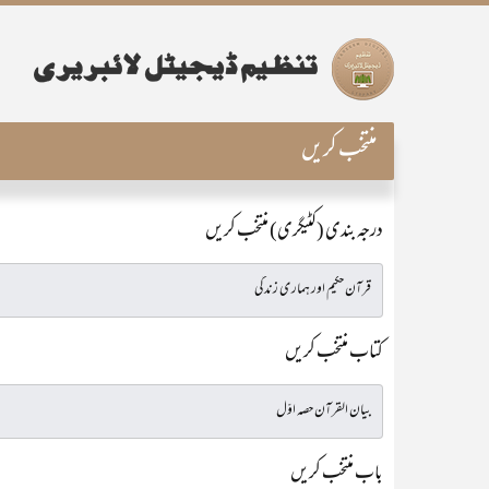
منتخب کریں
درجہ بندی (کٹیگری) منتخب کریں
کتاب منتخب کریں
باب منتخب کریں