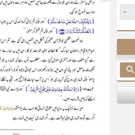
مرض یا سفر کے دوران جو روزے چھوٹ جائیں تمہیں دوسرے دنوں میں ان کی تع
وہ اب منسوخ ہو گئی۔
{ وَ لِتُکَبِّرُوا اللّٰہَ عَلٰی مَا ہَدٰىکُمۡ }
’’اور تاکہ تم بڑائی کرو اللہ کی اس پر 
{ وَ لَعَلَّکُمۡ تَشۡکُرُوۡنَ ﴿۱۸۵﴾}
’’اور تاکہ تم شکر کر سکو۔‘‘
وہ نعمت ِعظمیٰ جو قرآن حکیم کی شکل میں تمہیں دی گئی ہے‘ تم اس کا 
ِصیام و قیامِ رمضانِ مبارک‘‘ کا مطالعہ مفید ثابت ہو گا۔ ان میں یہ س
ہے‘ کیا مقصد ہے اور آخری منزل کیا ہے۔ مطلوب تو یہ ہے کہ تمہارا یہ جو جسم 
تقویت حاصل ہو۔ چنانچہ دن میں روزہ رکھو اور اس حیوانی وجود کو ذرا کمزور کرو‘
پڑھو‘ تاکہ تمہاری روح کی آبیاری ہو‘ اس پر آبِ حیات کا ترشح ہو۔ نتیجہ یہ نکلے
{وَ اِذَا سَاَلَکَ عِبَادِیۡ عَنِّیۡ فَاِنِّیۡ قَرِیۡبٌ ؕ}
’’اور (اے نبیﷺ!)
آیت ۱۸۶
دیجیے کہ) میں قریب ہوں۔‘‘
میرے نزدیک یہ دنیا میں حقوقِ انسانی کا سب سے بڑا منشور
(Magna Carta)
اگر ہے تو وہ تمہاری اپنی خباثت ہے۔ اگر تمہاری نیت میں فساد ہے
_______________