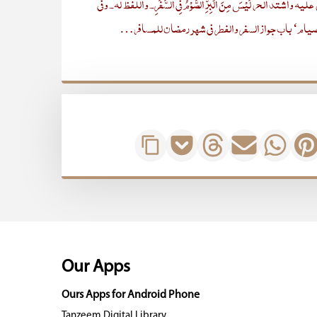
لحر لَیْسَ مِنَ الْبِرِّ الصَّوْمُ فِی السَّفَرِ۔ واللفظ لہ۔ وفی
ِ)) کتاب الصیام‘ باب جواز السفر والفطر فی شھر رمضان للمسافر…
Our Apps
Ours Apps for Android Phone
Tanzeem Digital Library