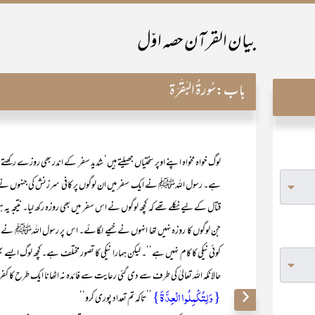
بیان القرآن حصہ اوّل
باب:
سُورۃُ البَقَرَۃ
لوگ خواہ مخواہ اپنے اوپر سختیاں جھیلتے ہیں‘ شدید سفر کے اندر بھی روزے رکھ
ہے۔ رسول اللہﷺ نے ایک سفر میں ان لوگوں پر کافی سرزنش کی جنہوں نے روزہ 
قتال کے لیے نکلے تھے کہ کچھ لوگوں نے اس سفر میں بھی روزہ رکھ لیا۔ نتیجہ یہ ہو
جن لوگوں کا روزہ نہیں تھا انہوں نے خیمے لگائے۔ اس پر رسول اللہﷺ نے فر
حالانکہ اللہ تعالیٰ کی طرف سے دی گئی رعایت سے فائدہ نہ اٹھانا ایک طرح کا 
{ وَ لِتُکۡمِلُوا الۡعِدَّۃَ}
’’تاکہ تم تعداد پوری کرو‘‘