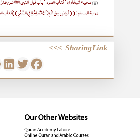
صحیح البخاری‘ کتاب الصوم‘ باب قول النبیﷺ لمن ظلل علیہ واشتد ا
(۲۱)
روایۃ المسلم : ((لَـیْسَ مِنَ الْـبِرِّ اَنْ تَصُوْمُوْا فِی السَّفَر
>>>
Sharing Link
Our Other Websites
Quran Acedemy Lahore
Online Quran and Arabic Courses