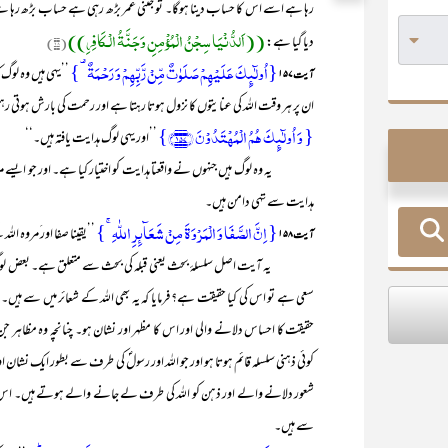
رہا ہے اسے اس کا حساب دینا ہوگا۔ تو جتنی عمر بڑھ رہی ہے حساب بڑھ رہا ہے۔
((اَلدُّنْیَا سِجْنُ الْمُؤْمِنِ وَجَنَّۃُ الْـکَافِرِ))
دیا گیا ہے:
(۱۸)
{اُولٰٓئِکَ عَلَیۡہِمۡ صَلَوٰتٌ مِّنۡ رَّبِّہِمۡ وَ رَحۡمَۃٌ ۟}
’’یہی ہیں وہ لوگ 
آیت ۱۵۷
ان پر ہر وقت اللہ کی عنایتوں کا نزول ہوتا رہتا ہے اور رحمت کی بارش ہوتی 
{ وَ اُولٰٓئِکَ ہُمُ الۡمُہۡتَدُوۡنَ ﴿۱۵۷﴾}
’’اور یہی لوگ ہدایت یافتہ ہیں۔‘‘
یہ وہ لوگ ہیں جنہوں نے واقعتا ہدایت کو اختیار کیا ہے۔ اور جو ایسے مرحلے پ
ہدایت سے تہی دامن ہیں۔
{ اِنَّ الصَّفَا وَ الۡمَرۡوَۃَ مِنۡ شَعَآئِرِ اللّٰہِ ۚ}
’’یقینا صفا اور َمروہ ال
آیت ۱۵۸
یہ آیت اصل سلسلۂ بحث یعنی قبلہ کی بحث سے متعلق ہے۔ بعض لوگوں کے ذہ
سعی ہے تو اس کی کیا حقیقت ہے؟ فرمایا کہ یہ بھی اللہ کے شعائر میں سے ہیں۔
حقیقت کا احساس دلانے والی اور اس کا مظہر اور نشان ہو۔ چنانچہ وہ مظاہر جن 
کوئی ذہنی سلسلہ قائم ہوتا ہو اور جو اللہ اور رسولؐ کی طرف سے بطور ایک نشان
شعور دلانے والے اور ذہن کو اللہ کی طرف لے جانے والے ہوتے ہیں۔ اس اعتبار
سے ہیں۔