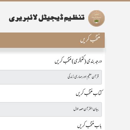
منتخب کریں
درجہ بندی (کٹیگری) منتخب کریں
کتاب منتخب کریں
باب منتخب کریں