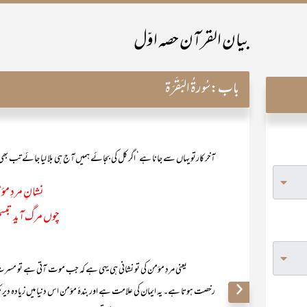
بیان القرآن حصہ اوّل
باب:
سُورۃُ البَقَرَۃ
آخر کارتو یہاں سے جانا ہے‘ اگر کل کی بجائے ہمیں آج ہی بلا لیا جائے تب بھی
نشانِ مردِ مؤ
چوں مرگ آید تبس
یعنی مردِ مؤمن کی تو نشانی ہی یہی ہے کہ جب موت آتی ہے تو مسرت ّک
رخصت ہوتا ہے۔ یہ ایمان کی علامت ہے اور بندۂ مؤمن اس دنیا میں زیادہ دیر تک