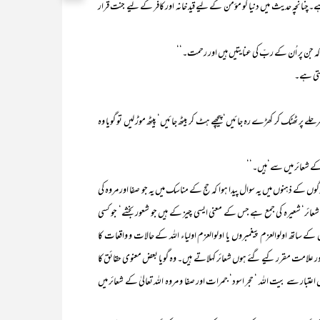
چنانچہ حدیث میں دنیا کو مؤمن کے لیے قید خانہ اور کافر کے لیے جنت قرار
کہ جن پر اُن کے ربّ کی عنایتیں ہیں اور رحمت۔‘‘
رہتی ہے۔
ر ٹھٹک کر کھڑے رہ جائیں‘ پیچھے ہٹ کر بیٹھ جائیں‘ پیٹھ موڑ لیں تو گویا وہ
لہ کے شعائر میں سے‘ہیں۔‘‘
نوں میں یہ سوال پیدا ہوا کہ حج کے مناسک میں یہ جو صفا اور مروہ کی
 شعائر‘ شعیرہ کی جمع ہے جس کے معنی ایسی چیز کے ہیں جو شعور بخشے‘ جو کسی
کے ساتھ اولوالعزم پیغمبروں یا اولوالعزم اولیاء اللہ کے حالات و واقعات کا
 اور علامت مقرر کیے گئے ہوں شعائر کہلاتے ہیں۔ وہ گویا بعض معنوی حقائق کا
 سے بیت اللہ ‘ حجر اسود‘ جمرات اور صفا و مروہ اللہ تعالیٰ کے شعائر میں