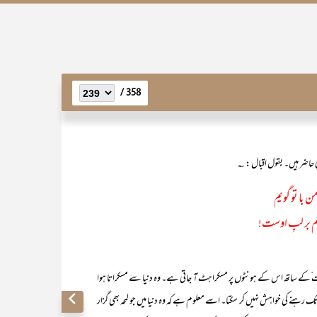
358 /
 حاضر ہیں۔ بقول اقبال : ؎
من با تو گویم
م بر لبِ اوست!
ے ساتھ اس کے ہونٹوں پر مسکراہٹ آ جاتی ہے۔ وہ دنیا سے مسکراتا ہوا
 رہنے کی خواہش نہیں کر سکتا۔ اسے معلوم ہے کہ وہ دنیا میں جو لمحہ بھی گزار