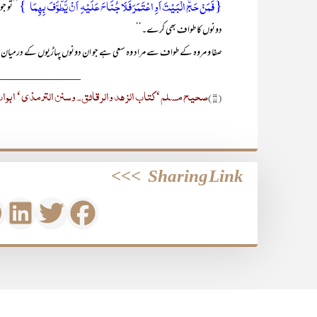
{ فَمَنۡ حَجَّ الۡبَیۡتَ اَوِ اعۡتَمَرَ فَلَا جُنَاحَ عَلَیۡہِ اَنۡ یَّطَّوَّفَ بِہِمَا ؕ}
’’تو جو
دونوں کا طواف بھی کرے۔‘‘
صفا و مروہ کے طواف سے مراد وہ سعی ہے جو ان دونوں پہاڑیوں کے درمیان
_______________
صحیح مسلم‘ کتاب الزھد والرقائق۔ وسنن الترمذی‘ ابواب ال
(۱۸)
>>>
Sharing Link