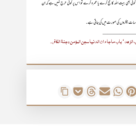
 کوئی بھی بیت اللہ کا حج کرے یا عمرہ کرے تو اس پر کوئی حرج نہیں ہے کہ ان
 سات چکروں کی صورت میں کی جاتی ہے۔
_____________
زھد‘ باب ما جاء ان الدنیا سجن المؤمن وجنۃ الکافر۔