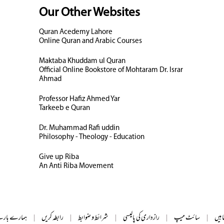
Our Other Websites
Quran Acedemy Lahore
Online Quran and Arabic Courses
Maktaba Khuddam ul Quran
Official Online Bookstore of Mohtaram Dr. Israr
Ahmad
Professor Hafiz Ahmed Yar
Tarkeeb e Quran
Dr. Muhammad Rafi uddin
Philosophy - Theology - Education
Give up Riba
An Anti Riba Movement
ابیں
|
سائٹ میپ
|
رازداری کی پالیسی
|
شرائط و ضوابط
|
رابطہ کریں
|
ہمارے بارے