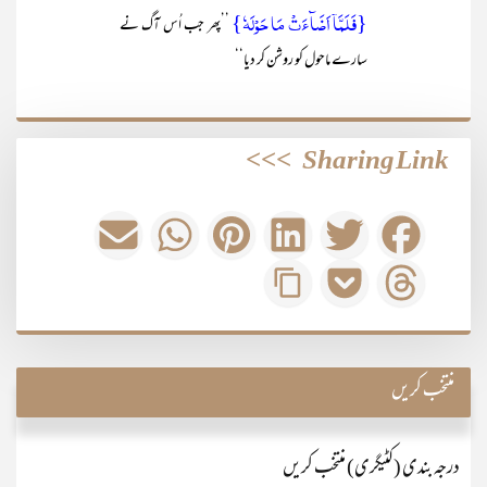
{فَلَمَّاۤ اَضَآءَتۡ مَا حَوۡلَہٗ}
’’پھر جب اُس آگ نے
سارے ماحول کو روشن کر دیا‘‘
>>>
Sharing Link
منتخب کریں
درجہ بندی (کٹیگری) منتخب کریں