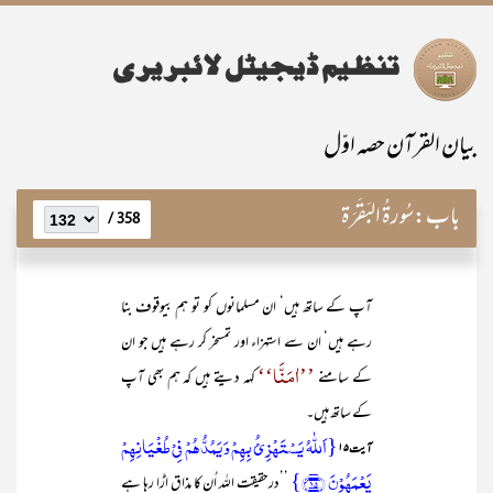
بیان القرآن حصہ اوّل
باب:
سُورۃُ البَقَرَۃ
358 /
آپ کے ساتھ ہیں‘ ان مسلمانوں کو تو ہم بیوقوف بنا
رہے ہیں‘ ان سے استہزاء اور تمسخر کر رہے ہیں جو ان
’’اٰمَنَّا‘‘
کے سامنے
کہہ دیتے ہیں کہ ہم بھی آپ
کے ساتھ ہیں۔
{اَللّٰہُ یَسۡتَہۡزِئُ بِہِمۡ وَ یَمُدُّہُمۡ فِیۡ طُغۡیَانِہِمۡ
آیت ۱۵
یَعۡمَہُوۡنَ ﴿۱۵﴾}
’’درحقیقت اللہ اُن کا مذاق اڑا رہا ہے