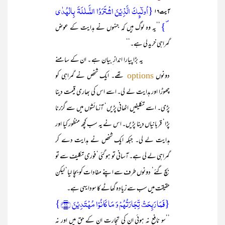
{اُولٰٓئِکَ الَّذِیۡنَ اشۡتَرَوُا الضَّلٰلَۃَ بِالۡہُدٰی
آیت۱۶
۪}
’’یہ وہ لوگ ہیں کہ جنہوں نے ہدایت کے عوض
گمراہی خرید لی ہے۔‘‘
یہ بڑا پیارا انداز ِ بیان ہے ۔ ان کے سامنے
دونوں
تھے۔ ایک شخص نے گمراہی کو
options
چھوڑا اور ہدایت لے لی۔ اسے اس کی بھاری قیمت دینا
پڑی۔ اسے تکلیفیں اٹھانی پڑیں‘ آزمائشوں میں سے گزرنا
پڑا‘ قربانیاں دینا پڑیں۔ اس نے یہ سب کچھ منظور کیا اور
ہدایت لے لی۔ جبکہ ایک شخص نے ہدایت دے کر
گمراہی لے لی ہے۔ آسانی تو ہو گئی‘ فوری تکلیف سے تو
بچ گئے‘ دونوں طرف سے اپنے مفادات کو بچا لیا‘ لیکن
حقیقت میں سب سے زیادہ گھاٹے کا سودا یہی ہے۔
{فَمَا رَبِحَتۡ تِّجَارَتُہُمۡ وَ مَا کَانُوۡا مُہۡتَدِیۡنَ ﴿۱۶﴾}
’’سو نافع نہ ہوئی ان کی تجارت ان کے حق میں اور نہ