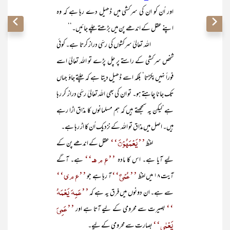
اور اُن کو ان کی سرکشی میں ڈھیل دے رہا ہے کہ وہ
اپنے عقل کے اندھے پن میں بڑھتے چلے جائیں۔‘‘
اللہ تعالیٰ سرکشوں کی رسّی دراز کرتا ہے۔ کوئی
شخص سرکشی کے راستے پر چل پڑے تو اللہ تعالیٰ اسے
فوراً نہیں پکڑتا‘ بلکہ اسے ڈھیل دیتا ہے کہ چلتے جاؤ جہاں
تک جانا چاہتے ہو۔ تو ان کی بھی اللہ تعالیٰ رسّی دراز کر رہا
ہے‘لیکن یہ سمجھتے ہیں کہ ہم مسلمانوں کا مذاق اڑا رہے
ہیں۔ اصل میں مذاق تو اللہ کے نزدیک اُن کا اڑ رہا ہے۔
’’یَعْمَھُوْنَ‘‘
لفظ
عقل کے اندھے پن کے
’’ع م ھـ‘‘
لیے آیا ہے۔ اس کا مادہ
ہے۔ آگے
’’عُمْیٌ‘‘
’’ع م ی‘‘
آیت ۱۸ میں لفظ
آ رہا ہے جو
’’عَمِہَ یَعْمَہُ
سے ہے۔ ان دونوں میں فرق یہ ہے کہ
‘‘
’’عَمِیَ
بصیرت سے محرومی کے لیے آتا ہے اور
یَعْمٰی‘‘
بصارت سے محرومی کے لیے۔