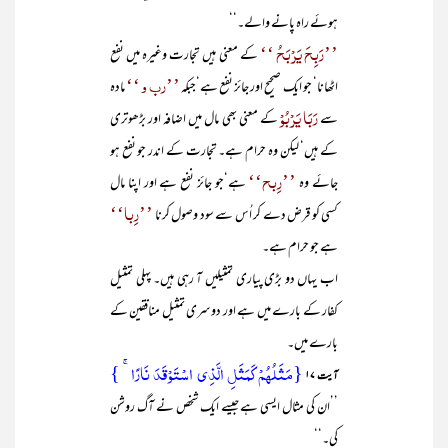
ہوئے راہ پانے والے۔‘‘
’’رَبِحَ یَرْبَحُ ‘‘
کے معنی ہیں تجارت وغیرہ میں نفع
’’رب و ‘‘
اٹھانا‘ جو ایک صحیح اور جائز نفع ہے‘جبکہ
مادہ
رَبَا یَرْبُوْ
سے
کے معنی بھی مال میں اضافہ اور بڑھوتری
کے ہیں‘ لیکن وہ حرام ہے۔ تجارت کے اندر جو نفع ہو
’’رِبح‘‘
جائے وہ
ہے‘جو جائز نفع ہے اور اپنا مال
’’رِبا‘‘
کسی کو قرض دے کر اُس سے سود وصول کرنا
ہے جو حرام ہے۔
اب یہاں دو بڑی پیاری تمثیلیں آ رہی ہیں۔ پہلی تمثیل
کفار کے بارے میں ہے اور دوسری تمثیل منافقین کے
بارے میں۔
{مَثَلُہُمۡ کَمَثَلِ الَّذِی اسۡتَوۡقَدَ نَارًا ۚ }
آیت ۱۷
’’ان کی مثال ایسی ہے جیسے ایک شخص نے آگ روشن
کی۔‘‘