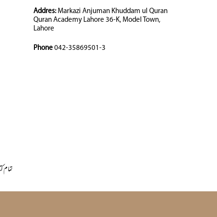
Addres:
Markazi Anjuman Khuddam ul Quran
Quran Academy Lahore 36-K, Model Town,
Lahore
Phone
042-35869501-3
تمام کت