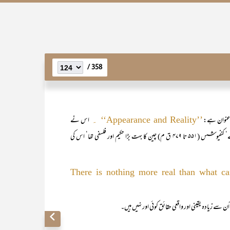
358 /
 عنوان ہے:
اس نے
’’Appearance and Reality‘‘ ۔
لکھا ہے کہ جو کچھ نظر آ رہا ہے یہ حقیقت نہیں ہے‘ حقیقت اس کے پیچھے ہے‘ کنفیوشس (۵۵۱ تا ۴۷۹ ق م) چین کا بہت بڑا حکیم اور فلسفی تھا‘ اس کی
There is nothing more real than what ca
ُن سے زیادہ یقینی اور واقعی حقائق کوئی اور نہیں ہیں۔