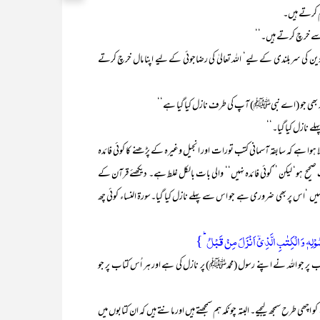
ئم کرتے ہیں۔
 سے خرچ کرتے ہیں۔‘‘
کے دین کی سربلندی کے لیے‘ اللہ تعالیٰ کی رضاجوئی کے لیے اپنا مال خرچ کرتے
س پر بھی جو (اے نبیﷺ) آپ کی طرف نازل کیا گیا ہے‘‘
لے نازل کیا گیا۔‘‘
ے کہ سابقہ آسمانی کتب تورات اور انجیل وغیرہ کے پڑھنے کا کوئی فائدہ
حیح ہو‘ لیکن ’’کوئی فائدہ نہیں‘‘ والی بات بالکل غلط ہے۔ دیکھئے قرآن کے
نہیں ‘اس پر بھی ضروری ہے جو اس سے پہلے نازل کیا گیا۔سورۃ النساء کوئی چھ
رَسُوۡلِہٖ وَ الۡکِتٰبِ الَّذِیۡۤ اَنۡزَلَ مِنۡ قَبۡلُ ؕ}
تاب پر جو اللہ نے اپنے رسول (محمدﷺ) پر نازل کی ہے اور ہر اُس کتاب پر جو
ھی طرح سمجھ لیجیے۔ البتہ چونکہ ہم سمجھتے ہیں اور مانتے ہیں کہ ان کتابوں میں