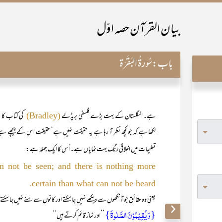
بیان القرآن حصہ اوّل
باب:
سُورۃُ البَقَرَۃ
ہے۔ انگلستان کے بہت بڑے فلسفی بریڈلے
کی کتاب کا
(Bradley)
تعلیمات میں اخلاقی رنگ بہت نمایاں ہے۔ اُس کا ایک جملہ ہے :
n not be seen; and there is nothing more
certain than what can not be heard.
یعنی وہ حقائق جو آنکھوں سے دیکھے نہیں جا سکتے اور کانوں سے سنے نہیں جا سکتے ا
{وَ یُقِیۡمُوۡنَ الصَّلٰوۃَ}
’’اور نماز قائم کرتے ہیں‘‘