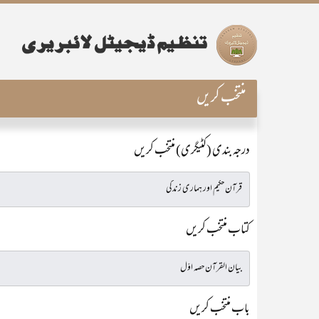
منتخب کریں
درجہ بندی (کٹیگری) منتخب کریں
کتاب منتخب کریں
باب منتخب کریں