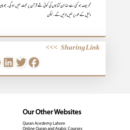
تحریف ہو گئی ہے لہٰذا اِن کتابوں کی کوئی شے قرآن پر حجت نہیں ہو گی۔ جو چ
دلیل کے طور پر نہیں لائیں گے۔ لیکن
>>>
Sharing Link
Our Other Websites
Quran Acedemy Lahore
Online Quran and Arabic Courses