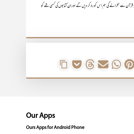
یز قرآن سے ٹکرائے گی ہم اس کو ردّ کر دیں گے اور ان کتابوں کی کسی شے کو
Our Apps
Ours Apps for Android Phone