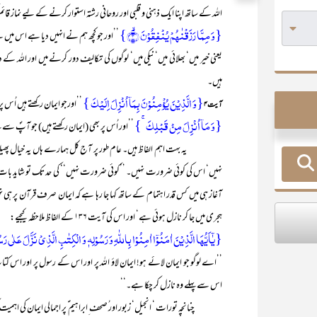
اللہ کے ساتھ اپنا ایک ذہنی و قلبی اور روحانی رشتہ استوار کرنے کے لیے نماز قا
{وَ مِمَّا رَزَقۡنٰہُمۡ یُنۡفِقُوۡنَ ۙ﴿۳﴾}
’’اور جو کچھ ہم نے انہیں دیا ہے اس میں
یعنی خیر میں‘ بھلائی میں‘ نیکی میں‘ لوگوں کی تکالیف دور کرنے میں اور اللہ 
ہیں۔
{وَ الَّذِیۡنَ یُؤۡمِنُوۡنَ بِمَاۤ اُنۡزِلَ اِلَیۡکَ }
’’اورجو ایمان رکھتے ہیں اُ
آیت۴
{وَ مَاۤ اُنۡزِلَ مِنۡ قَبۡلِکَ ۚ}
’’اور اُس پر بھی (ایمان رکھتے ہیں) جو آپؐ سے پہ
یہ بہت اہم الفاظ ہیں۔ عام طور پر آج کل ہمارے ہاں یہ خیال پھیلا ہوا ہ
نہیں‘ اس کی کوئی ضرورت نہیں۔ ’’کوئی ضرورت نہیں‘‘ کی حد تک تو شاید بات ص
آغاز ہی میں کس قدر اہتمام کے ساتھ کہا جا رہا ہے کہ ایمان صرف قرآن پر ہی 
ہجری میں جا کر نازل ہوئی ہے‘ اور اس کی آیت ۱۳۶ کے الفاظ ملاحظہ کیجیے:
{یٰۤاَیُّہَا الَّذِیۡنَ اٰمَنُوۡۤا اٰمِنُوۡا بِاللّٰہِ وَ رَسُوۡلِہٖ وَ الۡکِتٰبِ الَّذِیۡ نَزَّلَ عَلٰی 
’’اے لوگو جو ایمان لائے ہو! ایمان لاؤ اللہ پر اور اس کے رسول پر اور اس ک
اس سے پہلے وہ نازل کر چکا ہے۔‘‘
چنانچہ تورات ‘ انجیل‘ زبور اور ُصحف ِابراہیم ؑ پر اجمالی ایمان کی اہمیت کو اچ