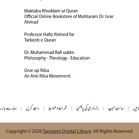
Maktaba Khuddam ul Quran
Official Online Bookstore of Mohtaram Dr. Israr
Ahmad
Professor Hafiz Ahmed Yar
Tarkeeb e Quran
Dr. Muhammad Rafi uddin
Philosophy - Theology - Education
Give up Riba
An Anti Riba Movement
ابیں
|
سائٹ میپ
|
رازداری کی پالیسی
|
شرائط و ضوابط
|
رابطہ کریں
|
ہمارے بارے
Copyright © 2026
Tanzeem Digital Library
. All Rights Reserved.