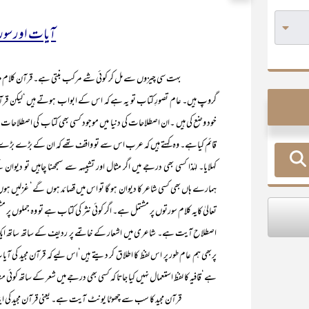
آیات اور سورت
بہت سی چیزوں سے مل کر کوئی شے مرکب بنتی ہے۔ قرآن کلام مرکب ہ
گروپ ہیں۔ عام تصورِ کتاب تو یہ ہے کہ اس کے ابواب ہوتے ہیں ‘لیکن قرآن
خود وضع کی ہیں ۔ان اصطلاحات کی دنیا میں موجود کسی بھی کتاب کی اصطلاحا
قائم کیاہے۔ وہ کہتے ہیں کہ عرب اس سے تو واقف تھے کہ ان کے بڑے بڑے شعر
کہلایا۔ لہٰذا کسی بھی درجے میں اگر مثال اور تشبیہہ سے سمجھنا چاہیں تو دیو
ہمارے ہاں بھی کسی شاعر کا دیوان ہو گا تو اس میں قصائد ہوں گے‘ غزلیں ہو
تعالیٰ کایہ کلام سورتوں پر مشتمل ہے۔ اگر کوئی نثر کی کتاب ہے تو وہ جملوں پر مشت
اصطلاح آیت ہے۔ شاعری میں اشعار کے خاتمے پر ردیف کے ساتھ ساتھ ایک لفظ
پربھی ہم عام طور پر اس لفظ کا اطلاق کر دیتے ہیں‘اس لیے کہ قرآن مجید کی 
ہے‘قافیہ کا لفظ استعمال نہیں کیا جاتا کہ کسی بھی درجے میں شعر کے ساتھ کوئی 
قرآن مجید کا سب سے چھوٹا یونٹ آیت ہے۔ یعنی قرآن مجید کی ابتدائی 