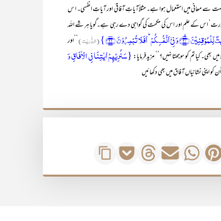
بہت سے معانی میں استعمال ہوا ہے۔ مثلاًآیاتِ آفاقی اور آیاتِ انفسی۔ ا س
ٰ کی قدرت‘ اس کے علم اور اس کی حکمت کی گواہی دے رہی ہے۔گویا ہر شے اللہ
 فِیۡۤ اَنۡفُسِکُمۡ ؕ اَفَلَا تُبۡصِرُوۡنَ ﴿۲۱﴾}
(الذّٰریٰت)
’’اور
{سَنُرِیۡہِمۡ اٰیٰتِنَا فِی الۡاٰفَاقِ وَ
بھی۔ کیا تم کو سوجھتا نہیں؟‘‘ مزید فرمایا:
 کو اپنی نشانیاں آفاق میں بھی دکھائیں