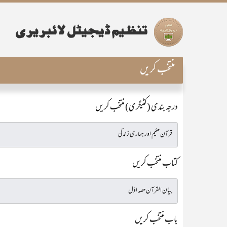
منتخب کریں
درجہ بندی (کٹیگری) منتخب کریں
کتاب منتخب کریں
باب منتخب کریں