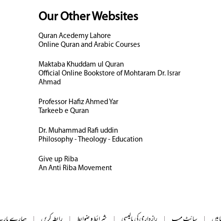
Our Other Websites
Quran Acedemy Lahore
Online Quran and Arabic Courses
Maktaba Khuddam ul Quran
Official Online Bookstore of Mohtaram Dr. Israr
Ahmad
Professor Hafiz Ahmed Yar
Tarkeeb e Quran
Dr. Muhammad Rafi uddin
Philosophy - Theology - Education
Give up Riba
An Anti Riba Movement
ابیں
|
سائٹ میپ
|
رازداری کی پالیسی
|
شرائط و ضوابط
|
رابطہ کریں
|
ہمارے بارے