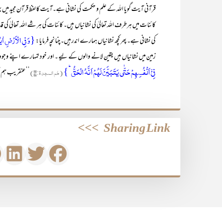
قرآنی آیت گویا اللہ کے علم و حکمت کی نشانی ہے۔آیت کا لفظ قرآن مجید میں 
کائنات میں ہرطرف اللہ تعالیٰ کی نشانیاں ہیں۔ کائنات کی ہر شے اللہ تعالی
{وَ فِی الۡاَرۡضِ اٰیٰتٌ لِّلۡمُوۡقِنِیۡنَ ﴿ۙ۲۰﴾وَ
کی نشانی ہے۔ پھر کچھ نشانیاں ہمارے اندر ہیں۔چنانچہ فرمایا:
زمین میں نشانیاں ہیں یقین لانے والوں کے لیے ۔ اور خود تمہارے اپنے وجود میں 
فِیۡۤ اَنۡفُسِہِمۡ حَتّٰی یَتَبَیَّنَ لَہُمۡ اَنَّہُ الۡحَقُّ ؕ}
(حٰم السجدۃ:۵۳)
’’عنقریب ہم اُن
>>>
Sharing Link