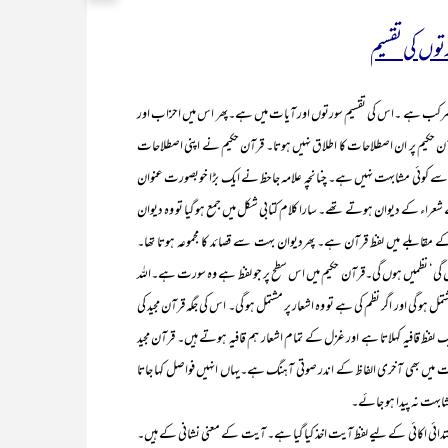
وں کی تقسیم
ے ۔اس کی تقسیم سورتوں اور آیات میں ہے۔پھر اس میں احزاب اور
 حکیم پر ان اصطلاحات کا اطلاق نہیں ہوتا۔ قرآن حکیم نے اپنی اصطلاحات
ت سے کوئی مشابہت نہیں ہے۔ چنانچہ علامہ جاحظ نے ایک بڑا خوبصورت عنوان
اء کے دیوان ہوتے تھے۔ سارا کلام کتابی شکل میں جمع ہو گیا تو وہ دیوان
ان کے مقابلے میں لفظ قرآن ہے۔ پھردیوان بہت سے قصائد کا مجموعہ ہوتا تھا۔
ں گی‘ نظمیں ہوں گی۔قرآن حکیم میں اس سطح پر جو لفظ ہے وہ سورت ہے۔اللہ
مل ہو گی اور اگر نظم کی ہے تو وہ اشعار پر مشتمل ہو گی۔ اس کی جگہ قرآن مجید کی
 قافیہ کہلاتا ہے اور غزل کے تمام اشعار ہم قافیہ ہوتے ہیں۔ قرآن مجید
آیات میں بھی آخری الفاظ کے اندر صوتی آہنگ ہے۔یہاں انہیں فواصل کہا جاتا
مشابہت نہ پیدا ہو جائے۔
اکائی کے لیے لفظ آیت اخذ کیا گیا ہے۔ آیت کے معنی نشانی کے ہیں۔