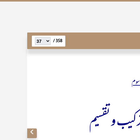
358 /
سوم
رکیب و تقسیم