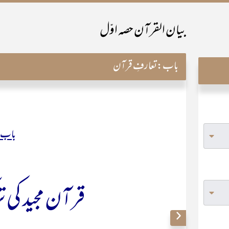
بیان القرآن حصہ اوّل
باب:
تعارفِ قرآن
باب 
قرآن مجید کی ت