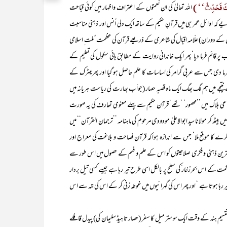
بِّکَ فَحَدِّثْ‘‘)
اللہ تعالیٰ کی ان نعمتوں کے اعتراف واظہار میں کوئی قباحت
 کہ اوائل عمر ہی میں قرآنِ حکیم کے ساتھ ایک دلی اُنس اور ذہنی مناسبت
سالوں کے دوران) علّامہ اقبال کی شاعری کے ذریعے قرآن کی عظمت‘ ّملت ِ اسلامی
ب پر قائم فرما دیا‘ پھر ایک خاندانی روایت کے مطابق ہائی سکول کی تعلیم کے
ا دی جس سے عربی گرامر کی اساسات کا علم حاصل ہو گیا اور پھر میٹرک کے
 ۱۹۴۷ء کے مسلم کش فسادات کے نتیجے میں ہم لگ بھگ ایک ماہ قصبہ حصار (جواَب بھارت کی ریاست ہریانہ میں
ی بلاک میں ’’محصور‘ ‘تھے‘ قرآن حکیم سے پہلے معنوی تعارف کی یہ صورت
 بیٹھ کر مولانا سید ابوالاعلیٰ مودودی مرحوم کی ماہنامہ ’’ترجمان القرآن‘‘ میں
اکرے کا موقع ملا‘ جس سے اندازہ ہوا کہ قرآن فصاحت و بلاغت کی معراج اور
 بہترین ذہنی و فکری صلاحیتوں کو اس کے علم و فہم کے حصول میں اس طور سے
حکمت کے اس بحرزخار ّکی سطح پر بالکل اسی طرح تیر رہا ہے جیسے کسی تیل بردار
رہا ہوتا ہے ‘ اور پھر اس کی گہرائیوں میں غوطہ زنی کر کے اس کی تہہ سے اس
 تقسیم ہند کے وقت ایک سو ستر میل کا سفر (حصار تا ہیڈ سلیمان کی) پیدل قافلے