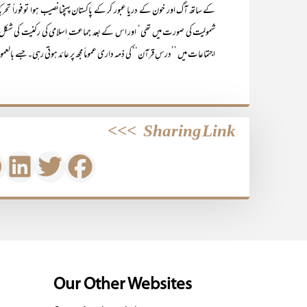
کے ساتھ آگ اور خون کے دریا عبور کر کے پاکستان پہنچنانصیب ہوا تو فوراً تحریک 
شمولیت کی صورت میں تھی‘ اور اس کے بعد جماعت ِاسلامی کی رکنیت کی 
اجتماعات میں ’’درسِ قرآن‘‘ کی ذمہ داری عموماً مجھ پر عائد ہوتی رہی۔ جسے بالع
>>>
Sharing Link
Our Other Websites