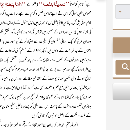
’’تحدیثًا لِلنّعمۃ‘‘
’’وَاَمَّا بِنِعْمَۃِ رَ
ہے‘ تاہم‘ خالصتاً
(بفحوائے
محسوس نہیں ہوتی کہ اس نے اپنے خاص فضل و کرم سے ایسے حالات پیدا کر دیے
قائم ہوتی چلی گئی۔ چنانچہ اوّلاً بالکل ہی نوعمری میں (ہائی سکول کے ابتدائی 
کی نشاۃِ ثانیہ کی امید اور اس کے ضمن میں قرآن کی اہمیت کا ایک گہرا نقش قل
دوران عربی کو ایک اضافی مضمون کی حیثیت سے اختیارکرنے کی صورت پیدا فرم
امتحان کے بعد فراغت کے دنوں میں‘ جبکہ
ہے) میں ہندوئوں کے حملوں سے دفاع کے لیے چند محلّوں پر مشتمل ایک دفاع
پیدا فرما دی کہ مجھے اور میرے بڑے بھائی اظہار احمد صاحب مرحوم کو ایک مسجد میں
شائع ہونے والی تفسیر ِسورئہ یوسف ؑ کے اجتماعی مطالعے اور اس پر باہمی مذ
سرچشمہ ٔہدایت ہی نہیں منبع ِعلم و حکمت بھی ہے‘ اورواقعتا اِس لائق ہے کہ
صرف کیا جائے کہ اوّلاً اس کے عمومی پیغام کو صحیح طور پر سمجھیں جو کہ علم و 
جہاز میں شکست و ریخت کے باعث اس سے نکل کر بہنے والا تیل سطح سمندر پر تیر 
کے فلسفہ و حکمت کے اصل موتیوں کو تلاش کریں!
الحمد للہ‘ ثم الحمد للہ ‘ کہ یہ ان ہی امورِ ثلاثہ کے نتیجے کا ظہور تھا کہ جب