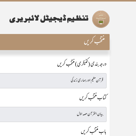
منتخب کریں
درجہ بندی (کٹیگری) منتخب کریں
کتاب منتخب کریں
باب منتخب کریں