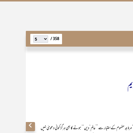
358 /
یم
ّجہ مفہوم کے اعتبار سے ’’عالمِ‘ِدین‘‘ ہونے کا بھی ہرگز کوئی دعویٰ نہیں