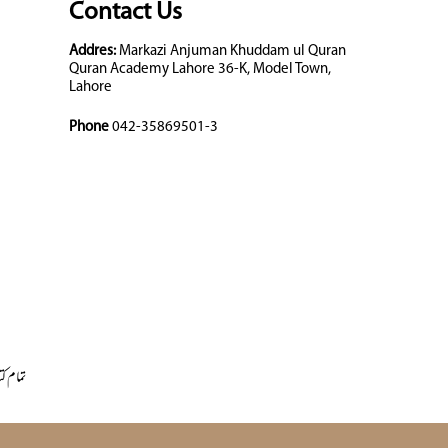
Contact Us
Addres:
Markazi Anjuman Khuddam ul Quran
Quran Academy Lahore 36-K, Model Town,
Lahore
Phone
042-35869501-3
تمام کت