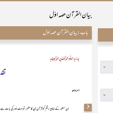
بیان القرآن حصہ اوّل
باب:
بیان القرآن حصہ اوّل
بِسۡمِ اللّٰہِ الرَّحۡمٰنِ الرَّحِیۡمِ
تقـد
اسرار احمد
اِن سطور کے ناچیز راقم کو قرآن مجید کا مفسّر تو بہت دُور کی بات ہے‘ مرو