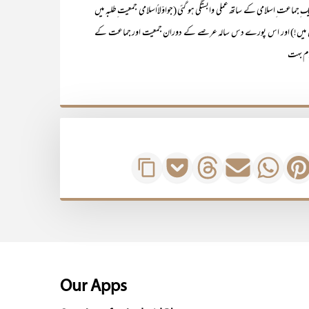
ِجماعت ِاسلامی کے ساتھ عملی وابستگی ہو گئی (جواوّلاًاسلامی جمعیت ِطلبہ میں
شکل میں!) اور اس پورے دس سالہ عرصے کے دوران جمعیت اور جماعت کے
موم بہت
Our Apps