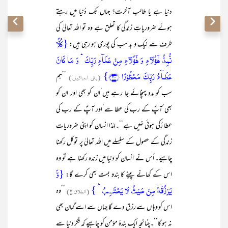
دنیا ہے یا طالب آخرت؟ جہاں تک دُنیا میں رہتے
ہوئے ضروریاتِ زندگی کا تعلق ہے وہ تو اللہ تعالیٰ کی
{کُلًّا
طرف سے نیک و بد سب کی پوری ہو رہی ہیں:
نُّمِدُّ ہٰۤؤُلَآءِ وَ ہٰۤؤُلَآءِ مِنۡ عَطَآءِ رَبِّکَ ؕ وَ مَا کَانَ
عَطَـآءُ رَبِّکَ مَحۡظُوۡرًا ﴿۲۰﴾}
(بنی اسرائیل)
’’ہم
سب کو مدد پہنچائے جا رہے ہیں‘ان کو بھی اور ان کو
بھی‘آپؐ کے رب کی عطا سے‘اور آپؐ کے رب کی
عطا رُکی ہوئی نہیں ہے‘‘۔لہٰذا انسان کو اپنی ضروریات
زندگی کے حصول کے سلسلے میں اللہ تعالیٰ پر توکل رکھنا
چاہیے۔ اُس نے انسان کو دنیا میں زندہ رکھنا ہے تو وہ
{وَّ
اس کے کھانے پینے کا بندو بست بھی کرے گا:
یَرۡزُقۡہُ مِنۡ حَیۡثُ لَا یَحۡتَسِبُ ؕ }
(الطلاق:۳)
’’وہ
اس کو وہا ں سے رزق دے گا جہاں سے اسے گمان بھی
نہ ہو گا‘‘۔چنانچہ ایک بندۂ مؤمن کو چاہیے کہ فکر ِدنیا سے