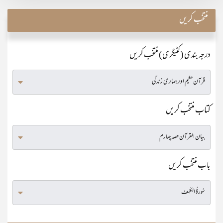
منتخب کریں
درجہ بندی (کٹیگری) منتخب کریں
کتاب منتخب کریں
باب منتخب کریں