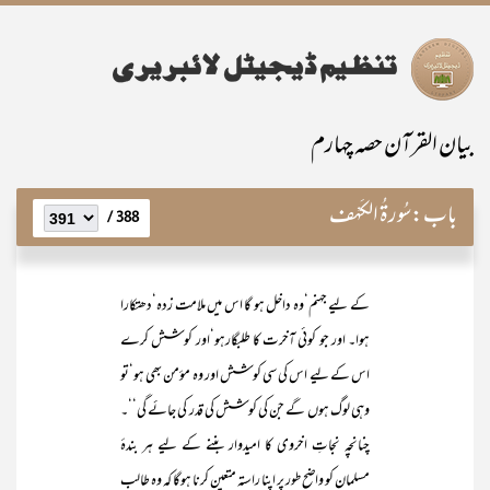
بیان القرآن حصہ چہارم
باب:
سُورۃُ الکَہْف
388 /
کے لیے جہنم‘وہ داخل ہو گا اس میں ملامت زدہ‘دھتکارا
ہوا۔ اور جو کوئی آخرت کا طلبگارہو‘اور کوشش کرے
اس کے لیے اس کی سی کوشش اور وہ مؤمن بھی ہو‘تو
وہی لوگ ہوں گے جن کی کوشش کی قدر کی جائے گی‘‘۔
چنانچہ نجاتِ اخروی کا امیدوار بننے کے لیے ہر بندۂ
مسلمان کو واضح طور پر اپنا راستہ متعین کرنا ہوگا کہ وہ طالب