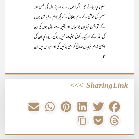
نہیں کیا جائے گا ۔ اگر انہوں نے اپنے دل کی تسلی اور
ضمیر کی خوشی کے لیے بھلائی کے کچھ کام کیے بھی ہوں
گے تو ایسی نیکیاں جو ایمان اور یقین سے خالی ہوں گی ان
کی اللہ کے نزدیک کوئی حیثیت نہیں ہوگی۔ چنانچہ ان کی
ایسی تمام نیکیاں ضائع کر دی جائیں گی اور میزان میں ان
کا
>>>
Sharing Link