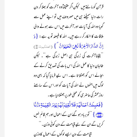
قرآن کو مانتے ہیں ‘لیکن اگر حقیقتاً وہ آخرت کو بھلا کر دن
رات دنیا سمیٹنے ہی میں مصروف ہیں تو اپنے عمل سے
گویا وہ اللہ کی آیات اور آخرت میں اس سے ہونے والی
{وَ
ملاقات کا انکار کر رہے ہیں۔ اللہ کا فیصلہ تو یہ ہے:
اِنَّ الدَّارَ الۡاٰخِرَۃَ لَہِیَ الۡحَیَوَانُ ۘ}
(العنکبوت:۶۴)
’’یقیناآخرت کی زندگی ہی اصل زندگی ہے‘‘۔ لیکن
طالبانِ دنیا کا عمل اللہ کی اس بات کی تصدیق کرنے کے
بجائے اس کو جھٹلاتا ہے۔ اس لیے فرمایا گیا کہ یہی وہ
لوگ ہیں جنہوں نے اللہ کی آیات کو اور اس کے سامنے
روزِمحشر کی حاضری کو عملی طور پر جھٹلادیا ہے۔
{فَحَبِطَتۡ اَعۡمَالُہُمۡ فَلَا نُقِیۡمُ لَہُمۡ یَوۡمَ الۡقِیٰمَۃِ وَزۡنًا
﴿۱۰۵﴾}
’’تو برباد ہو گئے ان کے اعمال اور ہم قائم نہیں
کریں گے ان کے لیے قیامت کے دن کوئی وزن۔‘‘
قیامت کے دن ایسے لوگوں کے اعمال کا وزن