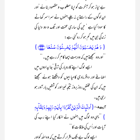
بے نیاز ہو کر آخرت کو اپنا مطلوب و مقصود بنائے ‘اور
ان لوگوں کے راستے پر نہ چلے جنہوں نے سرا سر گھاٹے
کا سودا کیاہے ‘ جن کی ساری محنت اور تگ و دو دنیا کی
زندگی ہی میں گم ہو کر رہ گئی ہے:
{ وَ ہُمۡ یَحۡسَبُوۡنَ اَنَّہُمۡ یُحۡسِنُوۡنَ صُنۡعًا ﴿۱۰۴﴾}
’’اور وہ سمجھتے ہیں کہ وہ بہت اچھا کام کر رہے ہیں۔‘‘
ایسے لوگ اپنے کاروبار کی ترقی‘جائیدادوں میں
اضافے اور دیگر مادی کامیابیوں کو دیکھتے ہوئے سمجھتے
ہیں کہ ان کی محنتیں روز بروز نتیجہ خیز اور کوششیں بار آور ہو
رہی ہیں۔
{اُولٰٓئِکَ الَّذِیۡنَ کَفَرُوۡا بِاٰیٰتِ رَبِّہِمۡ وَ لِقَآئِہٖ
آیت۱۰۵
}
’’یہی وہ لوگ ہیں جنہوں نے انکار کیا اپنے رب کی
آیات اور اُس کی ملاقات کا‘‘
ایسے لوگ بے شک اقرار کرتے ہیں کہ وہ اللہ کواور