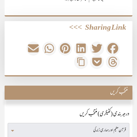
>>>
Sharing Link
منتخب کریں
درجہ بندی (کٹیگری) منتخب کریں