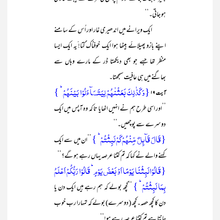
ہو جاتی۔‘‘
ایک ویرانے میں اندھیری غار اور اُس کے سامنے
اپنے بازو پھیلائے بیٹھا ہوا ایک خوفناک ُکتا! ّیہ ایک ایسا
منظر تھا جسے جو بھی دیکھتا ڈر کے مارے وہاں سے
بھاگنے میں ہی عافیت سمجھتا۔
{وَ کَذٰلِکَ بَعَثۡنٰہُمۡ لِیَتَسَآءَلُوۡا بَیۡنَہُمۡ ؕ }
آیت ۱۹
’’اور اسی طرح ہم نے انہیں اٹھایا تا کہ وہ آپس میں ایک
دوسرے سے پوچھیں۔‘‘
{قَالَ قَآئِلٌ مِّنۡہُمۡ کَمۡ لَبِثۡتُمۡ ؕ }
’’ان میں سے ایک
کہنے والے نے کہا کہ تم کتنا عرصہ یہاں رہے ہو گے؟‘‘
{قَالُوۡا لَبِثۡنَا یَوۡمًا اَوۡ بَعۡضَ یَوۡمٍ ؕ قَالُوۡا رَبُّکُمۡ اَعۡلَمُ
بِمَا لَبِثۡتُمۡ ؕ }
’’کچھ بولے کہ ہم رہے ہیں ایک دن یا
دن کا کچھ حصہ۔کچھ (دوسرے) بولے کہ تمہارا رب خوب
جانتا ہے تم کتنا عرصہ رہے ہو!‘‘