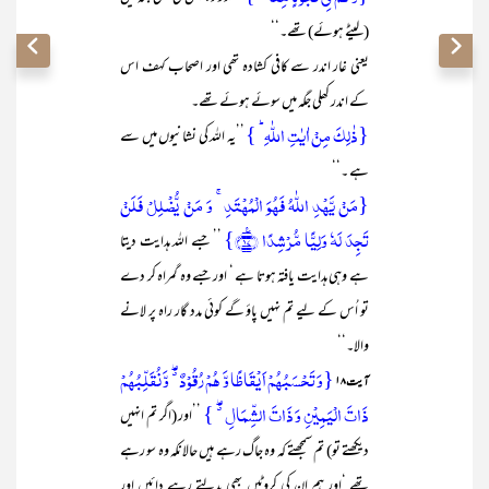
(لیٹے ہوئے) تھے۔‘‘
یعنی غار اندر سے کافی کشادہ تھی اور اصحاب کہف اس
کے اندر کھلی جگہ میں سوئے ہوئے تھے۔
{ذٰلِکَ مِنۡ اٰیٰتِ اللّٰہِ ؕ }
’’یہ اللہ کی نشانیوں میں سے
ہے ۔‘‘
{مَنۡ یَّہۡدِ اللّٰہُ فَہُوَ الۡمُہۡتَدِ ۚ وَ مَنۡ یُّضۡلِلۡ فَلَنۡ
تَجِدَ لَہٗ وَلِیًّا مُّرۡشِدًا ﴿٪۱۷﴾}
’’ جسے اللہ ہدایت دیتا
ہے وہی ہدایت یافتہ ہوتا ہے ‘ اور جسے وہ گمراہ کر دے
تو اُس کے لیے تم نہیں پاؤ گے کوئی مدد گار راہ پر لانے
والا۔‘‘
{وَ تَحۡسَبُہُمۡ اَیۡقَاظًا وَّ ہُمۡ رُقُوۡدٌ ٭ۖ وَّ نُقَلِّبُہُمۡ
آیت ۱۸
ذَاتَ الۡیَمِیۡنِ وَ ذَاتَ الشِّمَالِ ٭ۖ }
’’اور (اگر تم انہیں
دیکھتے تو) تم سمجھتے کہ وہ جاگ رہے ہیں حالانکہ وہ سو رہے
تھے ‘اور ہم ان کی کروٹیں بھی بدلتے رہے دائیں اور