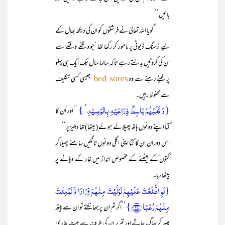
بائیں‘‘
گویا اللہ تعالیٰ نے فرشتوں کو ان کی دیکھ بھال کے
لیے نرسنگ ڈیوٹی پر مامور کر رکھا تھا ‘جو وقفے وقفے سے
ان کی کروٹیں بدلتے رہے تا کہ سالہا سال تک ایک ہی پہلو
پر لیٹے رہنے سے وہ
جیسی کسی تکلیف
bed sores
سے محفوظ رہیں۔
{وَ کَلۡبُہُمۡ بَاسِطٌ ذِرَاعَیۡہِ بِالۡوَصِیۡدِ ؕ }
’’اور اُن کا
ُکتا ّاپنے دونوں ہاتھ پھیلائے ہوئے (بیٹھا)تھا دہلیز پر‘‘
اس دوران ان کا کتا اپنی اگلی دونوں ٹانگیں سامنے پھیلا کر
ُکتوں ّکے بیٹھنے کے مخصوص انداز میں غار کے دہانے پر
بیٹھا رہا۔
{لَوِ اطَّلَعۡتَ عَلَیۡہِمۡ لَوَلَّیۡتَ مِنۡہُمۡ فِرَارًا وَّ لَمُلِئۡتَ
مِنۡہُمۡ رُعۡبًا ﴿۱۸﴾}
’’اگر تم ان پرجھانکتے تو ان سے پیٹھ
پھیر کر بھاگ جاتے اور تم پر ان کی طرف سے ہیبت طاری