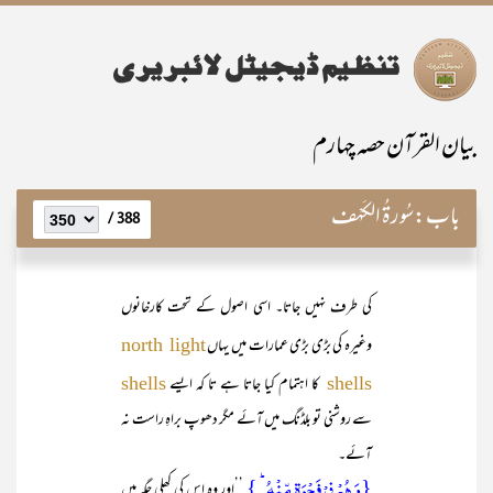
بیان القرآن حصہ چہارم
باب:
سُورۃُ الکَہْف
388 /
کی طرف نہیں جاتا۔ اسی اصول کے تحت کارخانوں
وغیرہ کی بڑی بڑی عمارات میں یہاں
north light
کا اہتمام کیا جاتا ہے تا کہ ایسے
shells
shells
سے روشنی تو بلڈنگ میں آئے مگر دھوپ براہِ راست نہ
آئے۔
{وَ ہُمۡ فِیۡ فَجۡوَۃٍ مِّنۡہُ ؕ }
’’اور وہ اس کی کھلی جگہ میں