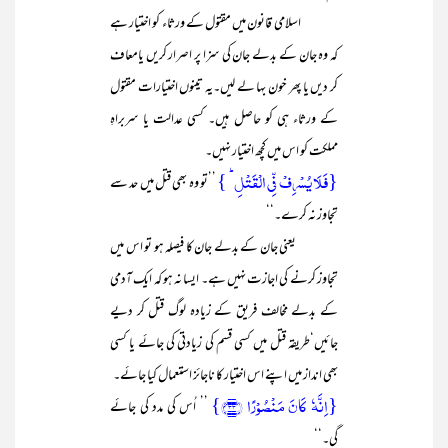
اسلامی قانون میں مقتول کے ورثاء کو اختیار ہے
کہ وہ جان کے بدلے جان کی سزا پر اصرار کریں یامعاف
کر دیں یا پھر خون بہا لے لیں۔یہ تینوں اختیارات مقتول
کے ورثاء ہی کو حاصل ہیں۔ کسی عدالت یا سربراہِ
مملکت کو اس میں کچھ اختیار نہیں۔
{فَلَا یُسۡرِفۡ فِّی الۡقَتۡلِ ؕ }
’’تو وہ بھی قتل میں حد سے
تجاوز نہ کرے۔‘‘
یعنی جان کے بدلے جان کا فیصلہ ہو تو اس میں
تجاوز کرنے کی اجازت نہیں ہے۔ ایسا نہ ہو کہ ایک آدمی
کے بدلے مخالف فریق کے زیادہ لوگ قتل کر دیے
جائیں‘طریقہ قتل میں کسی قسم کی زیادتی کی جائے یا کسی
بھی انداز میں اپنے اس اختیار کا ناجائز استعمال کیا جائے۔
{اِنَّہٗ کَانَ مَنۡصُوۡرًا ﴿۳۳﴾}
’’ اُس کی مدد کی جائے
گی۔‘‘