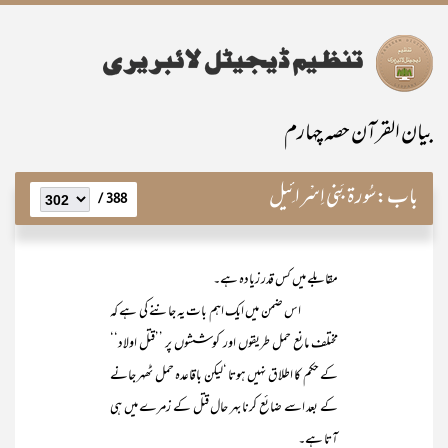
بیان القرآن حصہ چہارم
باب:
سُورۃ بَنِی اِسْرائِیل
388 /
مقابلے میں کس قدر زیادہ ہے۔
اس ضمن میں ایک اہم بات یہ جاننے کی ہے کہ
مختلف مانع حمل طریقوں اور کوششوں پر ’’قتل اولاد‘‘
کے حکم کا اطلاق نہیں ہوتا ‘لیکن باقاعدہ حمل ٹھہر جانے
کے بعد اسے ضائع کرنا بہر حال قتل کے زمرے میں ہی
آتا ہے۔