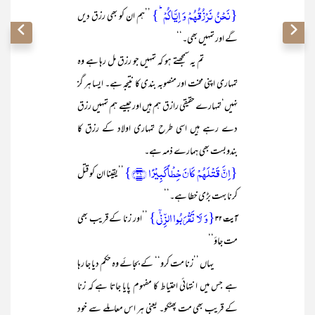
{نَحۡنُ نَرۡزُقُہُمۡ وَ اِیَّاکُمۡ ؕ}
’’ہم ان کو بھی رزق دیں
گے اور تمہیں بھی۔‘‘
تم یہ سمجھتے ہو کہ تمہیں جو رزق مل رہا ہے وہ
تمہاری اپنی محنت اور منصوبہ بندی کا نتیجہ ہے۔ ایسا ہر گز
نہیں‘تمہارے حقیقی رازق ہم ہیں اور جیسے ہم تمہیں رزق
دے رہے ہیں اسی طرح تمہاری اولاد کے رزق کا
بندوبست بھی ہمارے ذمہ ہے۔
{اِنَّ قَتۡلَہُمۡ کَانَ خِطۡاً کَبِیۡرًا ﴿۳۱﴾}
’’یقینا ان کو قتل
کرنا بہت بڑی خطا ہے۔‘‘
{وَ لَا تَقۡرَبُوا الزِّنٰۤی}
’’اور زنا کے قریب بھی
آیت ۳۲
مت جاؤ‘‘
یہاں ’’زنا مت کرو‘‘ کے بجائے وہ حکم دیا جا رہا
ہے جس میں انتہائی احتیاط کا مفہوم پایا جاتا ہے کہ زنا
کے قریب بھی مت پھٹکو۔ یعنی ہر اس معاملے سے خود