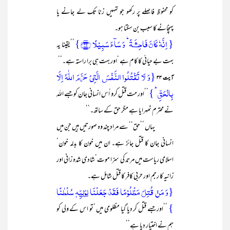
کو محفوظ فاصلے پر رکھو جو تمہیں زنا تک لے جانے یا
پہنچانے کا سبب بن سکتا ہو۔
{ اِنَّہٗ کَانَ فَاحِشَۃً ؕ وَ سَآءَ سَبِیۡلًا ﴿۳۲﴾}
’’یقینا یہ
بہت بے حیائی کا کام ہے ‘اور بہت ہی برا راستہ ہے۔‘‘
{وَ لَا تَقۡتُلُوا النَّفۡسَ الَّتِیۡ حَرَّمَ اللّٰہُ اِلَّا
آیت ۳۳
بِالۡحَقِّ ؕ }
’’اور مت قتل کرو اُس انسانی جان کو جسے اللہ
نے محترم ٹھہرایا ہے مگر حق کے ساتھ۔‘‘
یہاں ’’حق‘‘ سے مراد چند وہ صورتیں ہیں جن میں
انسانی جان کا قتل جائز ہے۔ ان میں خون کا بدلہ خون‘
اسلامی ریاست میں مرتد کی سزا موت‘شادی شدہ زانی اور
زانیہ کا رجم اور حربی کافر کا قتل شامل ہے۔
{وَ مَنۡ قُتِلَ مَظۡلُوۡمًا فَقَدۡ جَعَلۡنَا لِوَلِیِّہٖ سُلۡطٰنًا
}
’’اور جسے قتل کر دیا گیا مظلومی میں ‘تو اس کے ولی کو
ہم نے اختیار دیا ہے‘‘