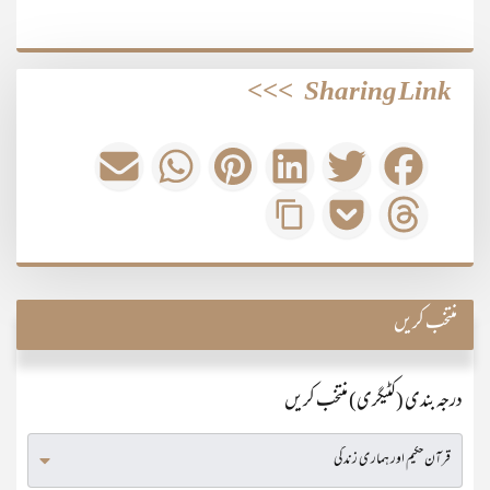
>>>
Sharing Link
منتخب کریں
درجہ بندی (کٹیگری) منتخب کریں