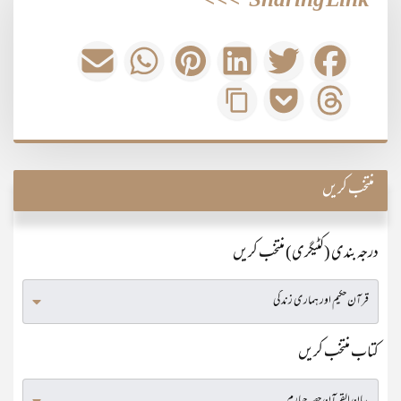
>>>
Sharing Link
منتخب کریں
درجہ بندی (کٹیگری) منتخب کریں
کتاب منتخب کریں