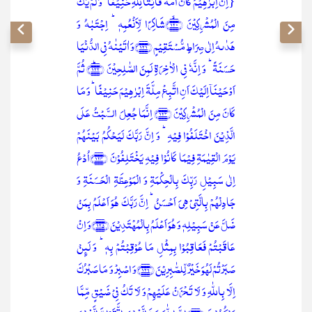
{اِنَّ اِبۡرٰہِیۡمَ کَانَ اُمَّۃً قَانِتًا لِّلّٰہِ حَنِیۡفًا ؕ وَ لَمۡ یَکُ
مِنَ الۡمُشۡرِکِیۡنَ ﴿۱۲۰﴾ۙشَاکِرًا لِّاَنۡعُمِہٖ ؕ اِجۡتَبٰہُ وَ
ہَدٰىہُ اِلٰی صِرَاطٍ مُّسۡتَقِیۡمٍ ﴿۱۲۱﴾وَ اٰتَیۡنٰہُ فِی الدُّنۡیَا
حَسَنَۃً ؕ وَ اِنَّہٗ فِی الۡاٰخِرَۃِ لَمِنَ الصّٰلِحِیۡنَ ﴿۱۲۲﴾ؕ ثُمَّ
اَوۡحَیۡنَاۤ اِلَیۡکَ اَنِ اتَّبِعۡ مِلَّۃَ اِبۡرٰہِیۡمَ حَنِیۡفًا ؕ وَ مَا
کَانَ مِنَ الۡمُشۡرِکِیۡنَ ﴿۱۲۳﴾ اِنَّمَا جُعِلَ السَّبۡتُ عَلَی
الَّذِیۡنَ اخۡتَلَفُوۡا فِیۡہِ ؕ وَ اِنَّ رَبَّکَ لَیَحۡکُمُ بَیۡنَہُمۡ
یَوۡمَ الۡقِیٰمَۃِ فِیۡمَا کَانُوۡا فِیۡہِ یَخۡتَلِفُوۡنَ ﴿۱۲۴﴾اُدۡعُ
اِلٰی سَبِیۡلِ رَبِّکَ بِالۡحِکۡمَۃِ وَ الۡمَوۡعِظَۃِ الۡحَسَنَۃِ وَ
جَادِلۡہُمۡ بِالَّتِیۡ ہِیَ اَحۡسَنُ ؕ اِنَّ رَبَّکَ ہُوَ اَعۡلَمُ بِمَنۡ
ضَلَّ عَنۡ سَبِیۡلِہٖ وَ ہُوَ اَعۡلَمُ بِالۡمُہۡتَدِیۡنَ ﴿۱۲۵﴾وَ اِنۡ
عَاقَبۡتُمۡ فَعَاقِبُوۡا بِمِثۡلِ مَا عُوۡقِبۡتُمۡ بِہٖ ؕ وَ لَئِنۡ
صَبَرۡتُمۡ لَہُوَ خَیۡرٌ لِّلصّٰبِرِیۡنَ ﴿۱۲۶﴾وَ اصۡبِرۡ وَ مَا صَبۡرُکَ
اِلَّا بِاللّٰہِ وَ لَا تَحۡزَنۡ عَلَیۡہِمۡ وَ لَا تَکُ فِیۡ ضَیۡقٍ مِّمَّا