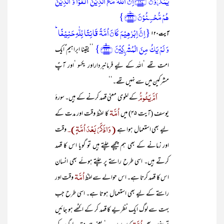
یَمۡکُرُوۡنَ ﴿۱۲۷﴾اِنَّ اللّٰہَ مَعَ الَّذِیۡنَ اتَّقَوۡا وَّ الَّذِیۡنَ
ہُمۡ مُّحۡسِنُوۡنَ ﴿۱۲۸﴾٪}
{اِنَّ اِبۡرٰہِیۡمَ کَانَ اُمَّۃً قَانِتًا لِّلّٰہِ حَنِیۡفًا ؕ
آیت۱۲۰
وَ لَمۡ یَکُ مِنَ الۡمُشۡرِکِیۡنَ ﴿۱۲۰﴾ۙ}
’’یقینا ابراہیم ؑایک
امت تھے ‘اللہ کے لیے فرمانبرداراور یکسو ‘اور آپؑ
مشرکین میں سے نہیں تھے۔‘‘
اَمَّ یَئُومُّ
کے لغوی معنی قصد کرنے کے ہیں۔ سورۂ
اُمَّۃ
یوسف (آیت ۴۵) میں
کا لفظ وقت اور مدت کے
(وَادَّکَرَ بَعْدَ اُمَّۃٍ)۔
لیے بھی استعمال ہوا ہے
وقت
اور زمانے کے بھی ہم پیچھے چلتے ہیں تو گویا اس کا قصد
کرتے ہیں۔ اسی طرح راستے پر چلتے ہوئے بھی انسان
اُمَّۃ
اس کا قصد کرتا ہے۔ اس حوالے سے لفظ
وقت اور
راستے کے لیے بھی استعمال ہوتا ہے۔ اسی طرح جب
بہت سے لوگ ایک نظریے کا قصد کر کے اکٹھے ہو جائیں