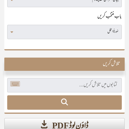
باب منتخب کریں
تلاش کریں
ڈاؤن لوڈ PDF