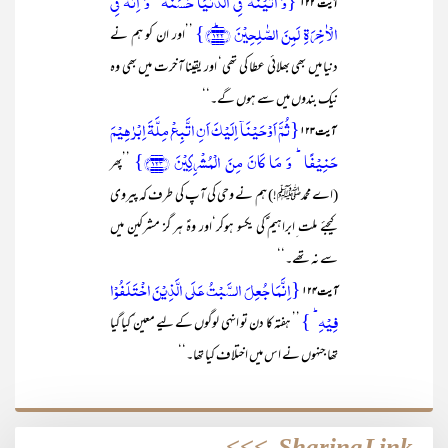
{وَ اٰتَیۡنٰہُ فِی الدُّنۡیَا حَسَنَۃً ؕ وَ اِنَّہٗ فِی
آیت ۱۲۲
الۡاٰخِرَۃِ لَمِنَ الصّٰلِحِیۡنَ ﴿۱۲۲﴾ؕ}
’’اور ان کو ہم نے
دنیا میں بھی بھلائی عطا کی تھی‘ اور یقینا آخرت میں بھی وہ
نیک بندوں میں سے ہوں گے۔‘‘
{ثُمَّ اَوۡحَیۡنَاۤ اِلَیۡکَ اَنِ اتَّبِعۡ مِلَّۃَ اِبۡرٰہِیۡمَ
آیت ۱۲۳
حَنِیۡفًا ؕ وَ مَا کَانَ مِنَ الۡمُشۡرِکِیۡنَ ﴿۱۲۳﴾}
’’پھر
(اے محمدﷺ!) ہم نے وحی کی آپ کی طرف کہ پیروی
کیجئے ملت ِابراہیم ؑکی یکسو ہوکر‘اور وہؑ ہر گز مشرکین میں
سے نہ تھے۔‘‘
{اِنَّمَا جُعِلَ السَّبۡتُ عَلَی الَّذِیۡنَ اخۡتَلَفُوۡا
آیت ۱۲۴
فِیۡہِ ؕ }
’’ ہفتہ کا دن تو انہی لوگوں کے لیے معین ّکیا گیا
تھا جنہوں نے اس میں اختلاف کیا تھا۔‘‘