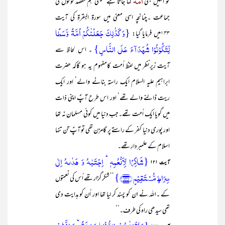
اُمَّۃ
تو انہیں بھی
کہا جاتا ہے‘ یعنی ہم مقصد لوگوں کی
جماعت ۔چنانچہ اسی معنی میں سورۃ البقرۃ کی آیت
{وَ کَذٰلِکَ جَعَلۡنٰکُمۡ اُمَّۃً وَّسَطًا
۱۴۳میں فرمایا گیا:
لِّتَکُوۡنُوۡا شُہَدَآءَ عَلَی النَّاسِ}
۔ اس لحاظ سے
آیت زیرنظر میں لفظ اُمت کامفہوم یہ ہو گاکہ حضرت
ابراہیم علیہ السلام ایک راستہ بنانے والے‘ اور ایک
ریت ڈالنے والے تھے‘ اور اس طرح آپؐ اپنی ذات
میں گویا ایک اُمت تھے۔جب دنیا میں کوئی مسلمان نہ تھا
اور پوری دنیا کفر کے راستے پر گامزن تھی تو آپؑ تن تنہا
اسلام کے علمبردار تھے۔
{شَاکِرًا لِّاَنۡعُمِہٖ ؕ اِجۡتَبٰہُ وَ ہَدٰىہُ اِلٰی
آیت ۱۲۱
صِرَاطٍ مُّسۡتَقِیۡمٍ ﴿۱۲۱﴾}
’’ شکر گزار تھے اُس کی نعمتوں
کے ۔اللہ نے ان کو پسند کر لیا تھا اور اُن کو ہدایت دی
تھی سیدھی راہ کی طرف۔‘‘