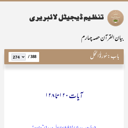
بیان القرآن حصہ چہارم
باب:
سُورۃُ النَّحْل
388 /
آیات ۱۲۰تا ۱۲۸