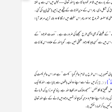
بارے میں شاعر خود جانتا ہے یا اللہ تعالیٰ ---- لیکن میں اس سے یہ نکتہ
 ِخلق کی شکل دی۔ پھر اس کے مزید تنزلات کے نتیجے میں زمین (مٹی)پیدا کی گئی ۔
ا سلسلہ شروع ہوا اور پھر اس سلسلے میں ارتقا کا وہ بلند ترین مرحلہ آیا:
کے فلسفے کو بھی اچھی طرح سمجھنے کی ضرورت ہے ۔ ’’وحدت الوجود‘‘ کے
ہے اس میں سے کسی چیز کا وجود حقیقی نہیں ہے۔ گویا اللہ کے علاوہ اس کائنات
ی تصویریں ۔اس طرح یہ تمام َعالم گویا ’’نیست‘‘ ہے اور اس عالم ِنیست کی
َّ ؕ}
( صٓ:۷۵)
کہ میں نے اسے اپنے دونوں ہاتھوں سے بنایا ہے۔ اللہ کا ایک
ل ِتخلیق کا کلائمکس ‘ مسجودِ ملائک اورخلیفۃ اللہ ہے۔ چنانچہ مرزا بیدک فرماتے
ہار! ذرا اپنے مقام و مرتبہ کو پہچانو! تمہیں وجود میں لانے کے لیے اللہ تعالیٰ
ہیں جا کر تمہارا نقش بنا۔