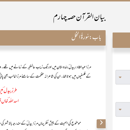
بیان القرآن حصہ چہارم
باب:
سُورۃُ النَّحْل
مرزا عبدالقاد ربیدلؔ ہندوستان میں اورنگ زیب عالمگیر کے زمانے میں تھے۔ 
کے فلسفیوں میں ہوتا تھا۔ ان کی شاعرانہ عظمت کے سامنے مرزا غالب بھی پانی 
طرزِ بیدل ؔمیں
اسد اللہ ؔخا
موضوع کی اہمیت کے پیش نظر یہاں مرزا بیدلؔ کے مندرجہ بالا شعر کی وضا