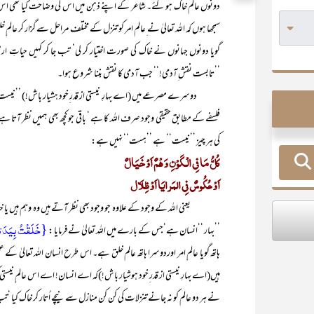
دونوں عالم خاک ہو گئے۔ شاعر کے اپنے ذہن میں اس کی وضاحت کیا تھی اس کے 
سمجھا ہوں کہ اللہ تعالیٰ نے ِعالم امر کو تنزل کے مختلف مراحل سے گزار کر عالم
گویا دونوں جہانوں نے خاک کی صورت اختیار کر لی‘ تب جا کر کہیں حیاتِ ارضی ک
’’تابست نقش ِآدمی!‘‘ جب آدمی کا نقش بننا شروع ہوا۔
دوسرے مصرعے میں (اے بہارِ نیستی از قدر ِخود ہشیار باش!) ’’نیست‘‘ 
فلسفے کے مطابق حقیقی وجود صرف اللہ کا ہے ‘ باقی جو کچھ بھی ہمیں نظر آتا 
کی ہر چیز ’’نیست‘‘ ہے ’’ہست‘‘ نہیں ہے:
کُلُّ مَا فِی الْـکَوْنِ وَ ھْمٌ اَوْ خَیَالٌ
اَوْ عُکُوسٌ فِی المَرایَا اَوْ ظِلَال
یعنی اللہ کے وجود کے علاوہ جو وجود بھی نظر آتے ہیں وہ وہم ہیں یا خیال
{خَلَقۡتُ بِیَدَی
’’بہار ‘‘انسان ہے‘جس کے بارے میں اللہ تعالیٰ نے فرمایا :
ہاتھ گویا عالم ِامر اوردوسرا ہاتھ عالم خلق ہے۔ اس طرح انسان اللہ تعالیٰ کے عم
ہیں(اے بہارِ نیستی از قدر ِخود ہوشیار باش!)کہ اے انسان! اے اس عالم ِنیستی کی ب
نے ہر دو عالم کو نہ جانے تنزلات کی کن کن منازل سے نیچے اُتار کر خاک کیا ‘تب ک