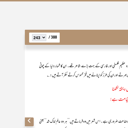
388 /
وہ عظیم فلسفی اور فارسی کے بہت بڑے شاعر تھے۔ ان کا شمار دنیا کے چوٹی
بھرتے اور ان کی طرز کو اپنانے میں فخر محسوس کرتے نظر آتے ہیں: ؎
 ریختہ لکھنا
ں قیامت ہے!
حت ضروری ہے ۔ اس شعر میں وہ فرماتے ہیں’’ ہر دو عالم خاک شد‘‘ یعنی