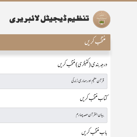
منتخب کریں
درجہ بندی (کٹیگری) منتخب کریں
کتاب منتخب کریں
باب منتخب کریں