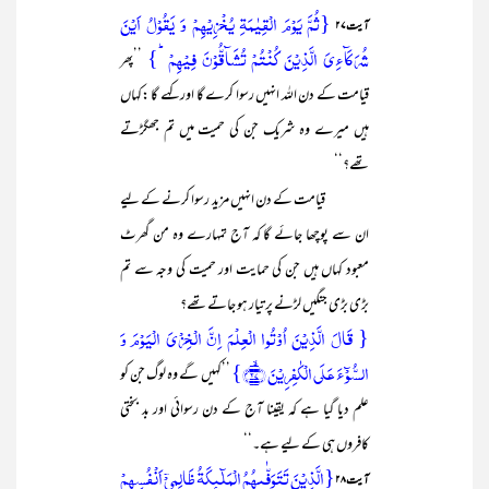
{ثُمَّ یَوۡمَ الۡقِیٰمَۃِ یُخۡزِیۡہِمۡ وَ یَقُوۡلُ اَیۡنَ
آیت۲۷
شُرَکَآءِیَ الَّذِیۡنَ کُنۡتُمۡ تُشَآقُّوۡنَ فِیۡہِمۡ ؕ}
’’پھر
قیامت کے دن اللہ انہیں رسوا کرے گا اور کہے گا :کہاں
ہیں میرے وہ شریک جن کی حمیت میں تم جھگڑتے
تھے؟‘‘
قیامت کے دن انہیں مزید رسوا کرنے کے لیے
ان سے پوچھا جائے گا کہ آج تمہارے وہ من گھرٹ
معبود کہاں ہیں جن کی حمایت اور حمیت کی وجہ سے تم
بڑی بڑی جنگیں لڑنے پر تیار ہو جاتے تھے؟
{ قَالَ الَّذِیۡنَ اُوۡتُوا الۡعِلۡمَ اِنَّ الۡخِزۡیَ الۡیَوۡمَ وَ
السُّوۡٓءَ عَلَی الۡکٰفِرِیۡنَ ﴿ۙ۲۷﴾}
’’کہیں گے وہ لوگ جن کو
علم دیا گیا ہے کہ یقینا آج کے دن رسوائی اور بد بختی
کافروں ہی کے لیے ہے۔‘‘
{الَّذِیۡنَ تَتَوَفّٰىہُمُ الۡمَلٰٓئِکَۃُ ظَالِمِیۡۤ اَنۡفُسِہِمۡ
آیت۲۸