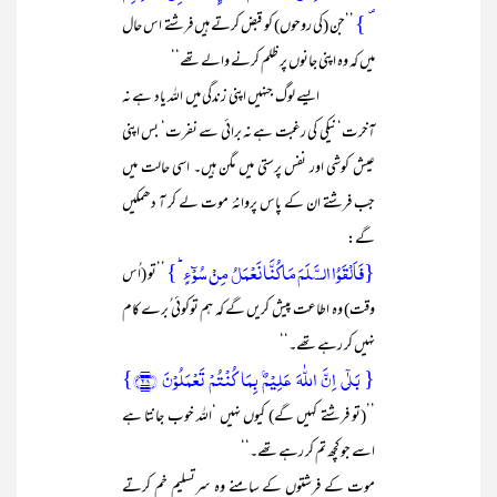
۪ }
’’جن (کی روحوں) کو قبض کرتے ہیں فرشتے اس حال
میں کہ وہ اپنی جانوں پر ظلم کرنے والے تھے‘‘
ایسے لوگ جنہیں اپنی زندگی میں اللہ یاد ہے نہ
آخرت‘ نیکی کی رغبت ہے نہ برائی سے نفرت‘ بس اپنی
عیش کوشی اور نفس پرستی میں مگن ہیں۔ اسی حالت میں
جب فرشتے ان کے پاس پروانۂ موت لے کر آ دھمکیں
گے:
{فَاَلۡقَوُا السَّلَمَ مَا کُنَّا نَعۡمَلُ مِنۡ سُوۡٓءٍ ؕ}
’’تو (اُس
وقت) وہ اطاعت پیش کریں گے کہ ہم توکوئی ُبرے کام
نہیں کر رہے تھے۔‘‘
{ بَلٰۤی اِنَّ اللّٰہَ عَلِیۡمٌۢ بِمَا کُنۡتُمۡ تَعۡمَلُوۡنَ ﴿۲۸﴾}
’’(تو فرشتے کہیں گے) کیوں نہیں ‘اللہ خوب جانتا ہے
اسے جو کچھ تم کر رہے تھے۔‘‘
موت کے فرشتوں کے سامنے وہ سرتسلیم خم کرتے