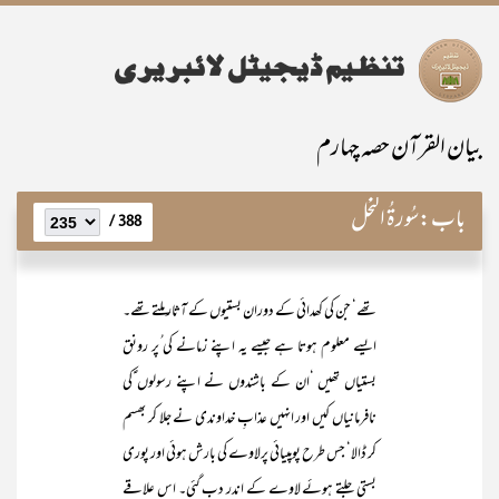
بیان القرآن حصہ چہارم
باب:
سُورۃُ النَّحْل
388 /
تھے‘ جن کی کھدائی کے دوران بستیوں کے آثار ملتے تھے۔
ایسے معلوم ہوتا ہے جیسے یہ اپنے زمانے کی ُپر رونق
بستیاں تھیں ‘ان کے باشندوں نے اپنے رسولوں ؑکی
نافرمانیاں کیں اور انہیں عذابِ خداوندی نے جلا کر بھسم
کر ڈالا‘ جس طرح پومپیائی پرلاوے کی بارش ہوئی اور پوری
بستی جلتے ہوئے لاوے کے اندر دب گئی۔ اس علاقے