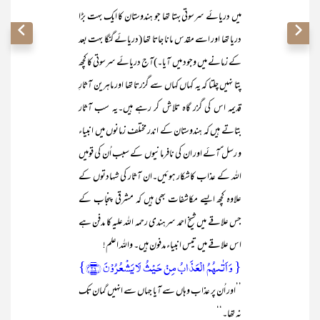
میں دریائے سرسوتی بہتا تھا جو ہندوستان کا ایک بہت بڑا
دریا تھا اور اسے مقدس مانا جاتا تھا (دریائے گنگا بہت بعد
کے زمانے میں وجود میں آیا۔)آج دریائے سرسوتی کا کچھ
پتا نہیں چلتا کہ یہ کہاں کہاں سے گزرتا تھا اور ماہرین آثارِ
قدیمہ اس کی گزر گاہ تلاش کر رہے ہیں۔یہ سب آثار
بتاتے ہیں کہ ہندوستان کے اندر مختلف زمانوں میں انبیاء
و رسل ؑآئے اور ان کی نافرمانیوں کے سبب اُن کی قومیں
اللہ کے عذاب کاشکار ہوئیں۔ان آثار کی شہادتوں کے
علاوہ کچھ ایسے مکاشفات بھی ہیں کہ مشرقی پنجاب کے
جس علاقے میں شیخ احمد سرہندی رحمہ اللہ علیہ کا مدفن ہے
اس علاقے میں تیس انبیاء مدفون ہیں۔ واللہ اعلم!
{ وَ اَتٰىہُمُ الۡعَذَابُ مِنۡ حَیۡثُ لَا یَشۡعُرُوۡنَ ﴿۲۶﴾}
’’اور اُن پر عذاب وہاں سے آیا جہاں سے انہیں گمان تک
نہ تھا۔‘‘