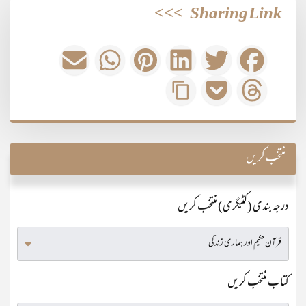
>>>
Sharing Link
منتخب کریں
درجہ بندی (کٹیگری) منتخب کریں
کتاب منتخب کریں