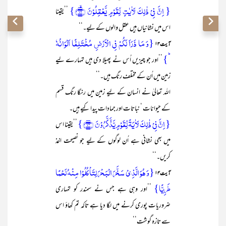
{ اِنَّ فِیۡ ذٰلِکَ لَاٰیٰتٍ لِّقَوۡمٍ یَّعۡقِلُوۡنَ ﴿ۙ۱۲﴾}
’’یقینا
اس میں نشانیاں ہیں عقل والوں کے لیے۔‘‘
{وَ مَا ذَرَاَ لَکُمۡ فِی الۡاَرۡضِ مُخۡتَلِفًا اَلۡوَانُہٗ
آیت۱۳
ؕ}
’’اور جو چیزیں اُس نے پھیلا دی ہیں تمہارے لیے
زمین میں اُن کے مختلف رنگ ہیں۔‘‘
اللہ تعالیٰ نے انسان کے لیے زمین میں رنگا رنگ قسم
کے حیوانات ‘ نباتات اور جمادات پیدا کیے ہیں۔
{ اِنَّ فِیۡ ذٰلِکَ لَاٰیَۃً لِّقَوۡمٍ یَّذَّکَّرُوۡنَ ﴿۱۳﴾}
’’یقینا اس
میں بھی نشانی ہے اُن لوگوں کے لیے جو نصیحت اخذ
کریں۔‘‘
{وَ ہُوَ الَّذِیۡ سَخَّرَ الۡبَحۡرَ لِتَاۡکُلُوۡا مِنۡہُ لَحۡمًا
آیت۴ ۱
طَرِیًّا}
’’اور وہی ہے جس نے سمندر کو تمہاری
ضروریات پوری کرنے میں لگا دیا ہے تاکہ تم کھاؤ اس
سے تازہ گوشت‘‘