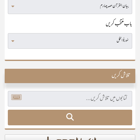
باب منتخب کریں
تلاش کریں