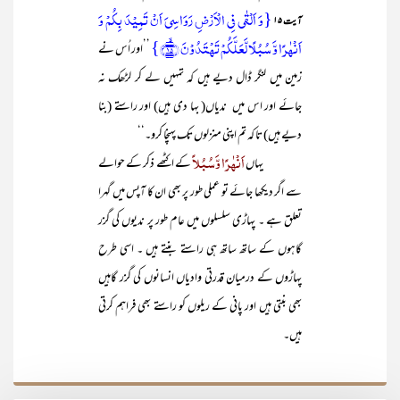
{وَ اَلۡقٰی فِی الۡاَرۡضِ رَوَاسِیَ اَنۡ تَمِیۡدَ بِکُمۡ وَ
آیت ۱۵
اَنۡہٰرًا وَّ سُبُلًا لَّعَلَّکُمۡ تَہۡتَدُوۡنَ ﴿ۙ۱۵﴾}
’’اور اُس نے
زمین میں لنگر ڈال دیے ہیں کہ تمہیں لے کر لڑھک نہ
جائے اور اس میں ندیاں( بہا دی ہیں) اور راستے (بنا
دیے ہیں) تا کہ تم اپنی منزلوں تک پہنچا کرو۔‘‘
اَنْہٰرًا وَّسُبُلاً
یہاں
کے اکٹھے ذکر کے حوالے
سے اگر دیکھا جائے تو عملی طور پر بھی ان کا آپس میں گہرا
تعلق ہے ۔ پہاڑی سلسلوں میں عام طور پر ندیوں کی گزر
گاہوں کے ساتھ ساتھ ہی راستے بنتے ہیں ۔ اسی طرح
پہاڑوں کے درمیان قدرتی وادیاں انسانوں کی گزر گاہیں
بھی بنتی ہیں اور پانی کے ریلوں کو راستے بھی فراہم کرتی
ہیں۔