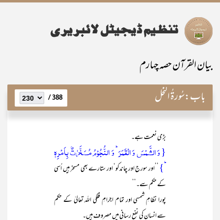
بیان القرآن حصہ چہارم
باب:
سُورۃُ النَّحْل
388 /
بڑی نعمت ہے۔
{ وَ الشَّمۡسَ وَ الۡقَمَرَ ؕ وَ النُّجُوۡمُ مُسَخَّرٰتٌۢ بِاَمۡرِہٖ
ؕ}
’’اور سورج اور چاندکو‘ اور ستارے بھی مسخر ہیں اُسی
کے حکم سے۔‘‘
پورا نظامِ شمسی اور تمام اجرامِ فلکی اللہ تعالیٰ کے حکم
سے انسان کی نفع رسانی میں مصروف ہیں۔