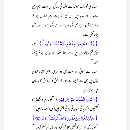
سمندری خوراک ہمیشہ سے انسانی زندگی میں بہت اہم رہی
ہے ۔دورِ جدید میں اس کی افادیت مزید نمایاں ہو کر
سامنے آئی ہے جس کی وجہ سے اس کی اہمیت اور بھی
بڑھ گئی ہے۔
{ وَّ تَسۡتَخۡرِجُوۡا مِنۡہُ حِلۡیَۃً تَلۡبَسُوۡنَہَا ۚ }
’’اور
تاکہ تم نکالو اس میں سے بناؤ سنگھار کا سامان جو تم پہنتے
ہو۔‘‘
سمندر سے موتی اور بہت سی دوسری ایسی اشیاء نکالی
جاتی ہیں جن سے زیورات اور آرائش و زیبائش کا سامان
تیار ہوتا ہے۔
{وَ تَرَی الۡفُلۡکَ مَوَاخِرَ فِیۡہِ}
’’اور تم دیکھتے ہو
کشتیوں کو کہ پانی کو چیرتی ہوئی چلتی ہیں اس (سمندر) میں‘‘
{ وَ لِتَبۡتَغُوۡا مِنۡ فَضۡلِہٖ وَ لَعَلَّکُمۡ تَشۡکُرُوۡنَ ﴿۱۴﴾}
’’اور تاکہ تم اس کا فضل تلاش کرو اور تا کہ تم شکر کرو۔‘‘