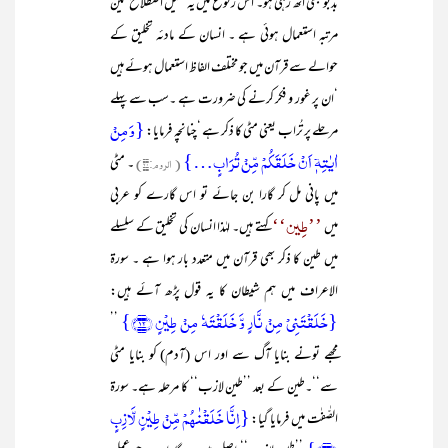
بدبو بھی اُٹھ رہی ہو۔ اس رکوع میں یہ ثقیل اصطلاح تین
مرتبہ استعمال ہوئی ہے ۔ انسان کے مادئہ تخلیق کے
حوالے سے قرآن میں جو مختلف الفاظ استعمال ہوئے ہیں
‘ان پر غور و فکر کرنے کی ضرورت ہے ۔سب سے پہلے
{وَ مِنۡ
مرحلے پر تُراب یعنی مٹی کا ذکر ہے ‘چنانچہ فرمایا:
اٰیٰتِہٖۤ اَنۡ خَلَقَکُمۡ مِّنۡ تُرَابٍ…}
( الروم:۲۰)
۔ مٹی
میں پانی مل کر گارا بن جائے تو اس گارے کو عربی
’’طِین‘‘
میں
کہتے ہیں۔ لہٰذا انسان کی تخلیق کے سلسلے
میں طین کا ذکر بھی قرآن میں متعدد بار ہوا ہے ۔ سورۃ
الاعراف میں ہم شیطان کا یہ قول پڑھ آئے ہیں:
{خَلَقۡتَنِیۡ مِنۡ نَّارٍ وَّ خَلَقۡتَہٗ مِنۡ طِیۡنٍ ﴿۱۲﴾}
’’
مجھے تونے بنایا آگ سے اور اس (آدم) کو بنایا مٹی
سے‘‘۔طین کے بعد ’’طین لازب‘‘ کا مرحلہ ہے۔ سورۃ
{اِنَّا خَلَقۡنٰہُمۡ مِّنۡ طِیۡنٍ لَّازِبٍ
الصّٰفٰت میں فرمایا گیا: