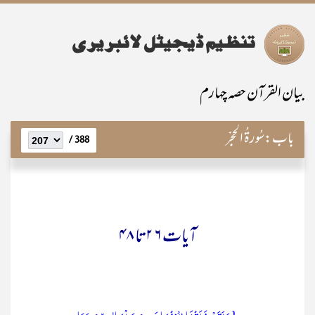
بیان القرآن حصہ چہارم
باب:
سُورۃُ الحِجْر
388 /
آیات ۶ ۲تا ۴۸