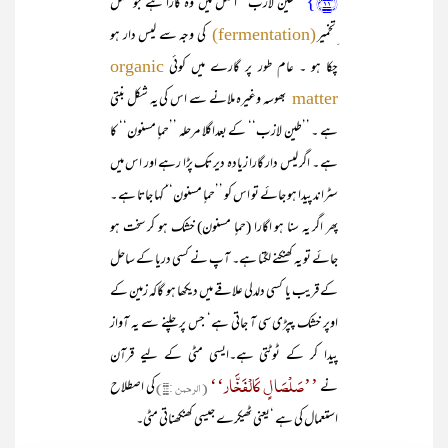
﴿۱۱﴾}
’’طین لازب‘‘ اصل میں وہ گارا ہے جو عمل
ِتخمیر
کی وجہ سے لیس دار ہو
(fermentation)
چکا ہو ۔ عام طور پر گارے میں کوئی
organic
بھوسہ وغیرہ ملانے سے اس کی یہ شکل بنتی
matter
ہے ۔ ’’طین لازب‘‘ کے بعداگلا مرحلہ ’’حماٍ مسنون‘‘ کا
ہے ۔ اگر لیس دار گارا زیادہ دیر تک پڑا رہے اور اس میں
سٹراند پیدا ہو جائے تو اس کو ’’حماٍ مسنون‘‘ کہا جاتا ہے ۔
پھر اگر یہ سنا ہو اگارا (حماٍ مسنون) خشک ہو کر سخت ہو
جائے تو یہ کھنکنے لگتا ہے۔ آپ نے کسی دریا کے ساحل
کے قریب یا کسی دلدلی علاقے میں دیکھا ہو گاکہ زمین کے
اوپر خشک پپڑی سی آ جاتی ہے‘ جس پر چلنے سے یہ آواز
پیدا کر کے ٹوٹتی ہے۔ایسی مٹی کے لیے قرآن
’’صَلْصَا لٍ کَالْفَخَّار‘‘
نے
(الرحمن :۱۴)
کی اصطلاح
استعمال کی ہے ‘یعنی ٹھیکرے جیسی کھنکھناتی مٹی۔