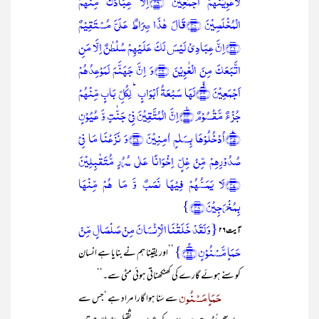
لَاُغۡوِیَنَّہُمۡ اَجۡمَعِیۡنَ ﴿ۙ۳۹﴾اِلَّا عِبَادَکَ مِنۡہُمُ
الۡمُخۡلَصِیۡنَ ﴿۴۰﴾قَالَ ہٰذَا صِرَاطٌ عَلَیَّ مُسۡتَقِیۡمٌ
﴿۴۱﴾اِنَّ عِبَادِیۡ لَیۡسَ لَکَ عَلَیۡہِمۡ سُلۡطٰنٌ اِلَّا مَنِ
اتَّبَعَکَ مِنَ الۡغٰوِیۡنَ ﴿۴۲﴾وَ اِنَّ جَہَنَّمَ لَمَوۡعِدُہُمۡ
اَجۡمَعِیۡنَ ﴿۟ۙ۴۳﴾لَہَا سَبۡعَۃُ اَبۡوَابٍ ؕ لِکُلِّ بَابٍ مِّنۡہُمۡ
جُزۡءٌ مَّقۡسُوۡمٌ ﴿٪۴۴﴾اِنَّ الۡمُتَّقِیۡنَ فِیۡ جَنّٰتٍ وَّ عُیُوۡنٍ
﴿ؕ۴۵﴾اُدۡخُلُوۡہَا بِسَلٰمٍ اٰمِنِیۡنَ ﴿۴۶﴾وَ نَزَعۡنَا مَا فِیۡ
صُدُوۡرِہِمۡ مِّنۡ غِلٍّ اِخۡوَانًا عَلٰی سُرُرٍ مُّتَقٰبِلِیۡنَ
﴿۴۷﴾لَا یَمَسُّہُمۡ فِیۡہَا نَصَبٌ وَّ مَا ہُمۡ مِّنۡہَا
بِمُخۡرَجِیۡنَ ﴿۴۸﴾}
{وَ لَقَدۡ خَلَقۡنَا الۡاِنۡسَانَ مِنۡ صَلۡصَالٍ مِّنۡ
آیت ۲۶
حَمَاٍ مَّسۡنُوۡنٍ ﴿ۚ۲۶﴾}
’’اور یقینا ہم نے بنایا ہے انسان
کو سنے ہوئے گارے کی کھنکھناتی ہوئی مٹی سے۔‘‘
حَمَاٍ مَسْنُون
سے سَنا ہوا گارا مراد ہے ‘جس سے