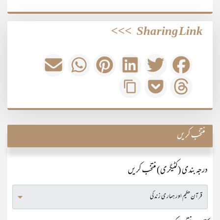
>>>
Sharing Link
منتخب کریں
درجہ بندی (کٹیگری) منتخب کریں