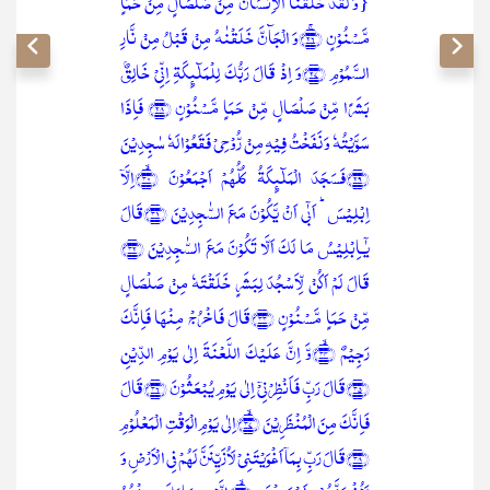
{وَ لَقَدۡ خَلَقۡنَا الۡاِنۡسَانَ مِنۡ صَلۡصَالٍ مِّنۡ حَمَاٍ
مَّسۡنُوۡنٍ ﴿ۚ۲۶﴾وَ الۡجَآنَّ خَلَقۡنٰہُ مِنۡ قَبۡلُ مِنۡ نَّارِ
السَّمُوۡمِ ﴿۲۷﴾وَ اِذۡ قَالَ رَبُّکَ لِلۡمَلٰٓئِکَۃِ اِنِّیۡ خَالِقٌۢ
بَشَرًا مِّنۡ صَلۡصَالٍ مِّنۡ حَمَاٍ مَّسۡنُوۡنٍ ﴿۲۸﴾ فَاِذَا
سَوَّیۡتُہٗ وَ نَفَخۡتُ فِیۡہِ مِنۡ رُّوۡحِیۡ فَقَعُوۡا لَہٗ سٰجِدِیۡنَ
﴿۲۹﴾فَسَجَدَ الۡمَلٰٓئِکَۃُ کُلُّہُمۡ اَجۡمَعُوۡنَ ﴿ۙ۳۰﴾اِلَّاۤ
اِبۡلِیۡسَ ؕ اَبٰۤی اَنۡ یَّکُوۡنَ مَعَ السّٰجِدِیۡنَ ﴿۳۱﴾قَالَ
یٰۤـاِبۡلِیۡسُ مَا لَکَ اَلَّا تَکُوۡنَ مَعَ السّٰجِدِیۡنَ ﴿۳۲﴾
قَالَ لَمۡ اَکُنۡ لِّاَسۡجُدَ لِبَشَرٍ خَلَقۡتَہٗ مِنۡ صَلۡصَالٍ
مِّنۡ حَمَاٍ مَّسۡنُوۡنٍ ﴿۳۳﴾قَالَ فَاخۡرُجۡ مِنۡہَا فَاِنَّکَ
رَجِیۡمٌ ﴿ۙ۳۴﴾وَّ اِنَّ عَلَیۡکَ اللَّعۡنَۃَ اِلٰی یَوۡمِ الدِّیۡنِ
﴿۳۵﴾قَالَ رَبِّ فَاَنۡظِرۡنِیۡۤ اِلٰی یَوۡمِ یُبۡعَثُوۡنَ ﴿۳۶﴾قَالَ
فَاِنَّکَ مِنَ الۡمُنۡظَرِیۡنَ ﴿ۙ۳۷﴾اِلٰی یَوۡمِ الۡوَقۡتِ الۡمَعۡلُوۡمِ
﴿۳۸﴾قَالَ رَبِّ بِمَاۤ اَغۡوَیۡتَنِیۡ لَاُزَیِّنَنَّ لَہُمۡ فِی الۡاَرۡضِ وَ