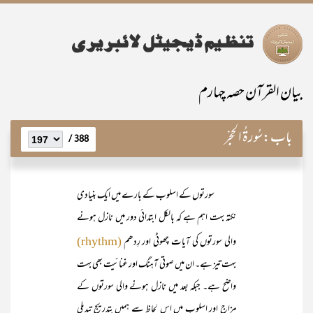
بیان القرآن حصہ چہارم
باب:
سُورۃُ الحِجْر
388 /
سورتوں کے اسلوب کے بارے میں ایک بنیادی
نکتہ بہت اہم ہے کہ بالکل ابتدائی دور میں نازل ہونے
والی سورتوں کی آیات چھوٹی اور رِدھم
(rhythm)
بہت تیز ہے۔ ان میں صوتی آہنگ اور غنائیت بھی بہت
واضح ہے۔ جبکہ بعد میں نازل ہونے والی سورتوں کے
مزاج اور اسلوب میں اس لحاظ سے ہمیں بتدریج تبدیلی