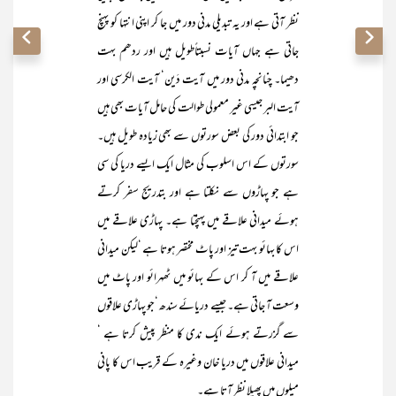
نظر آتی ہے اور یہ تبدیلی مدنی دور میں جا کر اپنی انتہا کو پہنچ
جاتی ہے جہاں آیات نسبتاًطویل ہیں اور ردھم بہت
دھیما۔ چنانچہ مدنی دور میں آیت دَین‘ آیت الکرسی اور
آیت البر جیسی غیر معمولی طوالت کی حامل آیات بھی ہیں
جو ابتدائی دور کی بعض سورتوں سے بھی زیادہ طویل ہیں۔
سورتوں کے اس اسلوب کی مثال ایک ایسے دریا کی سی
ہے جو پہاڑوں سے نکلتا ہے اور بتدریج سفر کرتے
ہوئے میدانی علاقے میں پہنچتا ہے۔ پہاڑی علاقے میں
اس کا بہائو بہت تیز اور پاٹ مختصر ہوتا ہے ‘لیکن میدانی
علاقے میں آ کر اس کے بہائو میں ٹھہرائو اور پاٹ میں
وسعت آ جاتی ہے۔ جیسے دریائے سندھ ‘جو پہاڑی علاقوں
سے گزرتے ہوئے ایک ندی کا منظر پیش کرتا ہے ‘
میدانی علاقوں میں دریا خان وغیرہ کے قریب اس کا پانی
میلوں میں پھیلا نظر آتا ہے۔