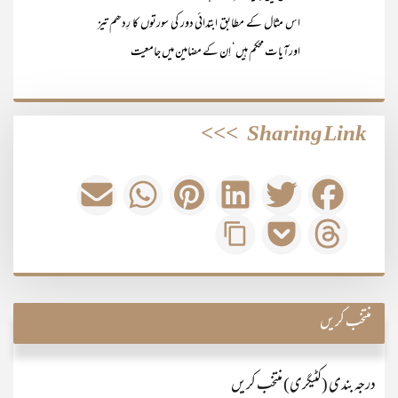
اس مثال کے مطابق ابتدائی دور کی سورتوں کا رِدھم تیز
اورآیات محکم ہیں‘ اِن کے مضامین میں جامعیت
>>>
Sharing Link
منتخب کریں
درجہ بندی (کٹیگری) منتخب کریں