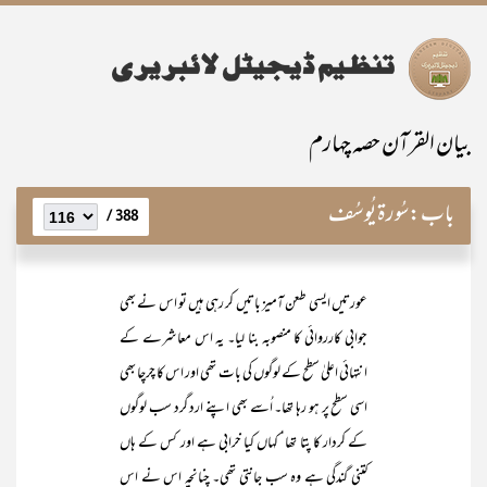
بیان القرآن حصہ چہارم
باب:
سُورۃ یُوسُف
388 /
عورتیں ایسی طعن آمیز باتیں کر رہی ہیں تو اس نے بھی
جوابی کارروائی کا منصوبہ بنا لیا۔ یہ اس معاشرے کے
انتہائی اعلیٰ سطح کے لوگوں کی بات تھی اور اس کا چرچا بھی
اسی سطح پر ہو رہا تھا۔ اُسے بھی اپنے ارد گرد سب لوگوں
کے کردار کا پتا تھا‘ کہاں کیا خرابی ہے اور کس کے ہاں
کتنی گندگی ہے وہ سب جانتی تھی۔ چنانچہ اس نے اس