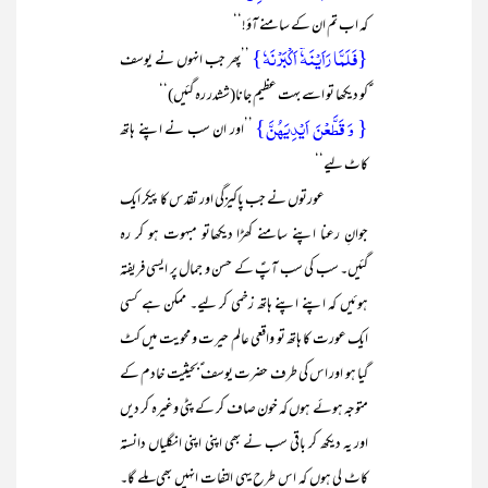
کہ اب تم ان کے سامنے آؤ!‘‘
{فَلَمَّا رَاَیۡنَہٗۤ اَکۡبَرۡنَہٗ}
’’پھر جب انہوں نے یوسف
ؑکو دیکھا تو اسے بہت عظیم جانا(ششدر رہ گئیں)‘‘
{ وَ قَطَّعۡنَ اَیۡدِیَہُنَّ}
’’اور ان سب نے اپنے ہاتھ
کاٹ لیے‘‘
عورتوں نے جب پاکیزگی اور تقدس کا پیکر ایک
جوانِ رعنا اپنے سامنے کھڑا دیکھاتو مبہوت ہو کر رہ
گئیں۔ سب کی سب آپؑ کے حسن و جمال پر ایسی فریفتہ
ہوئیں کہ اپنے اپنے ہاتھ زخمی کر لیے۔ ممکن ہے کسی
ایک عورت کا ہاتھ تو واقعی عالم حیرت و محویت میں کٹ
گیا ہو اور اس کی طرف حضرت یوسف ؑبحیثیت خادم کے
متوجہ ہوئے ہوں کہ خون صاف کر کے پٹی وغیرہ کر دیں
اور یہ دیکھ کر باقی سب نے بھی اپنی اپنی انگلیاں دانستہ
کاٹ لی ہوں کہ اس طرح یہی التفات انہیں بھی ملے گا۔