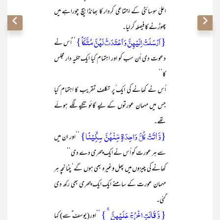
اعلیٰ سوسائٹی کے اجتماعی کردار کا بھانڈا بیچ چوراہے میں
پھوڑنے کا فیصلہ کر لیا۔
{ اَرۡسَلَتۡ اِلَیۡہِنَّ وَ اَعۡتَدَتۡ لَہُنَّ مُتَّکَاً }
’’اُس نے
دعوت دی اُن سب کو اور اہتمام کیا ایک تکیہ دار مجلس
کا‘‘
اُس نے کھانے کی ایک ُپر تکلف تقریب کا اہتمام کیا
جس میں مہمان عورتوں کے لیے گائو تکیے لگے ہوئے
تھے۔
{وَّ اٰتَتۡ کُلَّ وَاحِدَۃٍ مِّنۡہُنَّ سِکِّیۡنًا}
’’اور ان میں
سے ہر عورت کو اُس نے ایک چھری دے دی‘‘
کھانے کی چیزوں میں پھل وغیرہ بھی ہوں گے‘ چنانچہ ہر
مہمان عورت کے سامنے ایک ایک چھری بھی رکھ دی
گئی۔
{ وَّ قَالَتِ اخۡرُجۡ عَلَیۡہِنَّ ۚ }
’’اور (یوسف ؑسے) کہا