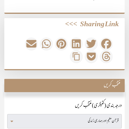
>>>
Sharing Link
منتخب کریں
درجہ بندی (کٹیگری) منتخب کریں