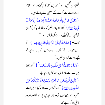
قَطَّعَباب ِتفعیل ہے ‘ جس میں کسی کام کو پورے اہتمام
اور ارادے سے کرنے کے معنی پائے جاتے ہیں۔
{ وَ قُلۡنَ حَاشَ لِلّٰہِ مَا ہٰذَا بَشَرًا ؕ اِنۡ ہٰذَاۤ اِلَّا مَلَکٌ
کَرِیۡمٌ ﴿۳۱﴾}
’’اور وہ پکار اٹھیں کہ حاشا للہ یہ کوئی آدمی
تو نہیں ! یہ تو کوئی بہت بزرگ فرشتہ ہے۔‘‘
{قَالَتۡ فَذٰلِکُنَّ الَّذِیۡ لُمۡتُنَّنِیۡ فِیۡہِ ؕ }
’’تو
آیت ۳۲
اس عورت نے کہا کہ یہ ہے وہ جس کے بارے میں تم
مجھے ملامت کر رہی تھیں۔‘‘
{وَ لَقَدۡ رَاوَدۡتُّہٗ عَنۡ نَّفۡسِہٖ فَاسۡتَعۡصَمَ ؕ}
’’اور یقینا
میں نے اسے پھسلانا چاہا تھا لیکن وہ بچا رہا۔‘‘
{ وَ لَئِنۡ لَّمۡ یَفۡعَلۡ مَاۤ اٰمُرُہٗ لَیُسۡجَنَنَّ وَ لَیَکُوۡنًا مِّنَ
الصّٰغِرِیۡنَ ﴿۳۲﴾}
’’اور اگر اس نے وہ نہ کیا جو میں اسے
حکم دے رہی ہوں تو وہ لازماً قید میں پڑے گا اور ضرور
ذلیل ہو کر رہے گا۔‘‘