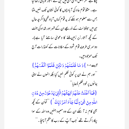
چکا ہے مگر بعض ایسی بھی ہیں جن کے آثار کو باقی رکھا گیا
ہے۔ مثلاً قومِ عاد کی آبادیوں کا کوئی نشان تک نہیں ملتا
جس سے معلوم ہو سکے کہ یہ قوم کہاں آبادتھی(اگرچہ حال
ہی میں سیٹلائٹ کے ذریعے ان کے شہر اور شداد کی جنت
کے کچھ آثار زیر زمین ملنے کا دعویٰ سامنے آیا ہے)۔
دوسری طرف قومِ ثمود کے مکانات کے کھنڈرات آج
تک موجود ہیں۔
}وَ مَا ظَلَمۡنٰہُمۡ وَ لٰکِنۡ ظَلَمُوۡۤا اَنۡفُسَہُمْۡ}
آیت۱۰۱
’’اور ہم نے ان پر کوئی ظلم نہیں کیا بلکہ انہوں نے اپنی
جانوں پر خود ظلم ڈھایا‘‘
{فَمَاۤ اَغۡنَتۡ عَنۡہُمۡ اٰلِہَتُہُمُ الَّتِیۡ یَدۡعُوۡنَ مِنۡ دُوۡنِ
اللّٰہِ مِنۡ شَیۡءٍ لَّمَّا جَآءَ اَمۡرُ رَبِّکَ ؕ}
’’تواُن کے کچھ
بھی کام نہ آ سکے ان کے وہ معبود جنہیں وہ اللہ کے سوا
پکارا کرتے تھے ‘جب آپؐ کے رب کا حکم آ پہنچا ۔‘‘