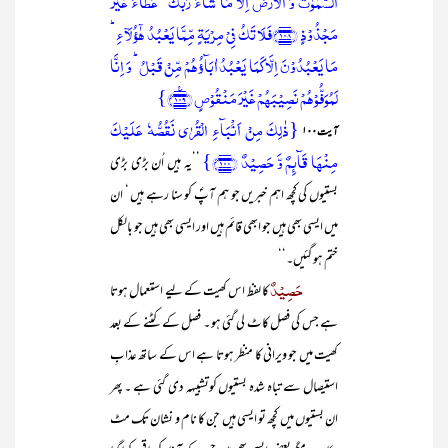
السَّمٰوٰتُ وَ الۡاَرۡضُ اِلَّا مَا شَآءَ رَبُّکَ ؕ عَطَآءً غَیۡرَ
مَجۡذُوۡذٍ ﴿۱۰۸﴾فَلَا تَکُ فِیۡ مِرۡیَۃٍ مِّمَّا یَعۡبُدُ ہٰۤؤُلَآءِ ؕ
مَا یَعۡبُدُوۡنَ اِلَّا کَمَا یَعۡبُدُ اٰبَآؤُہُمۡ مِّنۡ قَبۡلُ ؕ وَ اِنَّا
لَمُوَفُّوۡہُمۡ نَصِیۡبَہُمۡ غَیۡرَ مَنۡقُوۡصٍ ﴿۱۰۹﴾٪}
{ذٰلِکَ مِنۡ اَنۡۢبَآءِ الۡقُرٰی نَقُصُّہٗ عَلَیۡکَ
آیت۱۰۰
مِنۡہَا قَآئِمٌ وَّ حَصِیۡدٌ ﴿۱۰۰﴾}
’’یہ ہیں اُن بڑی بڑی
بستیوں کی کچھ اہم خبریں جو ہم آپؐ کو سنا رہے ہیں ‘ ان
میں ایسی بھی ہیں جو ابھی قائم ہیں اور ایسی بھی ہیں جو بالکل
ختم ہو گئیں۔‘‘
حَصِیْدٌ
کا لفظ اس کھیت کے لیے استعمال ہوتا
ہے جس کی فصل کاٹ لی گئی ہو ۔ فصل کے کٹنے کے بعد
کھیت میں جو ویرانی کا منظر ہوتا ہے اس کے ساتھ عذابِ
استیصال سے تباہ شدہ بستیوں کوتشبیہہ دی گئی ہے ۔ پھر
ان بستیوں میں کچھ تو ایسی ہیں جن کا نام و نشان تک مٹ