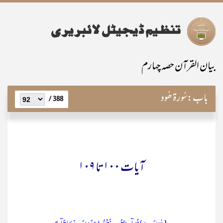
بیان القرآن حصہ چہارم
باب:
سُورۃ ھُود
388 /
آیات ۱۰۰ تا ۱۰۹