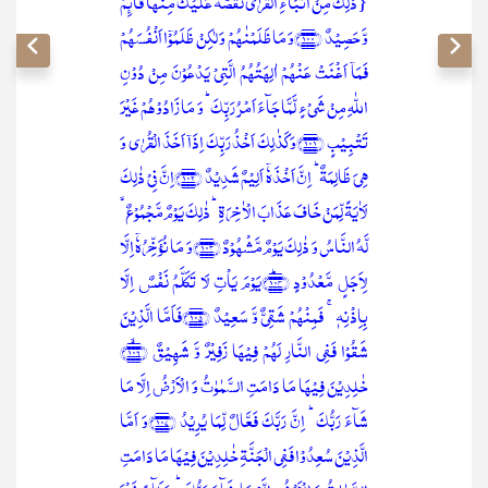
{ذٰلِکَ مِنۡ اَنۡۢبَآءِ الۡقُرٰی نَقُصُّہٗ عَلَیۡکَ مِنۡہَا قَآئِمٌ
وَّ حَصِیۡدٌ ﴿۱۰۰﴾وَ مَا ظَلَمۡنٰہُمۡ وَ لٰکِنۡ ظَلَمُوۡۤا اَنۡفُسَہُمۡ
فَمَاۤ اَغۡنَتۡ عَنۡہُمۡ اٰلِہَتُہُمُ الَّتِیۡ یَدۡعُوۡنَ مِنۡ دُوۡنِ
اللّٰہِ مِنۡ شَیۡءٍ لَّمَّا جَآءَ اَمۡرُ رَبِّکَ ؕ وَ مَا زَادُوۡہُمۡ غَیۡرَ
تَتۡبِیۡبٍ ﴿۱۰۱﴾وَ کَذٰلِکَ اَخۡذُ رَبِّکَ اِذَاۤ اَخَذَ الۡقُرٰی وَ
ہِیَ ظَالِمَۃٌ ؕ اِنَّ اَخۡذَہٗۤ اَلِیۡمٌ شَدِیۡدٌ ﴿۱۰۲﴾اِنَّ فِیۡ ذٰلِکَ
لَاٰیَۃً لِّمَنۡ خَافَ عَذَابَ الۡاٰخِرَۃِ ؕ ذٰلِکَ یَوۡمٌ مَّجۡمُوۡعٌ ۙ
لَّہُ النَّاسُ وَ ذٰلِکَ یَوۡمٌ مَّشۡہُوۡدٌ ﴿۱۰۳﴾وَ مَا نُؤَخِّرُہٗۤ اِلَّا
لِاَجَلٍ مَّعۡدُوۡدٍ ﴿۱۰۴﴾ؕیَوۡمَ یَاۡتِ لَا تَکَلَّمُ نَفۡسٌ اِلَّا
بِاِذۡنِہٖ ۚ فَمِنۡہُمۡ شَقِیٌّ وَّ سَعِیۡدٌ ﴿۱۰۵﴾فَاَمَّا الَّذِیۡنَ
شَقُوۡا فَفِی النَّارِ لَہُمۡ فِیۡہَا زَفِیۡرٌ وَّ شَہِیۡقٌ ﴿۱۰۶﴾ۙ
خٰلِدِیۡنَ فِیۡہَا مَا دَامَتِ السَّمٰوٰتُ وَ الۡاَرۡضُ اِلَّا مَا
شَآءَ رَبُّکَ ؕ اِنَّ رَبَّکَ فَعَّالٌ لِّمَا یُرِیۡدُ ﴿۱۰۷﴾وَ اَمَّا
الَّذِیۡنَ سُعِدُوۡا فَفِی الۡجَنَّۃِ خٰلِدِیۡنَ فِیۡہَا مَا دَامَتِ