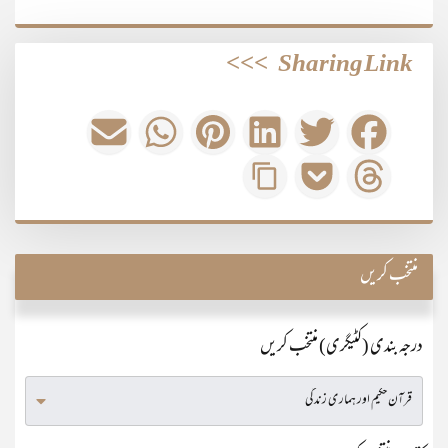
>>>
Sharing Link
منتخب کریں
درجہ بندی (کٹیگری) منتخب کریں